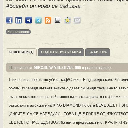
Абигейл отново се издигна.“
King Diamond
КОМЕНТАРИ (1)
ПОДОБНИ ПУБЛИКАЦИИ
ЗА АВТОРА
#1
написан от
MIROSLAV-VELZEVUL-666
(преди 5 години)
Тази новина просто ме уби от кеф!Самият King преди около 25 годи
роман.Но заради ангажиментите с двете си банди така и не го зав
пък с двама режисьора той имаше идея за направата на филми по н
разказани в албумите на KING DIAMOND.Но сега ВЕЧЕ АДЪТ ЯВ
„СИЛИТЕ“ СА СЕ НАРЕДИЛИ…ТОВА ЩЕ Е ПАРЧЕ ОТ ИЗКУСТВО
СВЕТОВНО НАСЛЕДСТВО.А бандите предвождани от КРАЛЯ-KIN