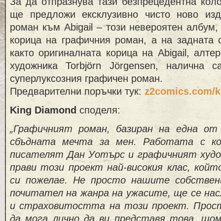
За да отпразнува тази безпрецедентна кол
ще предложи ексклузивно чисто ново из
роман към Abigail – този невероятен албум
корица на графичния роман, а на задната 
както оригиналната корица на Abigail, алте
художника Torbjörn Jörgensen, налична 
суперлуксозния графичен роман.
Предварителни поръчки тук:
z2comics.com/
King Diamond
споделя:
„Графичният роман, базиран на една от
сбъдната мечта за мен. Работата с к
писателят Дан Уотърс и графичният худ
прави този проект най-високия клас, койт
си пожелае. Не просто нашите собствен
почитател на жанра на ужасите, ще се на
и страховитостта на този проект. Прос
да мога лично да ви представя това, що