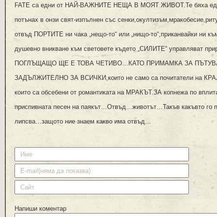
FATE са едни от НАЙ-ВАЖНИТЕ НЕЩА В МОЯТ ЖИВОТ.Те бяха една
потънах в онзи свят-изпълнен със сенки,окултизъм,мракобесие,ри
отвъд ПОРТИТЕ ни чака „нещо-то“ или „нищо-то“,приканвайки ни 
душевно вникване към световете където „СИЛИТЕ“ управляват при
ПОГЛЪЩАЩО ЩЕ Е ТОВА ЧЕТИВО…КАТО ПРИМАМКА ЗА ПЪТУВ
ЗАДЪЛЖИТЕЛНО ЗА ВСИЧКИ,които не само са почитатели на КРАЛЯ
които са обсебени от романтиката на МРАКЪТ.ЗА копнежа по вплит
приспивната песен на паякът…Отвъд…животът…Такъв какъвто го 
липсва…защото ние знаем какво има отвъд…
Напиши коментар