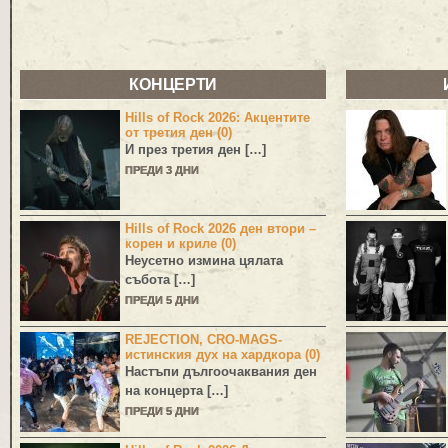
КОНЦЕРТИ
Hills of Rock 2026: Акцентите
от третия ден (0)
И през третия ден […]
ПРЕДИ 3 ДНИ
Hills of Rock 2026 ден втори –
корен и криле (0)
Неусетно измина цялата
събота […]
ПРЕДИ 5 ДНИ
REJECTION, CRO-MAGS-
истинския дух на хардкора (0)
Настъпи дългоочаквания ден
на концерта […]
ПРЕДИ 5 ДНИ