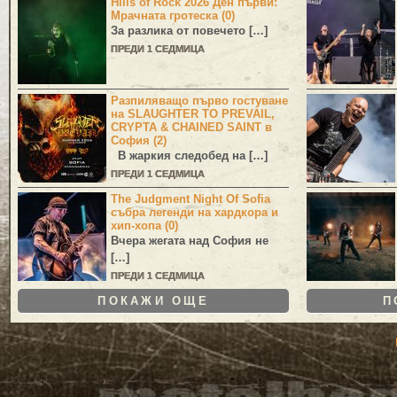
Hills of Rock 2026 Ден първи:
Мрачната гротеска (0)
За разлика от повечето […]
ПРЕДИ 1 СЕДМИЦА
Разпиляващо първо гостуване
на SLAUGHTER TO PREVAIL,
CRYPTA & CHAINED SAINT в
София (2)
В жаркия следобед на […]
ПРЕДИ 1 СЕДМИЦА
The Judgment Night Of Sofia
събра легенди на хардкора и
хип-хопа (0)
Вчера жегата над София не
[…]
ПРЕДИ 1 СЕДМИЦА
ПОКАЖИ ОЩЕ
П