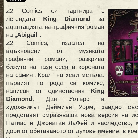
Z2 Comics си партнира с
легендата
King Diamond
за
адаптацията на графичния роман
на „
Abigail
“.
Z2 Comics, издател на
вдъхновени от музиката
графични романи, разкрива
бижуто на тази есен в короната
на самия „Крал“ на хеви метъла:
първият по рода си комикс,
написан от единствения
King
Diamond
. Дан Уотърс и
художникът Деймиън Уорм, заедно съ
представят смразяваща нова версия на и
Натиас и Джонатан ЛаФей и наследство, 
дори от обитаваното от духове имение, в кое