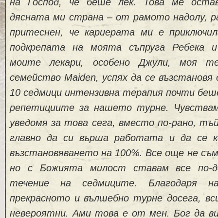
на Господ, че беше лек.
Това ме оста
дясната ми страна – от рамото надолу, ра
притеснен, че кариерата ми е приключи
подкрепата на моята съпруга Ребека 
моите лекари, особено Джули, моя т
семейство Maiden, успях да се възстановя 
10 седмици интензивна терапия почти беше
репетициите за нашето турне.
Чувствам
уведомя за това сега, вместо по-рано, тъ
главно да си върша работата и да се к
възстановяването на 100%.
Все още не съ
но с Божията милост ставам все по-д
течение на седмиците.
Благодаря н
прекрасното и вълшебно турне досега, вс
невероятни.
Ами това е от мен.
Бог да ви