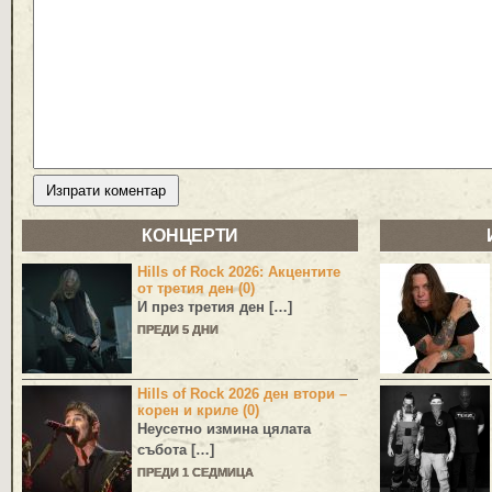
КОНЦЕРТИ
Hills of Rock 2026: Акцентите
от третия ден (0)
И през третия ден […]
ПРЕДИ 5 ДНИ
Hills of Rock 2026 ден втори –
корен и криле (0)
Неусетно измина цялата
събота […]
ПРЕДИ 1 СЕДМИЦА