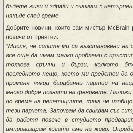
бъдете живи и здрави и очаквам с нетърпени
някъде след време.
Добрите новини, които сам мистър McBrain 
повече от приятни:
“Мисля, че силите ми са възстановени на 
все още да имам малко проблеми с пръстит
толкова сръчни и бързи, колкото бя
последното нещо, което ми предстои да о
променя някои барабанни партии на наш
много добре познати на феновете. Наложи 
по време на репетициите, така че изобщо 
тези парчета. Започвам да свиквам със си
да работя повече в студиото предвари
импровизирам когато сме на живо. Опреде