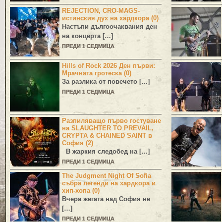
REJECTION, CRO-MAGS-
истинския дух на хардкора (0)
Настъпи дългоочаквания ден
на концерта […]
ПРЕДИ 1 СЕДМИЦА
Hills of Rock 2026 Ден първи:
Мрачната гротеска (0)
За разлика от повечето […]
ПРЕДИ 1 СЕДМИЦА
Разпиляващо първо гостуване
на SLAUGHTER TO PREVAIL,
CRYPTA & CHAINED SAINT в
София (2)
В жаркия следобед на […]
ПРЕДИ 1 СЕДМИЦА
The Judgment Night Of Sofia
събра легенди на хардкора и
хип-хопа (0)
Вчера жегата над София не
[…]
ПРЕДИ 1 СЕДМИЦА