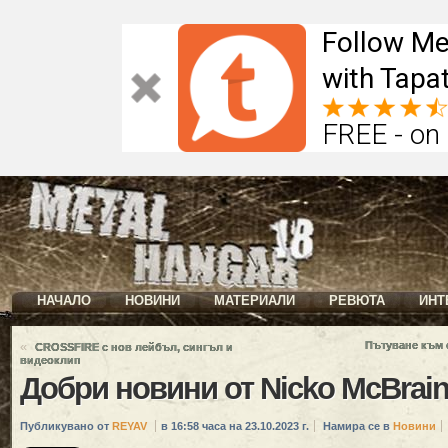
Follow Me
with Tapat
FREE - on
НАЧАЛО
НОВИНИ
МАТЕРИАЛИ
РЕВЮТА
ИНТ
«
Пътуване към 
CROSSFIRE с нов лейбъл, сингъл и
видеоклип
Добри новини от Nicko McBrai
Публикувано от
REYAV
в 16:58 часа на 23.10.2023 г.
Намира се в
Новини