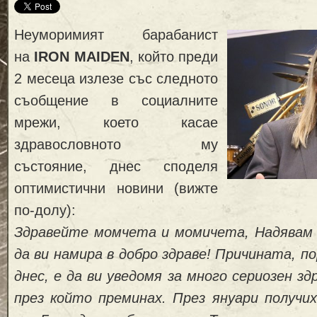
Неуморимият барабанист
на
IRON MAIDEN
, който преди
2 месеца излезе със следното
съобщение в социалните
мрежи, което касае
здравословното му
състояние, днес споделя
оптимистични новини (вижте
по-долу):
Здравейте момчета и момичета,
Надявам
да ви намира в добро здраве!
Причината, по
днес, е да ви уведомя за много сериозен зд
през който преминах.
През януари получих