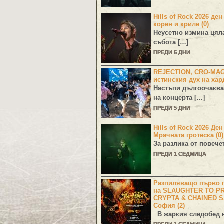
Hills of Rock 2026 ден
корен и криле (0)
Неусетно измина цял
събота […]
ПРЕДИ 5 ДНИ
REJECTION, CRO-MA
истинския дух на хар
Настъпи дългоочаква
на концерта […]
ПРЕДИ 5 ДНИ
Hills of Rock 2026 Де
Мрачната гротеска (0)
За разлика от повече
ПРЕДИ 1 СЕДМИЦА
Разпиляващо първо г
на SLAUGHTER TO PR
CRYPTA & CHAINED S
София (2)
В жаркия следобед н