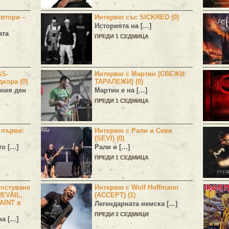
 втори –
Интервю със SICKRED (0)
Историята на […]
ата
ПРЕДИ 1 СЕДМИЦА
GS-
Интервю с Мартин (СВЕЖИ
дкора (0)
ТАРАЛЕЖИ) (0)
ния ден
Мартин е на […]
ПРЕДИ 1 СЕДМИЦА
н първи:
Интервю с Рали и Севи
(SEVI) (0)
то […]
Рали и […]
ПРЕДИ 1 СЕДМИЦА
остуване
Интервю с Wolf Hoffmann
EVAIL,
(ACCEPT) (1)
AINT в
Легендарната немска […]
ПРЕДИ 2 СЕДМИЦИ
а […]