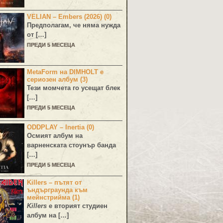
VELIAN – Embers (2026) (0)
Предполагам, че няма нужда
от […]
ПРЕДИ 5 МЕСЕЦА
MetaForm на DIMHOLT е
сериозен албум (3)
Тези момчета го усещат блек
[…]
ПРЕДИ 5 МЕСЕЦА
ODDPLAY – Inertia (0)
Осмият албум на
варненската стоунър банда
[…]
ПРЕДИ 5 МЕСЕЦА
Killers – пътят от
ъндърграунда към
мейнстрийма (1)
Killers
е вторият студиен
албум на […]