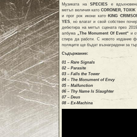
Музиката на
SPECIES
е вдъхновен
метъл величия като
CORONER, TOXIK
и прог рок икони като
KING CRIMSO
YES
, но влагат и свой собствен поче
дебютира на метъл сцената през 2019 
албума
„The Monument Of Event“
и о
спира да работи. С новото издание ф
поляците ще бъдат възнаградени за тъ
Съдържание:
01 – Rare Signals
02 – Parasite
03 – Falls the Tower
04 – The Monument of Envy
05 – Malfunction
06 – Thy Name Is Slaughter
07 – Deus
08 – Ex-Machina