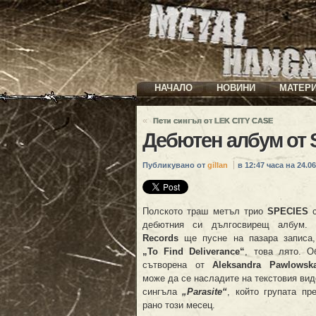
НАЧАЛО
НОВИНИ
МАТЕР
«
Пети сингъл от LEK CITY CASE
Дебютен албум от 
Публикувано от
gillan
в 12:47 часа на 24.06
Полското траш метъл трио
SPECIES
с
дебютния си дългосвирещ албум.
Records
ще пусне на пазара записа,
„To Find Deliverance“
, това лято. О
сътворена от
Aleksandra Pawlowsk
може да се насладите на текстовия ви
сингъла
„Parasite“
, който групата пр
рано този месец.