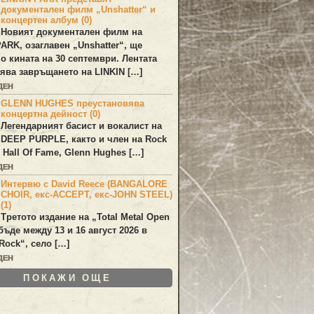
документален филм „Unshatter“ и
концертен албум (0)
Новият документален филм на
PARK
, озаглавен
„Unshatter“
, ще
по кината на 30 септември. Лентата
ява завръщането на
LINKIN
[…]
ДЕН
GLENN HUGHES преустановява
концертна дейност (0)
Легендарният басист и вокалист на
DEEP PURPLE
, както и член на Rock
 Hall Of Fame,
Glenn Hughes
[…]
ДЕН
Интервю с David Reece (BANGALORE
CHOIR, екс-ACCEPT, екс-JOHN STEEL)
(1)
Третото издание на „Total Metal Open
бъде между 13 и 16 август 2026 в
Rock“, село […]
ДЕН
ПОКАЖИ ОЩЕ