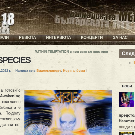
ИАЛИ
РЕВЮТА
ИНТЕРВЮТА
КОНЦЕРТИ
ЗА НАС
»
WITHIN TEMPTATION с нов сингъл през юли
След
SPECIES
.2022 г.
Намира се в
Видеоклипове
,
Нови албуми
НОВИ
а готови с
Awakening
 озаглавен
бложката е
a
. По-долу
предсто
деоклип към
Hammer
едстави по-
ПРЕДИ 1 