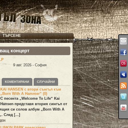
ТЪРСЕНЕ
ващ концерт
LP
9 авг. 2026 - София
КОМЕНТИРАНИ
СЛУЧАЙНИ
KAI HANSEN с втори сънгъл към
„Born With A Hammer“ (0)
С песента „
Welcome To Life
“
Kai
Hansen
представя втория сингъл от
ящия си солов албум „
Born With A
„. След […]
ДЕН
LINKIN PARK представят