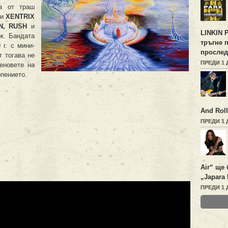
а от траш
и
XENTRIX
N, RUSH
и
LINKIN 
рк. Бандата
тръгне 
г. с мини-
прослед
т тогава не
ПРЕДИ 1 
еновете на
рпението.
And Roll
ПРЕДИ 1 
Air“ ще 
„Japara 
ПРЕДИ 1 