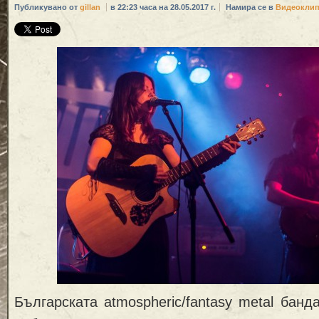
Публикувано от
gillan
в 22:23 часа на 28.05.2017 г.
Намира се в
Видеокли
Българската atmospheric/fantasy metal бан