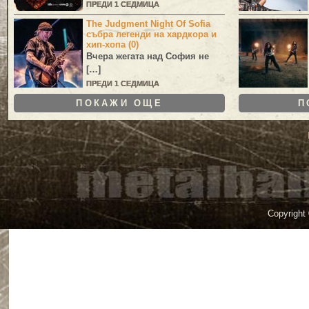
ПРЕДИ 1 СЕДМИЦА
The Judgment Night Of Sofia
събра легенди на хардкора и
хип-хопа (0)
Вчера жегата над София не
[…]
ПРЕДИ 1 СЕДМИЦА
ПОКАЖИ ОЩЕ
П
Copyright