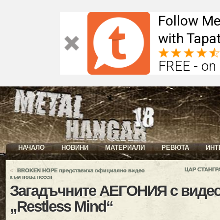
Follow Me
with Tapat
FREE - on
НАЧАЛО
НОВИНИ
МАТЕРИАЛИ
РЕВЮТА
ИНТ
«
ЦАР СТАНГРА
BROKEN HOPE представиха официално видео
към нова песен
Загадъчните АЕГОНИЯ с видео
„Restless Mind“