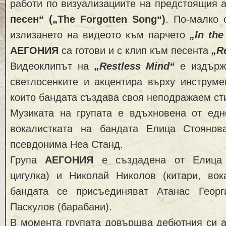
работи по визуализациите на предстоящия
песен“ („The Forgotten Song“)
. По-малко 
излизането на видеото към парчето
„In th
АЕГОНИЯ
са готови и с клип към песента
„R
Видеоклипът на
„Restless Mind“
е издържа
светлосенките и акцентира върху инструме
които бандата създава своя неподражаем ст
Музиката на групата е вдъхновена от ед
вокалистката на бандата Елица Стоянов
псевдонима Неа Станд.
Група
АЕГОНИЯ
е създадена от Елица 
цигулка) и Николай Николов (китари, вок
бандата се присъединяват Атанас Георг
Паскулов (барабани).
В момента групата довършва дебютния си