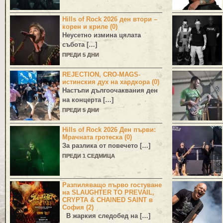
Hills of Rock 2026 ден втори –
корен и криле (0)
Неусетно измина цялата
събота […]
ПРЕДИ 5 ДНИ
REJECTION, CRO-MAGS-
истинския дух на хардкора (0)
Настъпи дългоочаквания ден
на концерта […]
ПРЕДИ 5 ДНИ
Hills of Rock 2026 Ден първи:
Мрачната гротеска (0)
За разлика от повечето […]
ПРЕДИ 1 СЕДМИЦА
Разпиляващо първо гостуване
на SLAUGHTER TO PREVAIL,
CRYPTA & CHAINED SAINT в
София (2)
В жаркия следобед на […]