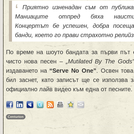
Приятно изненадан съм от публика
Маниаците отпред бяха наисти
Концертът бе успешен, добра посещ
банди, което го прави страхотно релийз
По време на шоуто бандата за първи път 
чисто нова песен –
„Mutilated By The Gods
издаването на
“Serve No One”
. Освен това
бил заснет, като записът ще се използва 
официално лайв видео към една от песните.
Centurion