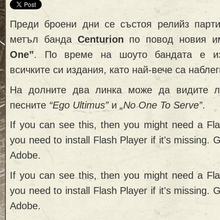
Преди броени дни се състоя релийз парти
метъл банда
Centurion
по повод новия и
One”
. По време на шоуто бандата е и
всичките си издания, като най-вече са набле
На долните два линка може да видите л
песните
“Ego Ultimus”
и
„No One To Serve”
.
If you can see this, then you might need a Fl
you need to install Flash Player if it's missing. 
Adobe.
If you can see this, then you might need a Fl
you need to install Flash Player if it's missing. 
Adobe.