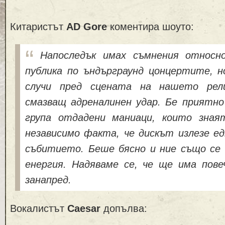
Китаристът
AD Gore
коментира шоуто:
Напоследък имах съмнения относн
публика по ъндърграунд цонцертите, н
случи пред сцената на нашето рел
смазващ адреналинен удар. Бе приятно
група отдадени маниаци, които зная
независимо факта, че дискът излезе ед
събитието. Беше бясно и ние също се 
енергия. Надяваме се, че ще има пов
занапред.
Вокалистът
Caesar
допълва: