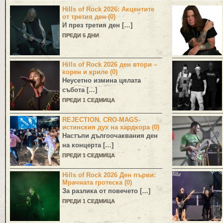
Hills of Rock 2026: Акцентите
от третия ден (0)
И през третия ден […]
ПРЕДИ 5 ДНИ
Hills of Rock 2026 ден втори –
корен и криле (0)
Неусетно измина цялата
събота […]
ПРЕДИ 1 СЕДМИЦА
REJECTION, CRO-MAGS-
истинския дух на хардкора (0)
Настъпи дългоочаквания ден
на концерта […]
ПРЕДИ 1 СЕДМИЦА
Hills of Rock 2026 Ден първи:
Мрачната гротеска (0)
За разлика от повечето […]
ПРЕДИ 1 СЕДМИЦА