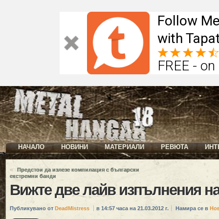
Follow Me
with Tapat
FREE - on
НАЧАЛО
НОВИНИ
МАТЕРИАЛИ
РЕВЮТА
ИНТ
«
Предстои да излезе компилация с български
екстремни банди
Вижте две лайв изпълнения н
Публикувано от
DeadMistress
в 14:57 часа на 21.03.2012 г.
Намира се в
Но