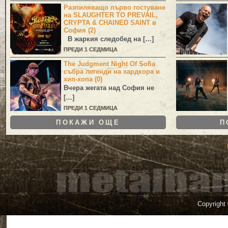
Разпиляващо първо гостуване
на SLAUGHTER TO PREVAIL,
CRYPTA & CHAINED SAINT в
София (2)
В жаркия следобед на […]
ПРЕДИ 1 СЕДМИЦА
The Judgment Night Of Sofia
събра легенди на хардкора и
хип-хопа (0)
Вчера жегата над София не
[…]
ПРЕДИ 1 СЕДМИЦА
ПОКАЖИ ОЩЕ
П
Copyright