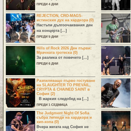
ПРЕДИ 4 ДНИ
REJECTION, CRO-MAGS-
истинския дух на хардкора (0)
Настъпи дългоочаквания ден
на концерта […]
ПРЕДИ 5 ДНИ
Hills of Rock 2026 Ден първи:
Мрачната гротеска (0)
За разлика от повечето […]
ПРЕДИ 6 ДНИ
Разпиляващо първо гостуване
на SLAUGHTER TO PREVAIL,
CRYPTA & CHAINED SAINT в
София (2)
В жаркия следобед на […]
ПРЕДИ 1 СЕДМИЦА
The Judgment Night Of Sofia
събра легенди на хардкора и
хип-хопа (0)
Вчера жегата над София не