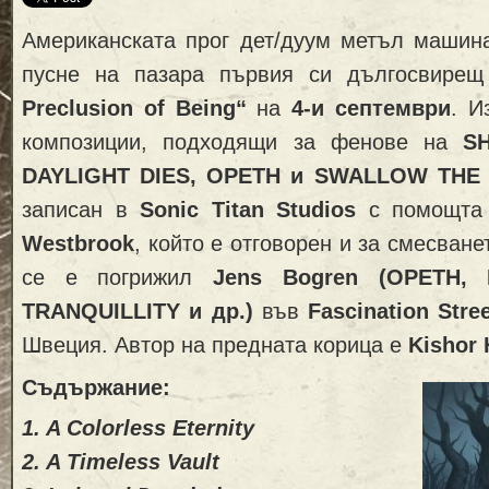
Американската прог дет/дуум метъл маши
пусне на пазара първия си дългосвире
Preclusion of Being“
на
4-и септември
. И
композиции, подходящи за фенове на
S
DAYLIGHT DIES, OPETH и SWALLOW THE
записан в
Sonic Titan Studios
с помощта
Westbrook
, който е отговорен и за смесване
се е погрижил
Jens Bogren (OPETH,
TRANQUILLITY и др.)
във
Fascination Stre
Швеция. Автор на предната корица е
Kishor
Съдържание:
1. A Colorless Eternity
2. A Timeless Vault