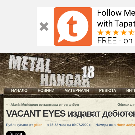
Follow Me
with Tapat
FREE - on
НАЧАЛО
НОВИНИ
МАТЕРИАЛИ
РЕВЮТА
ИНТ
«
Alanis Morissette се завръща с нов албум
Официалн
VACANT EYES издават дебюте
Публикувано от
gillan
в 15:32 часа на 09.07.2020 г.
Намира се в
Нови албу