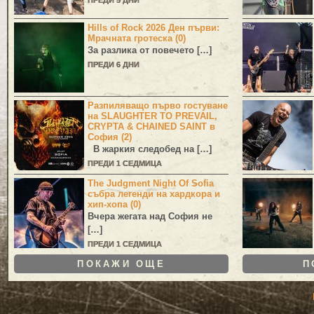
ПРЕДИ 5 ДНИ
Hills of Rock 2026 Ден първи:
Мрачната гротеска (0)
За разлика от повечето […]
ПРЕДИ 6 ДНИ
Разпиляващо първо гостуване
на SLAUGHTER TO PREVAIL,
CRYPTA & CHAINED SAINT в
София (2)
В жаркия следобед на […]
ПРЕДИ 1 СЕДМИЦА
The Judgment Night Of Sofia
събра легенди на хардкора и
хип-хопа (0)
Вчера жегата над София не
[…]
ПРЕДИ 1 СЕДМИЦА
ПОКАЖИ ОЩЕ
П