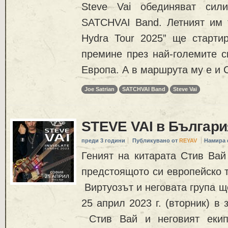
Steve Vai обединяват сил
SATCHVAI Band. Летният им ту
Hydra Tour 2025” ще старт
премине през най-големите с
Европа. А в маршрута му е и 
Joe Satrian
SATCHVAI Band
Steve Vai
STEVE VAI в Българи
преди 3 години
Публикувано от
REYAV
Намира 
Геният на китарата Стив Вай
предстоящото си европейско тур
Виртуозът и неговата група щ
25 април 2023 г. (вторник) в
Стив Вай и неговият екип