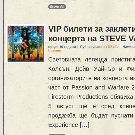
Steve Vai
VIP билети за заклет
концерта на STEVE V
преди 10 години
Публикувано от
REYAV
Намира
Новини
Световната легенда присти
Колсън, Дейв Уайнър и Фи
организаторите на концерта н
част от Passion and Warfare 25
Firestorm Productions обявих
5 август ще е сред конце
продажба ще бъдат пуснати
Experience […]