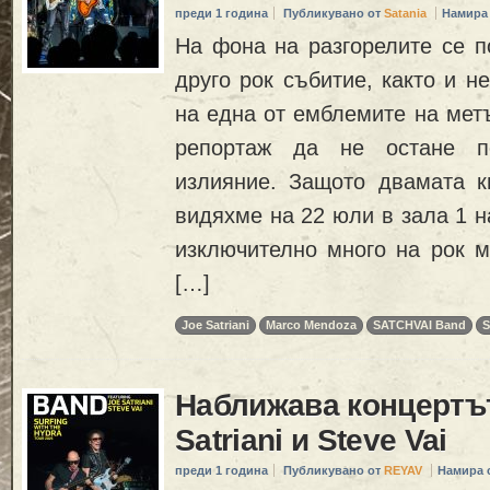
преди 1 година
Публикувано от
Satania
Намира
На фона на разгорелите се п
друго рок събитие, както и н
на една от емблемите на мет
репортаж да не остане по
излияние. Защото двамата ки
видяхме на 22 юли в зала 1 
изключително много на рок м
[…]
Joe Satriani
Marco Mendoza
SATCHVAI Band
Наближава концертът
Satriani и Steve Vai
преди 1 година
Публикувано от
REYAV
Намира 