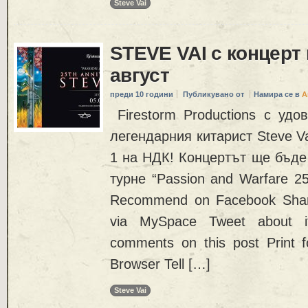
Steve Vai
STEVE VAI с концерт
август
преди 10 години
Публикувано от
Намира се в
А
Firestorm Productions с удо
легендарния китарист Steve Va
1 на НДК! Концертът ще бъде
турне “Passion and Warfare 25t
Recommend on Facebook Share
via MySpace Tweet about i
comments on this post Print f
Browser Tell […]
Steve Vai