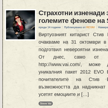
Страхотни изненади з
големите фенове на 
преди 14 години
Публикувано от
REYAV
Намира
Виртуозният китарист Стив 
очакваме на 31 октомври в
подготвил невероятни изнена
От днес, само от оф
http://www.vai.com/, мож
уникалния пакет 2012 EVO 
почитателите на Стив 
възможността да надникнат
усетят емоциите и […]
Steve Vai