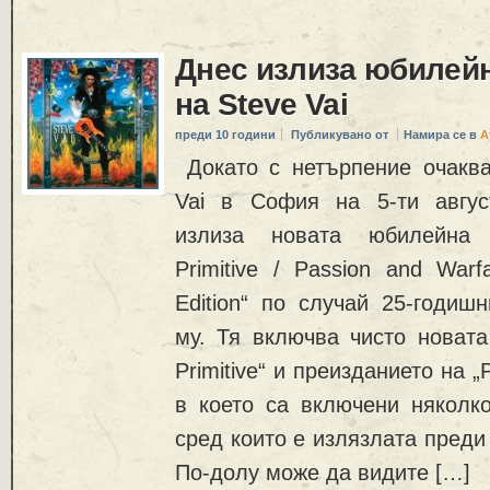
Днес излиза юбилейн
на Steve Vai
преди 10 години
Публикувано от
Намира се в
А
Докато с нетърпение очакв
Vai в София на 5-ти авгус
излиза новата юбилейна 
Primitive / Passion and Warf
Edition“ по случай 25-годиш
му. Тя включва чисто новата
Primitive“ и преизданието на „
в което са включени няколко
сред които е излязлата преди м
По-долу може да видите […]