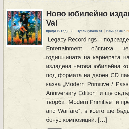
Ново юбилейно издан
Vai
преди 10 години
Публикувано от
Намира се в
Н
Legacy Recordings – подразде
Entertainment, обявиха, 
годишнината на кариерата на
издадена негова юбилейна ко
под формата на двоен CD пак
казва „Modern Primitive / Pass
Anniversary Edition“ и ще съд
творба „Modern Primitive“ и пр
and Warfare“, в което ще бъд
бонус композиции. […]