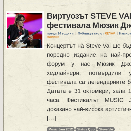
Виртуозът STEVE VAI
фестивала Мюзик Д
преди 14 години
Публикувано от
REYAV
Намира
Новини
Концертът на Steve Vai ще бъ
поредно издание на най-пр
форум у нас Мюзик Дже
хедлайнери, потвърдили 
фестивала са легендарните б
Датата е 31 октомври, зала 
часа. Фестивалът MUSIC
доказано най-висока артистич
[…]
Music Jam 2012
Status Quo
Steve Vai