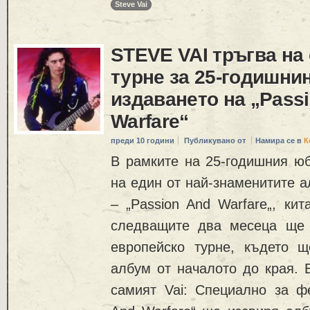
Steve Vai
STEVE VAI тръгва на
турне за 25-годишнин
издаването на „Pass
Warfare“
преди 10 години
Публикувано от
Намира се в
К
В рамките на 25-годишния юб
на един от най-знаменитите 
– „Passion And Warfare„, кит
следващите два месеца ще 
европейско турне, където 
албум от началото до края. 
самият Vai: Специално за фе