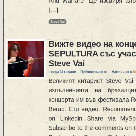
And Warfare“ ще изсвиря алб
[…]
Steve Vai
Вижте видео на конц
SEPULTURA със учас
Steve Vai
преди 11 години
Публикувано от
Намира се в
К
Великият китарист Steve Vai
изпълненията на бразилц
концерта им във фестивала Ro
Вегас. Ето видео: Recommend
on Linkedin Share via MySp
Subscribe to the comments on thi