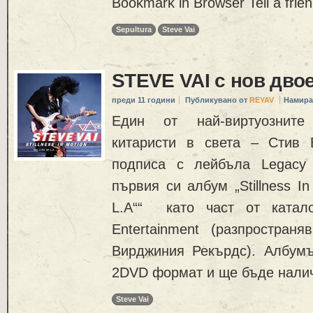
Bookmark in Browser Tell a frie
Sepultura
Steve Vai
STEVE VAI с нов дво
преди 11 години
Публикувано от
REYAV
Намира
Един от най-виртуознит
китаристи в света – Стив 
подписа с лейбъла Legacy 
първия си албум „Stillness In 
L.A““ като част от катал
Entertainment (разпростран
Вирджиния Рекърдс). Албум
2DVD формат и ще бъде нали
Steve Vai