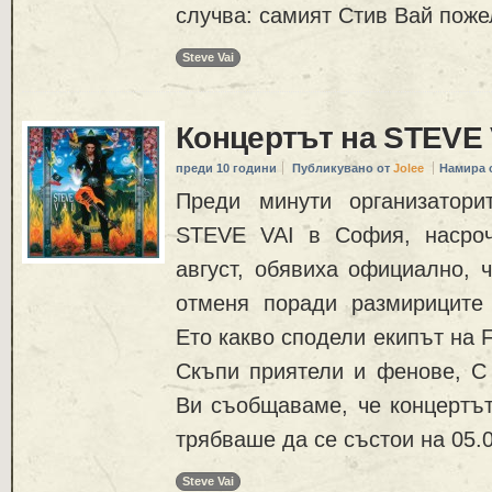
случва: самият Стив Вай поже
Steve Vai
Концертът на STEVE 
преди 10 години
Публикувано от
Jolee
Намира 
Преди минути организатори
STEVE VAI в София, насроч
август, обявиха официално, 
отменя поради размириците
Ето какво сподели екипът на Fi
Скъпи приятели и фенове, С
Ви съобщаваме, че концертът 
трябваше да се състои на 05.0
Steve Vai