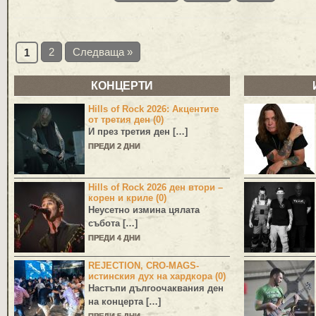
2
Следваща »
1
КОНЦЕРТИ
Hills of Rock 2026: Акцентите
от третия ден (0)
И през третия ден […]
ПРЕДИ 2 ДНИ
Hills of Rock 2026 ден втори –
корен и криле (0)
Неусетно измина цялата
събота […]
ПРЕДИ 4 ДНИ
REJECTION, CRO-MAGS-
истинския дух на хардкора (0)
Настъпи дългоочаквания ден
на концерта […]