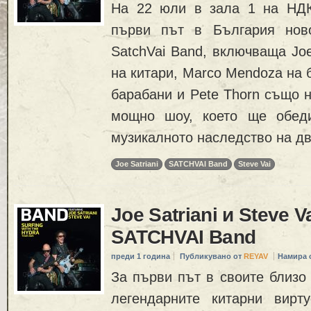
На 22 юли в зала 1 на НД
първи път в България ново
SatchVai Band, включваща Joe 
на китари, Marco Mendoza на б
барабани и Pete Thorn също н
мощно шоу, което ще обеди
музикалното наследство на дв
Joe Satriani
SATCHVAI Band
Steve Vai
Joe Satriani и Steve 
SATCHVAI Band
преди 1 година
Публикувано от
REYAV
Намира 
За първи път в своите близо
легендарните китарни вирту