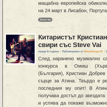
мащабна европейска обиколка
на 24 март в Лисабон, Португ
Steve Vai
Китаристът Кристиа
свири със Steve Vai
преди 8 години
Публикувано от
MetalHangar18
След наранено музикално с
конкурса в Омиш (Хърв
(България), Кристиан Добрев
сърце за Атина. Твърдо е р
последния му опит! В Атин
получава достъп до звездата:
и успява да покаже възможно