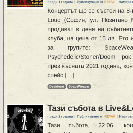
преди 1 година
Публикувано от
REYAV
Намира 
Концертът ще се състои на 8-
Loud (София, ул. Позитано
продават в деня на събитиет
клуба, на цена от 15 лв. Ето
за групите: SpaceW
Psychedelic/Stoner/Doom ро
през късната 2021 година, ко
спейс […]
Desiderat
SpaceWeaver
Тази събота в Live&
преди 2 години
Публикувано от
REYAV
Намира 
Тази събота, 22.06, ко