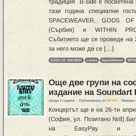
традиция B-side е посветена 
тази година специални гост
SPACEWEAVER, GODS OF 
(Сърбия) и WITHIN PRO
Събитието ще се проведе на 2
за него може да се […]
GODS OF ANCIENT
Lavina
SpaceWeaver
WITH
Още две групи на со
издание на Soundart F
преди 2 години
Публикувано от
REYAV
Намира 
Концертът ще е на 26-ти апри
(София, ул. Позитано №8).Би
на EasyPay и от