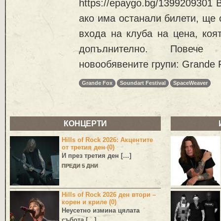
https://epaygo.bg/1399209301 
ако има останали билети, ще 
входа на клуба на цена, коя
допълнително. Повече
новообявените групи: Grande 
Grande Fox
Soundart Festival
SpaceWeaver
КОНЦЕРТИ
Hills of Rock 2026: Акцентите
от третия ден (0)
И през третия ден […]
ПРЕДИ 5 ДНИ
Hills of Rock 2026 ден втори –
корен и криле (0)
Неусетно измина цялата
събота […]