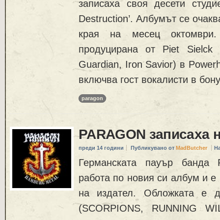
записаха своя десети студи
Destruction’. Албумът се очакв
края на месец октомври
продуцирана от Piet Sielck
Guardian, Iron Savior) в Powe
включва гост вокалисти в бон
paragon
PARAGON записаха н
преди 14 години
Публикувано от
MadButcher
Н
Германската пауър банда
работа по новия си албум и е
на издател. Обложката е д
(SCORPIONS, RUNNING WIL