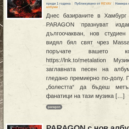
преди 1 година
Публикувано от
REYAV
Намира 
албуми
Днес базираните в Хамбург
PARAGON празнуват изда
дългоочакван, нов студиен а
видял бял свят чрез Massa
поръчате вашето коп
https://lnk.to/metalation М
заглавната песен на алб
гледано премиерно по-долу. П
„болестта“ да бъдеш метъ
фанатици на тази музика […]
paragon
PARAGON с нов албу