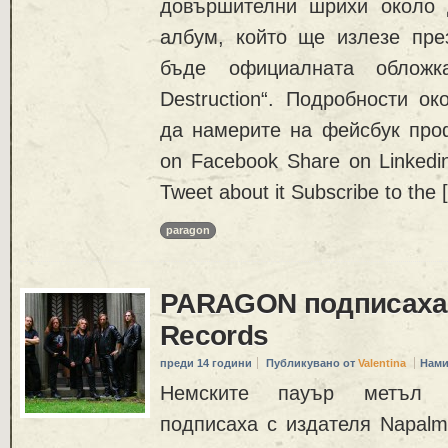
довършителни шрихи около 
албум, който ще излезе пре
бъде официалната облож
Destruction“. Подробности о
да намерите на фейсбук пр
on Facebook Share on Linkedi
Tweet about it Subscribe to the 
paragon
PARAGON подписаха 
Records
преди 14 години
Публикувано от
Valentina
Нами
Немските пауър метъл в
подписаха с издателя Napalm