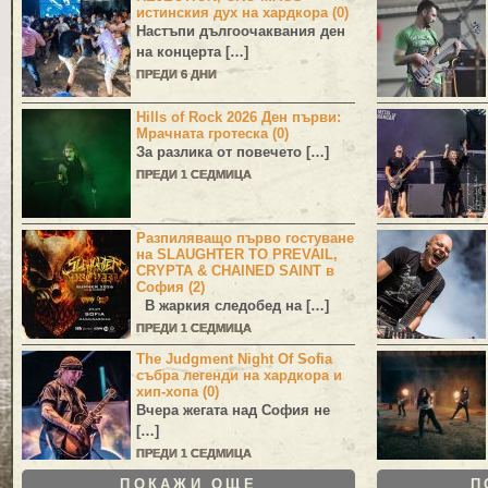
истинския дух на хардкора (0)
Настъпи дългоочаквания ден
на концерта […]
ПРЕДИ 6 ДНИ
Hills of Rock 2026 Ден първи:
Мрачната гротеска (0)
За разлика от повечето […]
ПРЕДИ 1 СЕДМИЦА
Разпиляващо първо гостуване
на SLAUGHTER TO PREVAIL,
CRYPTA & CHAINED SAINT в
София (2)
В жаркия следобед на […]
ПРЕДИ 1 СЕДМИЦА
The Judgment Night Of Sofia
събра легенди на хардкора и
хип-хопа (0)
Вчера жегата над София не
[…]
ПРЕДИ 1 СЕДМИЦА
ПОКАЖИ ОЩЕ
П