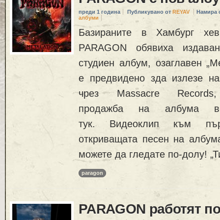
преди 1 година
Публикувано от
REYAV
Намира 
албуми
Базираните в Хамбург хев
PARAGON обявиха издаван
студиен албум, озаглавен „Me
е предвидено зда излезе на
чрез Massacre Records,
продажба на албума в
тук. Видеоклип към пъ
откриващата песен на албума 
можете да гледате по-долу! „Т
paragon
PARAGON работят по