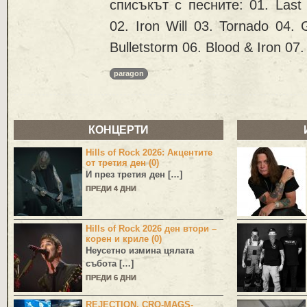
списъкът с песните: 01. Last 
02. Iron Will 03. Tornado 04.
Bulletstorm 06. Blood & Iron 07.
paragon
КОНЦЕРТИ
Hills of Rock 2026: Акцентите
от третия ден (0)
И през третия ден […]
ПРЕДИ 4 ДНИ
Hills of Rock 2026 ден втори –
корен и криле (0)
Неусетно измина цялата
събота […]
ПРЕДИ 6 ДНИ
REJECTION, CRO-MAGS-