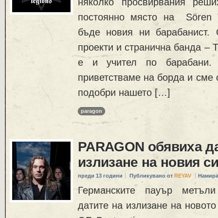
няколко просвирвания реш
постоянно място на Sören 
бъде новия ни барабанист.
проекти и странична банда –
е и учител по барабани.
приветстваме на борда и сме 
подобри нашето […]
paragon
PARAGON обявиха да
излизане на новия с
преди 13 години
Публикувано от
REYAV
Намира
Германските пауър метъли
датите на излизане на новото