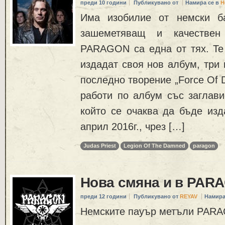
преди 10 години
Публикувано от
Намира се в
Н
Има изобилие от немски ба
зашеметяващ и качестве
PARAGON са една от тях. Te 
издадат своя нов албум, три 
последно творение „Force Of D
работи по албум със заглавие
който се очаква да бъде изд
април 2016г., чрез […]
Judas Priest
Legion Of The Damned
paragon
Нова смяна и в PAR
преди 12 години
Публикувано от
REYAV
Намира
Немските пауър метъли PARA