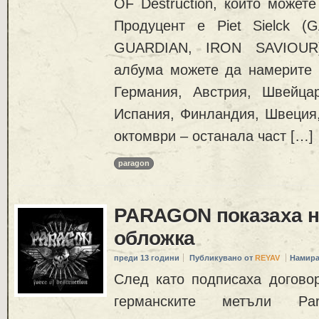
OF Destruction, които можете
Продуцент е Piet Sielck 
GUARDIAN, IRON SAVIOUR)
албума можете да намерите 
Германия, Австрия, Швейца
Испания, Финландия, Швеция,
октомври – останала част […]
paragon
PARAGON показаха н
обложка
преди 13 години
Публикувано от
REYAV
Намира
След като подписаха догово
германските метъли P