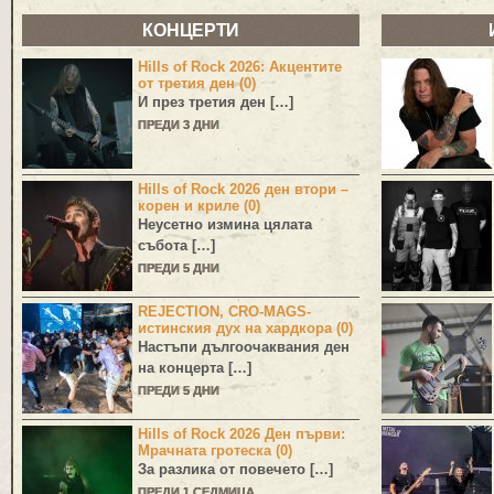
КОНЦЕРТИ
Hills of Rock 2026: Акцентите
от третия ден (0)
И през третия ден […]
ПРЕДИ 3 ДНИ
Hills of Rock 2026 ден втори –
корен и криле (0)
Неусетно измина цялата
събота […]
ПРЕДИ 5 ДНИ
REJECTION, CRO-MAGS-
истинския дух на хардкора (0)
Настъпи дългоочаквания ден
на концерта […]
ПРЕДИ 5 ДНИ
Hills of Rock 2026 Ден първи:
Мрачната гротеска (0)
За разлика от повечето […]
ПРЕДИ 1 СЕДМИЦА