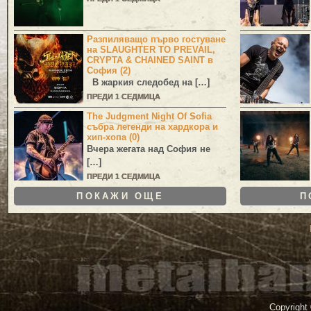
Разпиляващо първо гостуване
на SLAUGHTER TO PREVAIL,
CRYPTA & CHAINED SAINT в
София (2)
В жаркия следобед на […]
ПРЕДИ 1 СЕДМИЦА
The Judgment Night Of Sofia
събра легенди на хардкора и
хип-хопа (0)
Вчера жегата над София не
[…]
ПРЕДИ 1 СЕДМИЦА
ПОКАЖИ ОЩЕ
П
Copyright