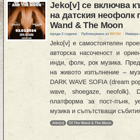
Jeko[v] се включва 
на датския неофолк п
Wand & The Moon
преди 2 години
Публикувано от
REYAV
Намира 
Jeko[v] е самостоятелен про
авторска насоченост и орие
инди, фолк, рок музика. Пред
на живото изпълнение – муз
DARK WAVE SOFIA (dream pop, 
wave, shoegaze, neofolk).
платформа за пост-пънк, у
музика и съпътстващи събития
Jeko[v]
Of The Wand & The Moon