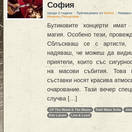
София
преди 2 години
Публикувано от
Herbst
Намира 
Новини
,
Репортажи
Бутиковите концерти имат 
магия. Особено тези, провеж
Сблъскваш се с артисти, 
надяваш, че можеш да види
приятели, които със сигурно
на масови събития. Това 
съставки носят красива атмос
очарование. Тази вечер спец
случва […]
:Of The Wand & The Moon:
Dark Wave Sofia
Jeko
Kim Larsen
Live & Loud