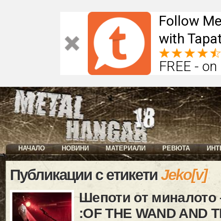
Follow Me
with Tapat
FREE - on
НАЧАЛО
НОВИНИ
МАТЕРИАЛИ
РЕВЮТА
ИНТ
Публикации с етикети
Jeko[v]
Шепоти от миналото 
:OF THE WAND AND T