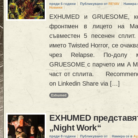
преди 6 години
Публикувано от
REYAV
Намира 
Новини
EXHUMED и GRUESOME, ко
фронтмен в лицето на Mat
съвместен 5 песенен сплит.
името Twisted Horror, се очакв
чрез Relapse. По-долу 
GRUESOME с парчето им A Min
част от сплита. Recommend
on Linkedin Share via […]
Exhumed
EXHUMED представят
„Night Work“
преди 8 години
Публикувано от
Намира се в
Ау