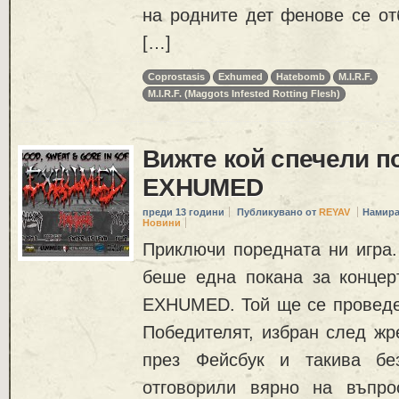
на родните дет фенове се от
[…]
Coprostasis
Exhumed
Hatebomb
M.I.R.F.
M.I.R.F. (Maggots Infested Rotting Flesh)
Вижте кой спечели п
EXHUMED
преди 13 години
Публикувано от
REYAV
Намира
Новини
Приключи поредната ни игра.
беше една покана за концер
EXHUMED. Той ще се проведе у
Победителят, избран след жр
през Фейсбук и такива бе
отговорили вярно на въпро