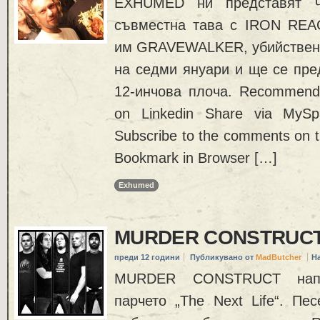
EXHUMED ни представят ч
съвместна тава с IRON REA
им GRAVEWALKER, убийствена
на седми януари и ще се пре
12-инчова плоча. Recommend
on Linkedin Share via MySp
Subscribe to the comments on thi
Bookmark in Browser […]
Exhumed
MURDER CONSTRUCT 
преди 12 години
Публикувано от
MadButcher
Н
MURDER CONSTRUCT напр
парчето „The Next Life“. Пе