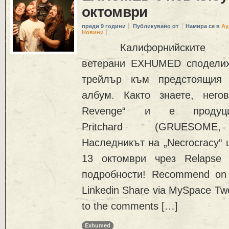
октомври
преди 9 години
Публикувано от
Намира се в
Ау
Новини
Калифорнийските
ветерани EXHUMED споделих
трейлър към предстоящия 
албум. Както знаете, него
Revenge“ и е продуци
Pritchard (GRUESOME
Наследникът на „Necrocracy“ 
13 октомври чрез Relapse 
подробности! Recommend on
Linkedin Share via MySpace Twe
to the comments […]
Exhumed