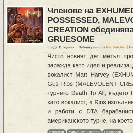
Членове на EXHUME
POSSESSED, MALEV
CREATION обединява
GRUESOME
преди 11 години
Публикувано от
MadButcher
На
Чисто новият дет метъл п
заражда като идея и реализац
вокалист Matt Harvey (EXHU
Gus Rios (MALEVOLENT CREA
турнето Death To All, където
като вокалист, а Rios изпълняв
и работи с DTA барабанист
американското турне, на кое
Exhumed
Malevolent Creation
Possessed