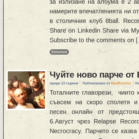
за излизане на албума е 2 ав
намерите впечатленията ни от
в столичния клуб 8ball. Rec
Share on Linkedin Share via My
Subscribe to the comments on 
Exhumed
Чуйте ново парче о
преди 13 години
Публикувано от
MadButcher
Н
Тоталните главорези, чиито 
съвсем на скоро сполетя и
песен онлайн от предстоя
6.Август чрез Relapse Recor
Necrocracy. Парчето се казва