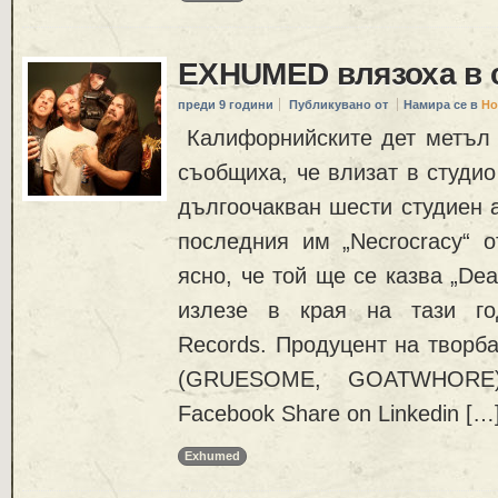
EXHUMED влязоха в 
преди 9 години
Публикувано от
Намира се в
Но
Калифорнийските дет метъл
съобщиха, че влизат в студио
дългоочакван шести студиен 
последния им „Necrocracy“ о
ясно, че той ще се казва „De
излезе в края на тази го
Records. Продуцент на творбата
(GRUESOME, GOATWHORE)
Facebook Share on Linkedin […
Exhumed