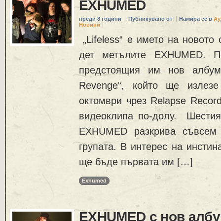
EXHUMED
преди 8 години
Публикувано от
Намира се в
Ау
Новини
„Lifeless“ е името на новото
дет метълите EXHUMED. Пе
предстоящия им нов албум,
Revenge“, който ще излез
октомври чрез Relapse Recor
видеоклипа по-долу. Шестия
EXHUMED разкрива съвсем 
групата. В интерес на инстин
ще бъде първата им […]
Exhumed
EXHUMED с нов албу