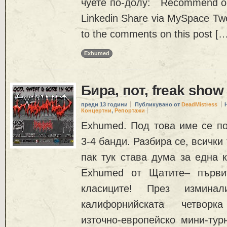
чуете по-долу: Recommend on
Linkedin Share via MySpace Twe
to the comments on this post […
Exhumed
Бира, пот, freak show
преди 13 години
Публикувано от
DeadMistress
Концертни
,
Репортажи
Exhumed. Под това име се по
3-4 банди. Разбира се, всички 
пак тук става дума за една к
Exhumed от Щатите– първит
класиците! През измина
калифорнийската четвор
източно-европейско мини-тур