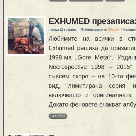
EXHUMED презаписах
преди 11 години
Публикувано от
Blacky
Намира
Любимите на всички в сти
Exhumed решиха да презапиш
1998-ма „Gore Metal“. Издан
Necrospective 1998 – 2015
съвсем скоро – на 10-ти фев
вид, лимитирана серия и
включващо и оригиналната 
Докато феновете очакват албу
Exhumed