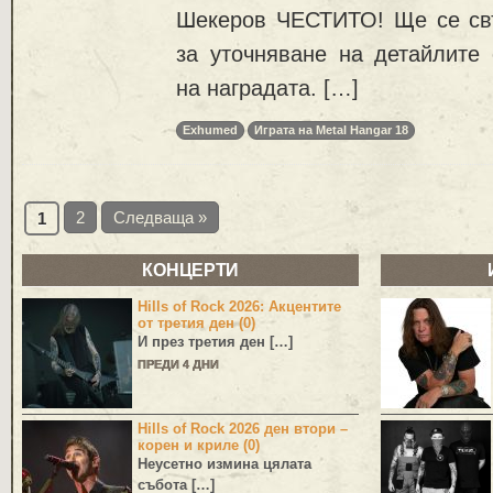
Шекеров ЧЕСТИТО! Ще се св
за уточняване на детайлите 
на наградата. […]
Exhumed
Играта на Metal Hangar 18
2
Следваща »
1
КОНЦЕРТИ
Hills of Rock 2026: Акцентите
от третия ден (0)
И през третия ден […]
ПРЕДИ 4 ДНИ
Hills of Rock 2026 ден втори –
корен и криле (0)
Неусетно измина цялата
събота […]