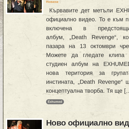
Новини
Кървавите дет метъли EXH
официално видео. То е към пе
включена в предстоя
албум, „Death Revenge“, к
пазара на 13 октомври чре
Можете да гледате клипа 
студиен албум на EXHUMED
нова територия за група
инстината, „Death Revenge“ 
концептуална творба. Тя ще [
Exhumed
Ново официално вид