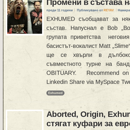
Промени в състава 
преди 11 години
Публикувано от
REYAV
Намира
EXHUMED съобщават за няк
състав. Напуснал е Bob „Bo
групата приветства неговия
басистът-вокалист Matt „Slime“
ще се хвърли в дълбок
съвместното турне на бан
OBITUARY. Recommend on F
Linkedin Share via MySpace Twe
Exhumed
Aborted, Origin, Exh
стягат куфари за ев