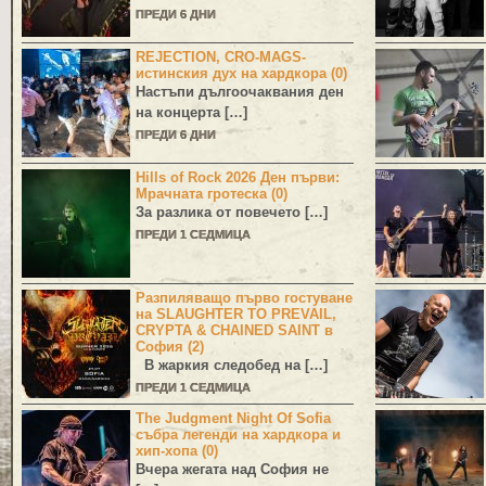
ПРЕДИ 6 ДНИ
REJECTION, CRO-MAGS-
истинския дух на хардкора (0)
Настъпи дългоочаквания ден
на концерта […]
ПРЕДИ 6 ДНИ
Hills of Rock 2026 Ден първи:
Мрачната гротеска (0)
За разлика от повечето […]
ПРЕДИ 1 СЕДМИЦА
Разпиляващо първо гостуване
на SLAUGHTER TO PREVAIL,
CRYPTA & CHAINED SAINT в
София (2)
В жаркия следобед на […]
ПРЕДИ 1 СЕДМИЦА
The Judgment Night Of Sofia
събра легенди на хардкора и
хип-хопа (0)
Вчера жегата над София не