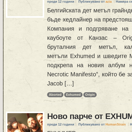
преди 12 години
Публикувано от
azia
Намира с
Белгийската дет метъл грайнд
бъде хедлайнер на предстоящ
Компания и подгряване на 
каубоуте от Канзас – Orig
бруталния дет метъл, кал
метъли Exhumed и шведите Mi
подкрепа на новия албум 
Necrotic Manifesto”, който бе 
Jacob […]
Aborted
Exhumed
Origin
Ново парче от EXHU
преди 12 години
Публикувано от
HumanStrain
Н