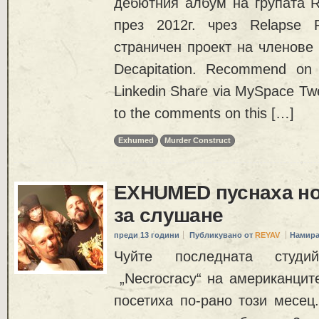
дебютния албум на групата Re
през 2012г. чрез Relapse 
страничен проект на членове 
Decapitation. Recommend on
Linkedin Share via MySpace Twe
to the comments on this […]
Exhumed
Murder Construct
EXHUMED пуснаха но
за слушане
преди 13 години
Публикувано от
REYAV
Намира
Чуйте последната студи
„Necrocracy“ на американцит
посетиха по-рано този месец