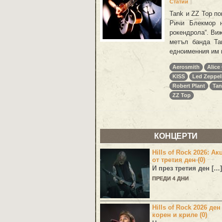
Статии
Tank и ZZ Top по
Ричи Блекмор 
рокендрола“. Ви
метъл банда Ta
едноименния им 
Aerosmith
Alice
KISS
Led Zeppel
Robert Plant
Tan
ZZ Top
КОНЦЕРТИ
Hills of Rock 2026: Ак
от третия ден (0)
И през третия ден […]
ПРЕДИ 4 ДНИ
Hills of Rock 2026 ден
корен и криле (0)