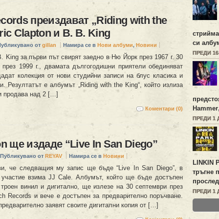
cords преиздават „Riding with the
ric Clapton и B. B. King
стрийм
си албу
Публикувано от
gillan
Намира се в
Нови албуми
,
Новини
ПРЕДИ 1
B. King за първи път свирят заедно в Ню Йорк през 1967 г. 30
, през 1999 г., двамата дългогодишни приятели обединяват
дадат колекция от нови студийни записи на блус класика и
. Резултатът е албумът „Riding with the King“, който излиза
 и продава над 2 […]
предсто
Hammer
Коментари (0)
ПРЕДИ 1 
on ще издаде “Live In San Diego”
Публикувано от
REYAV
Намира се в
Новини
LINKIN 
яви, че следващия му запис ще бъде “Live In San Diego”, в
тръгне 
 участие взима JJ Cale. Албумът, който ще бъде достъпен
прослед
 троен винил и дигитално, ще излезе на 30 септември през
ПРЕДИ 1 
nch Records и вече е достъпен за предварително поръчване.
предварително заявят своите дигитални копия от […]