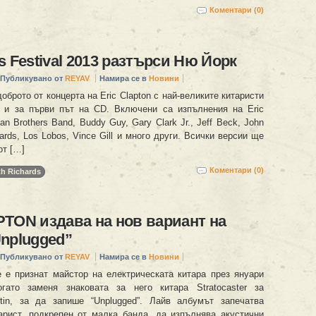
Коментари (0)
s Festival 2013 разтърси Ню Йорк
Публикувано от
REYAV
Намира се в
Новини
доброто от концерта на Eric Clapton с най-великите китаристи
 и за първи път на CD. Включени са изпълнения на Eric
an Brothers Band, Buddy Guy, Gary Clark Jr., Jeff Beck, John
hards, Los Lobos, Vince Gill и много други. Всички версии ще
от […]
Коментари (0)
th Richards
TON издава на нов вариант на
nplugged”
Публикувано от
REYAV
Намира се в
Новини
че е признат майстор на електрическата китара през януари
огато заменя знаковата за него китара Stratocaster за
tin, за да запише “Unplugged”. Лайв албумът запечатва
арист, подкрепен от малка банда, да изпълнява акустични