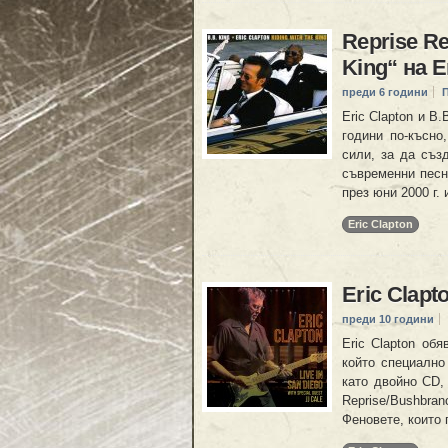
Reprise Re
King“ на E
преди 6 години
Eric Clapton и B.
години по-късно
сили, за да съз
съвременни песни
през юни 2000 г.
Eric Clapton
Eric Clapt
преди 10 години
Eric Clapton об
който специално
като двойно CD,
Reprise/Bushbra
Феновете, които 