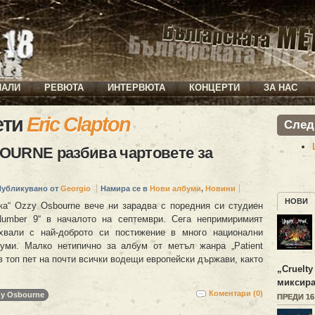
ИАЛИ
РЕВЮТА
ИНТЕРВЮТА
КОНЦЕРТИ
ЗА НАС
ети
Eric Clapton
След
OURNE разбива чартовете за
Публикувано от
Georgio
Намира се в
Нови албуми
,
Новини
НОВИ
ка“ Ozzy Osbourne вече ни зарадва c поредния си студиен
Number 9“ в началото на септември. Сега непримиримият
хвали с най-доброто си постижение в много национални
уми. Малко нетипично за албум от метъл жанра „Patient
в топ пет на почти всички водещи европейски държави, както
„
Cruelty
миксира
Коментари (0)
y Osbourne
ПРЕДИ 1