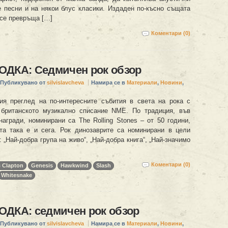
е песни и на някои блус класики. Издаден по-късно същата
 се превръща […]
Коментари (0)
ОДКА: Седмичен рок обзор
Публикувано от
silvislavcheva
Намира се в
Материали
,
Новини
,
ия преглед на по-интересните събития в света на рока с
 британското музикално списание NME. По традиция, във
награди, номинирани са The Rolling Stones – от 50 години,
та така е и сега. Рок динозаврите са номинирани в цели
: „Най-добра група на живо“, „Най-добра книга“, „Най-значимо
Коментари (0)
c Clapton
Genesis
Hawkwind
Slash
Whitesnake
ОДКА: седмичен рок обзор
Публикувано от
silvislavcheva
Намира се в
Материали
,
Новини
,