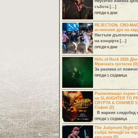
Неусетно измина цял
събота […]
ПРЕДИ 6 ДНИ
REJECTION, CRO-MA
истинския дух на хар
Настъпи дългоочаква
на концерта […]
ПРЕДИ 6 ДНИ
Hills of Rock 2026 Де
Мрачната гротеска (0)
За разлика от повече
ПРЕДИ 1 СЕДМИЦА
Разпиляващо първо г
на SLAUGHTER TO PR
CRYPTA & CHAINED S
София (2)
В жаркия следобед н
ПРЕДИ 1 СЕДМИЦА
The Judgment Night Of
събра легенди на хар
хип-хопа (0)