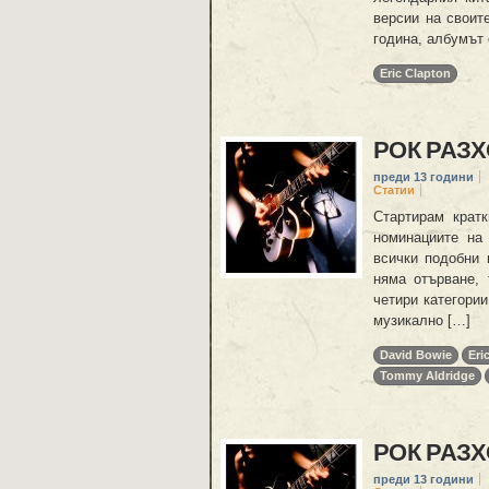
версии на своит
година, албумът
Eric Clapton
РОК РАЗХ
преди 13 години
Статии
Стартирам кратк
номинациите на
всички подобни 
няма отърване, 
четири категории
музикално […]
David Bowie
Eri
Tommy Aldridge
РОК РАЗХ
преди 13 години