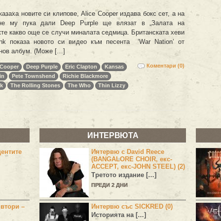
казаха новите си клипове, Alice Cooper издава бокс сет, а на
не му пука дали Deep Purple ще влязат в „Залата на
жте какво още се случи миналата седмица. Британската хеви
nk показа новото си видео към песента ‘War Nation’ от
нов албум. (Може […]
Коментари (0)
 Cooper
Deep Purple
Eric Clapton
Kansas
in
Pete Townshend
Richie Blackmore
k
The Rolling Stones
The Who
Thin Lizzy
ИНТЕРВЮТА
центите
Интервю с David Reece
(BANGALORE CHOIR, екс-
ACCEPT, екс-JOHN STEEL) (2)
Третото издание […]
ПРЕДИ 2 ДНИ
 втори –
Интервю със SICKRED (0)
Историята на […]