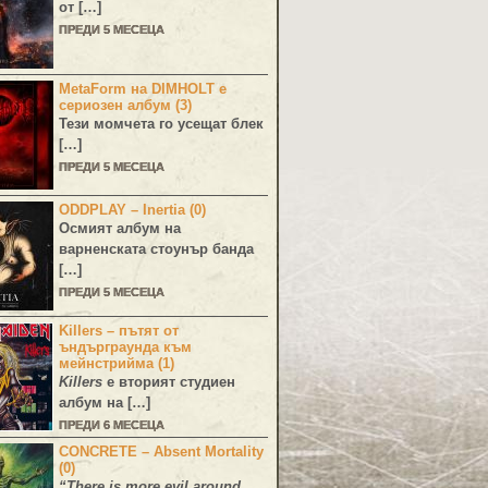
от […]
ПРЕДИ 5 МЕСЕЦА
MetaForm на DIMHOLT е
сериозен албум (3)
Тези момчета го усещат блек
[…]
ПРЕДИ 5 МЕСЕЦА
ODDPLAY – Inertia (0)
Осмият албум на
варненската стоунър банда
[…]
ПРЕДИ 5 МЕСЕЦА
Killers – пътят от
ъндърграунда към
мейнстрийма (1)
Killers
е вторият студиен
албум на […]
ПРЕДИ 6 МЕСЕЦА
CONCRETE – Absent Mortality
(0)
“There is more evil around