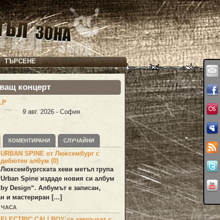
ТЪРСЕНЕ
ващ концерт
LP
9 авг. 2026 - София
КОМЕНТИРАНИ
СЛУЧАЙНИ
URBAN SPINE от Люксембург с
дебютен албум (0)
Люксембургската хеви метъл група
Urban Spine
издаде новия си албум
 by Design
“. Албумът е записан,
н и мастериран […]
6 ЧАСА
ELECTRIC CALLBOY се завръщат с