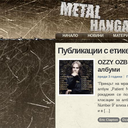
НАЧАЛО
НОВИНИ
МАТЕР
Публикации с етик
OZZY OZB
албуми
преди 3 години
“Принцът на мра
албум „Patient 
рокаджия се по
класации за алб
Number 9“ влиза 
и в […]
Eric Clapton
Ozz