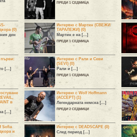
ата
ПРЕДИ 1 СЕДМИЦА
GS-
Интервю с Мартин (СВЕЖИ
дкора (0)
ТАРАЛЕЖИ) (0)
ния ден
Мартин е на […]
ПРЕДИ 1 СЕДМИЦА
н първи:
Интервю с Рали и Севи
(SEVI) (0)
то […]
Рали и […]
ПРЕДИ 1 СЕДМИЦА
остуване
Интервю с Wolf Hoffmann
EVAIL,
(ACCEPT) (1)
AINT в
Легендарната немска […]
ПРЕДИ 2 СЕДМИЦИ
а […]
 Sofia
Интервю с DEADSCAPE (0)
дкора и
След период […]