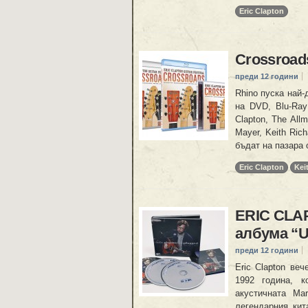
Eric Clapton
Crossroad
преди 12 години
Rhino пуска най-
на DVD, Blu-Ray
Clapton, The Allm
Mayer, Keith Ric
бъдат на пазара 
Eric Clapton
Kei
ERIC CLAP
албума “U
преди 12 години
Eric Clapton ве
1992 година, к
акустичната Mar
легендарния кит