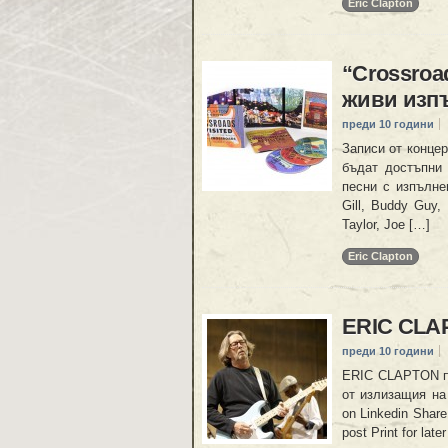
Eric Clapton
“Crossroad
живи изп
преди 10 години
Записи от концер
бъдат достъпни 
песни с изпълнен
Gill, Buddy Guy,
Taylor, Joe […]
Eric Clapton
ERIC CLAP
преди 10 години
ERIC CLAPTON пу
от излизащия на 
on Linkedin Share
post Print for lat