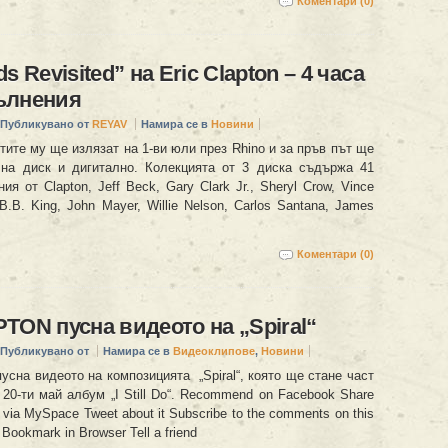
Коментари (0)
s Revisited” на Eric Clapton – 4 часа
ълнения
Публикувано от
REYAV
Намира се в
Новини
тите му ще излязат на 1-ви юли през Rhino и за пръв път ще
на диск и дигитално. Колекцията от 3 диска съдържа 41
ия от Clapton, Jeff Beck, Gary Clark Jr., Sheryl Crow, Vince
 B.B. King, John Mayer, Willie Nelson, Carlos Santana, James
Коментари (0)
TON пусна видеото на „Spiral“
Публикувано от
Намира се в
Видеоклипове
,
Новини
сна видеото на композицията „Spiral“, която ще стане част
20-ти май албум „I Still Do“. Recommend on Facebook Share
 via MySpace Tweet about it Subscribe to the comments on this
er Bookmark in Browser Tell a friend