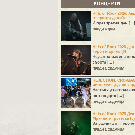
КОНЦЕРТИ
Hills of Rock 2026: Ак
от третия ден (0)
И през третия ден […]
ПРЕДИ 5 ДНИ
Hills of Rock 2026 ден
корен и криле (0)
Неусетно измина цял
събота […]
ПРЕДИ 1 СЕДМИЦА
REJECTION, CRO-MA
истинския дух на хар
Настъпи дългоочаква
на концерта […]
ПРЕДИ 1 СЕДМИЦА
Hills of Rock 2026 Де
Мрачната гротеска (0)
За разлика от повече
ПРЕДИ 1 СЕДМИЦА