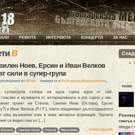
ИАЛИ
РЕВЮТА
ИНТЕРВЮТА
КОНЦЕРТИ
ЗА НАС
ети
B
След
вилен Ноев, Ерсин и Иван Велков
т сили в супер-група
убликувано от
REYAV
Намира се в
Български
,
Видеоклипове
,
НОВИ
а супергрупа събира на една сцена едни от най-
 гласове и музиканти от алтернативната и рок сцена у нас.
овият проект на Стенли, Свилен Ноев (Остава), Ерсин
?) и Иван Велков (P.I.F.), които обединяват дългогодишното
и общ музикален език в нова авторска формация. Групата
Разгово
ния си видео сингъл […]
сингъл 
ПРЕДИ 7
Коментари (0)
 Велков
Свилен Ноев
Стенли
Фронтмен