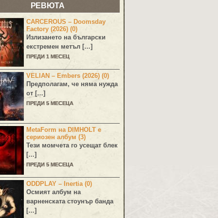
РЕВЮТА
CARCEROUS – Doomsday
Factory (2026) (0)
Излизането на български
екстремен метъл […]
ПРЕДИ 1 МЕСЕЦ
VELIAN – Embers (2026) (0)
Предполагам, че няма нужда
от […]
ПРЕДИ 5 МЕСЕЦА
MetaForm на DIMHOLT е
сериозен албум (3)
Тези момчета го усещат блек
[…]
ПРЕДИ 5 МЕСЕЦА
ODDPLAY – Inertia (0)
Осмият албум на
варненската стоунър банда
[…]