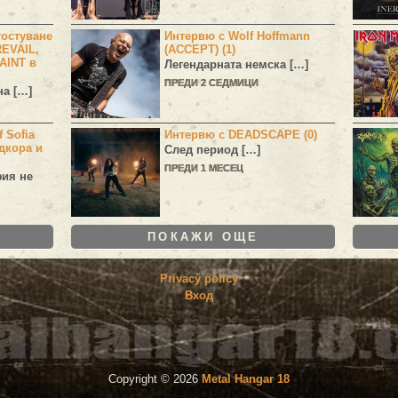
остуване
Интервю с Wolf Hoffmann
EVAIL,
(ACCEPT) (1)
AINT в
Легендарната немска […]
ПРЕДИ 2 СЕДМИЦИ
а […]
 Sofia
Интервю с DEADSCAPE (0)
дкора и
След период […]
ПРЕДИ 1 МЕСЕЦ
фия не
ПОКАЖИ ОЩЕ
Privacy policy
Вход
Copyright ©
2026
Metal Hangar 18