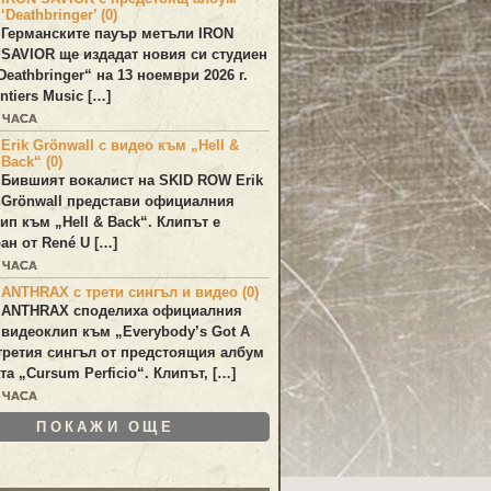
‘Deathbringer’ (0)
Германските пауър метъли
IRON
SAVIOR
ще издадат новия си студиен
Deathbringer
“ на 13 ноември 2026 г.
ntiers Music […]
6 ЧАСА
Erik Grönwall с видео към „Hell &
Back“ (0)
Бившият вокалист на
SKID ROW
Erik
Grönwall
представи официалния
лип към
„Hell & Back“
. Клипът е
ан от
René U
[…]
6 ЧАСА
ANTHRAX с трети сингъл и видео (0)
ANTHRAX
споделиха официалния
видеоклип към „
Everybody’s Got A
 третия сингъл от предстоящия албум
та „
Cursum Perficio
“. Клипът, […]
6 ЧАСА
ПОКАЖИ ОЩЕ