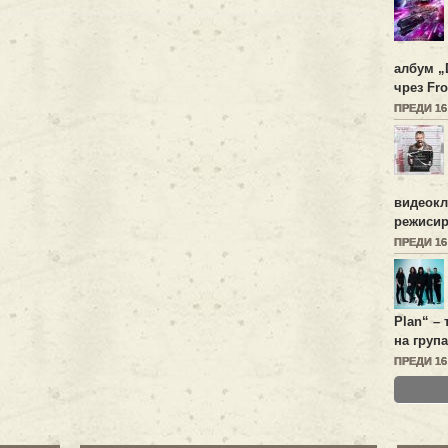
албум „
чрез Fro
ПРЕДИ 1
видеок
режисир
ПРЕДИ 1
Plan
“ –
на група
ПРЕДИ 1