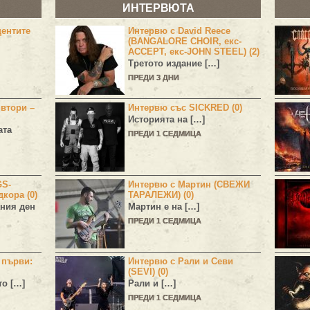
ИНТЕРВЮТА
центите
Интервю с David Reece
(BANGALORE CHOIR, екс-
ACCEPT, екс-JOHN STEEL) (2)
Третото издание […]
ПРЕДИ 3 ДНИ
 втори –
Интервю със SICKRED (0)
Историята на […]
ата
ПРЕДИ 1 СЕДМИЦА
GS-
Интервю с Мартин (СВЕЖИ
дкора (0)
ТАРАЛЕЖИ) (0)
ния ден
Мартин е на […]
ПРЕДИ 1 СЕДМИЦА
н първи:
Интервю с Рали и Севи
(SEVI) (0)
то […]
Рали и […]
ПРЕДИ 1 СЕДМИЦА