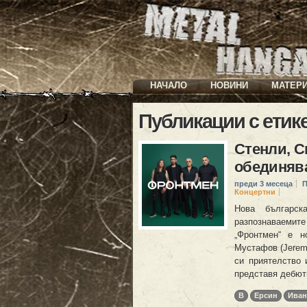
НАЧАЛО
НОВИНИ
МАТЕР
Публикации с етик
Стенли, С
обединява
преди 3 месеца
П
Концертни
Нова българск
разпознаваемите
„Фронтмен“ е н
Мустафов (Jeremy
си приятелство 
представя дебют
B
Ерсин
Иван