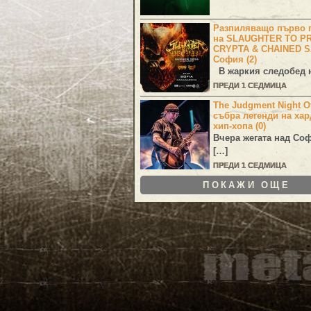
Разпиляващо първо г
на SLAUGHTER TO PR
CRYPTA & CHAINED S
София (2)
В жаркия следобед н
ПРЕДИ 1 СЕДМИЦА
The Judgment Night Of
събра легенди на хар
хип-хопа (0)
Вчера жегата над Со
[…]
ПРЕДИ 1 СЕДМИЦА
ПОКАЖИ ОЩЕ