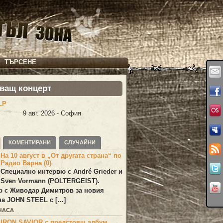
ТЪРСЕНЕ
ващ концерт
LP
9 авг. 2026 - София
КОМЕНТИРАНИ
СЛУЧАЙНИ
На 10 август в „От другата страна“ по
Радио Варна (0)
Специално интервю с André Grieder и
Sven Vormann (POLTERGEIST).
р с Живодар Димитров за новия
на JOHN STEEL с […]
 ЧАСА
IRON SAVIOR с предстоящ албум