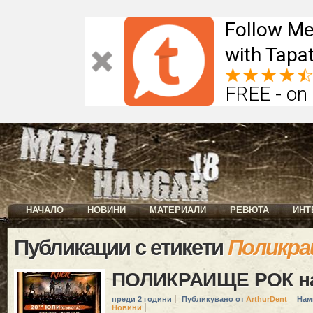
Follow Me
with Tapat
FREE - on
НАЧАЛО
НОВИНИ
МАТЕРИАЛИ
РЕВЮТА
ИНТ
Публикации с етикети
Поликра
ПОЛИКРАИЩЕ РОК на
преди 2 години
Публикувано от
ArthurDent
Нам
Новини