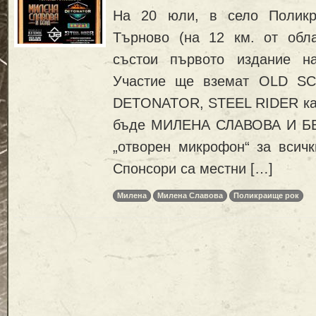
На 20 юли, в село Поликр
Търново (на 12 км. от обл
състои първото издание н
Участие ще вземат OLD S
DETONATOR, STEEL RIDER ка
бъде МИЛЕНА СЛАВОВА И БЕ
„отворен микрофон“ за всичк
Спонсори са местни […]
Милена
Милена Славова
Поликраище рок