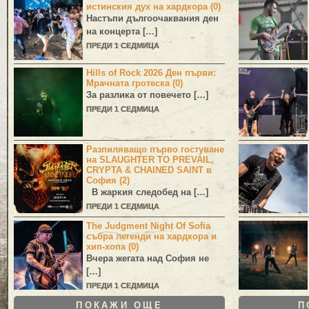
истинския дух на хардкора (0)
Настъпи дългоочаквания ден
на концерта […]
ПРЕДИ 1 СЕДМИЦА
Hills of Rock 2026 Ден първи:
Мрачната гротеска (0)
За разлика от повечето […]
ПРЕДИ 1 СЕДМИЦА
Разпиляващо първо гостуване
на SLAUGHTER TO PREVAIL,
CRYPTA & CHAINED SAINT в
София (2)
В жаркия следобед на […]
ПРЕДИ 1 СЕДМИЦА
The Judgment Night Of Sofia
събра легенди на хардкора и
хип-хопа (0)
Вчера жегата над София не
[…]
ПРЕДИ 1 СЕДМИЦА
ПОКАЖИ ОЩЕ
П