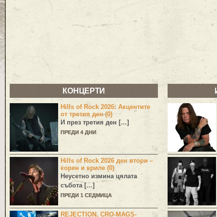
КОНЦЕРТИ
Hills of Rock 2026: Акцентите
от третия ден (0)
И през третия ден […]
ПРЕДИ 4 ДНИ
Hills of Rock 2026 ден втори –
корен и криле (0)
Неусетно измина цялата
събота […]
ПРЕДИ 1 СЕДМИЦА
REJECTION, CRO-MAGS-