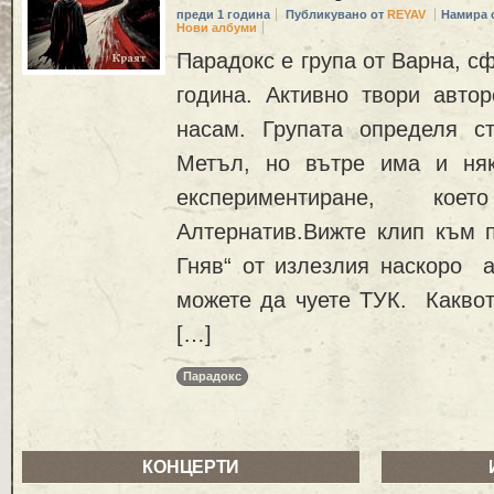
преди 1 година
Публикувано от
REYAV
Намира 
Нови албуми
Парадокс е група от Варна, с
година. Активно твори автор
насам. Групата определя с
Метъл, но вътре има и няк
експериментиране, к
Алтернатив.Вижте клип към п
Гняв“ от излезлия наскоро а
можете да чуете ТУК. Каквот
[…]
Парадокс
КОНЦЕРТИ