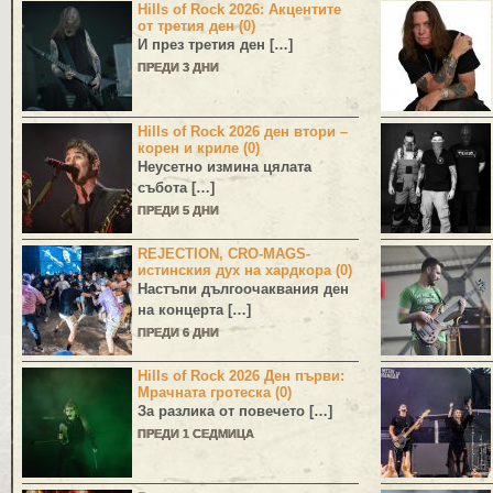
Hills of Rock 2026: Акцентите
от третия ден (0)
И през третия ден […]
ПРЕДИ 3 ДНИ
Hills of Rock 2026 ден втори –
корен и криле (0)
Неусетно измина цялата
събота […]
ПРЕДИ 5 ДНИ
REJECTION, CRO-MAGS-
истинския дух на хардкора (0)
Настъпи дългоочаквания ден
на концерта […]
ПРЕДИ 6 ДНИ
Hills of Rock 2026 Ден първи:
Мрачната гротеска (0)
За разлика от повечето […]
ПРЕДИ 1 СЕДМИЦА