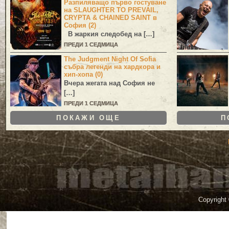
Разпиляващо първо гостуване
на SLAUGHTER TO PREVAIL,
CRYPTA & CHAINED SAINT в
София (2)
В жаркия следобед на […]
ПРЕДИ 1 СЕДМИЦА
The Judgment Night Of Sofia
събра легенди на хардкора и
хип-хопа (0)
Вчера жегата над София не
[…]
ПРЕДИ 1 СЕДМИЦА
ПОКАЖИ ОЩЕ
П
Copyright