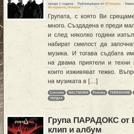
преди 1 година
Публикувано от
iDTemplar
Нами
Интервюта
,
Новини
Групата, с която Ви срещам
много. Създадена е преди мал
и след няколко години изпъл
набират смелост да започна
музика. И тогава съдбата им
на двама приятели и техни в
които изживяват тежко. Въпр
на музиката в […]
Concrete
MALTWORM
Poetsky
TERRAVORE
ПЕРДАХ
Група ПАРАДОКС от 
клип и албум