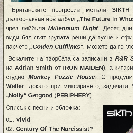
Британските прогресив метъли
SIKTH
дългоочакван нов албум
„The Future In Wh
чрез лейбъла
Millennium Night
. Десет дни
види бял свят групата реши да пусне и оф
парчето
„Golden Cufflinks“
. Можете да го гл
Вокалите на творбата са записани в
R&R S
на
Adrian Smith
от
IRON MAIDEN
), а китар
студио
Monkey Puzzle House
. С продуц
Weller
, докато при миксирането, задачата
„Nolly“ Getgood
(
PERIPHERY
).
Списък с песни и обложка:
01.
Vivid
02.
Century Of The Narcissist?