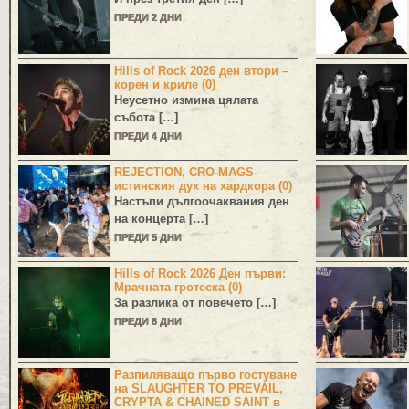
ПРЕДИ 2 ДНИ
Hills of Rock 2026 ден втори –
корен и криле (0)
Неусетно измина цялата
събота […]
ПРЕДИ 4 ДНИ
REJECTION, CRO-MAGS-
истинския дух на хардкора (0)
Настъпи дългоочаквания ден
на концерта […]
ПРЕДИ 5 ДНИ
Hills of Rock 2026 Ден първи:
Мрачната гротеска (0)
За разлика от повечето […]
ПРЕДИ 6 ДНИ
Разпиляващо първо гостуване
на SLAUGHTER TO PREVAIL,
CRYPTA & CHAINED SAINT в