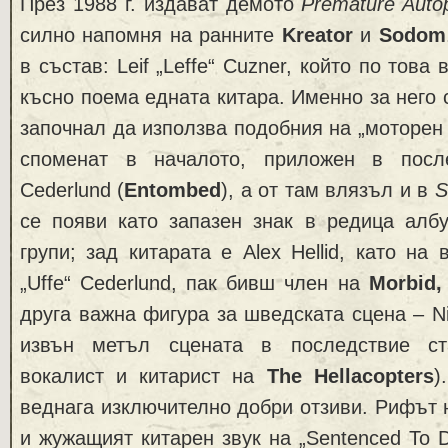
През 1988 г. издават демото
Premature Auto
силно напомня на ранните
Kreator
и
Sodom
в състав: Leif „Leffe“ Cuzner, който по това
късно поема едната китара. Именно за него 
започнал да използва подобния на „моторен 
споменат в началото, приложен в посл
Cederlund (
Entombed
), а от там влязъл и в
S
се появи като запазен знак в редица алб
групи; зад китарата е Alex Hellid, като на 
„Uffe“ Cederlund, пак бивш член на
Morbid
друга важна фигура за шведската сцена – Ni
извън метъл сцената в последствие ст
вокалист и китарист на
The Hellacopters
)
веднага изключително добри отзиви. Рифът н
и жужащият китарен звук на „Sentenced To D