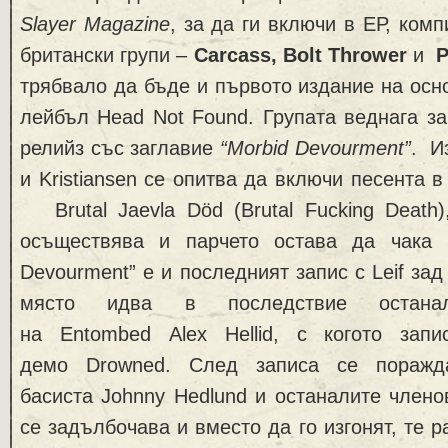
Slayer Magazine
, за да ги включи в ЕР, ком
британски групи –
Carcass, Bolt Thrower
и
P
трябвало да бъде и първото издание на осно
лейбъл Head Not Found. Групата веднага за
релийз със заглавие
“Morbid Devourment”
. И
и Kristiansen се опитва да включи песента 
Brutal Jaevla Död (Brutal Fucking Death)
осъществява и парчето остава да чака 
Devourment” е и последният запис с Leif зад
място идва в последствие остана
на Entombed Alex Hellid, с когото зап
демо Drowned. След записа се поражд
басиста Johnny Hedlund и останалите членов
се задълбочава и вместо да го изгонят, те 