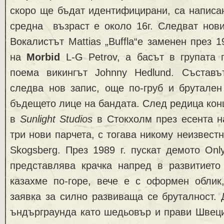
скоро ще бъдат идентифицирани, са написан
средна възраст е около 16г. Следват нови
Вокалистът Mattias „Buffla“е заменен през 1
на
Morbid
L-G Petrov, а басът в групата 
поема викингът Johnny Hedlund. Състав
следва нов запис, още по-груб и брутален
бъдещето лице на бандата. След редица ко
в
Sunlight Studios
в Стокхолм през есента на
три нови парчета, с тогава никому неизвест
Skogsberg. През 1989 г. пускат демото Onl
представлява крачка напред в развитието 
казахме по-горе, вече е с оформен облик,
заявка за силно развиваща се бруталност.
ъндърграунда като шедьовър и прави Швеци