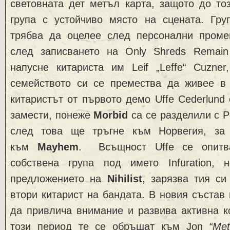
световната дет метъл карта, защото до то
група с устойчиво място на сцената. Гру
трябва да оцелее след персонални проме
след записването на Only Shreds Remai
напусне китариста им Leif „Leffe“ Cuzner
семейството си се премества да живее в
китаристът от първото демо Uffe Cederlund 
замести, понеже
Morbid
са се разделили с P
след това ще тръгне към Норвегия, за
към
Mayhem
. Всъщност Uffe се опитв
собствена група под името Infuration, 
предложението на
Nihilist
, зарязва тия си
втори китарист на бандата. В новия състав
да привлича внимание и развива активна к
този период те се обръщат към Jon
“Met