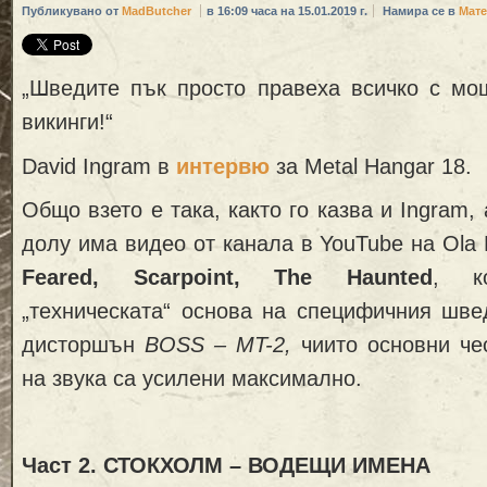
Публикувано от
MadButcher
в 16:09 часа на 15.01.2019 г.
Намира се в
Мат
„Шведите пък просто правеха всичко с мощ
викинги!“
David Ingram в
интервю
за Metal Hangar 18.
Общо взето е така, както го казва и Ingram, 
долу има видео от канала в YouTube на Ola 
Feared, Scarpoint, The Haunted
, к
„техническата“ основа на специфичния шве
дисторшън
BOSS – MT-2,
чиито основни че
на звука са усилени максимално.
Част 2. СТОКХОЛМ – ВОДЕЩИ ИМЕНА