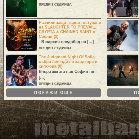
ПРЕДИ 1 СЕДМИЦА
Разпиляващо първо гостуване
на SLAUGHTER TO PREVAIL,
CRYPTA & CHAINED SAINT в
София (2)
В жаркия следобед на […]
ПРЕДИ 1 СЕДМИЦА
The Judgment Night Of Sofia
събра легенди на хардкора и
хип-хопа (0)
Вчера жегата над София не
[…]
ПРЕДИ 1 СЕДМИЦА
ПОКАЖИ ОЩЕ
П