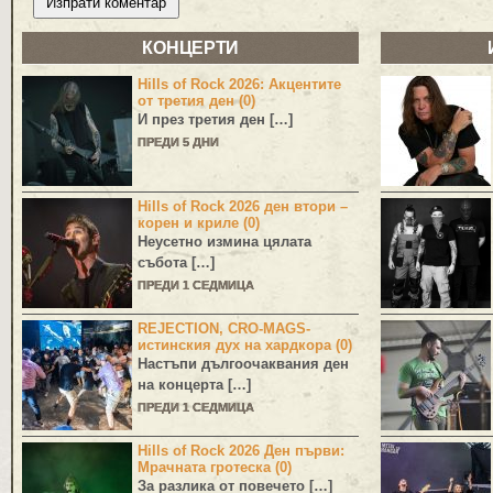
КОНЦЕРТИ
Hills of Rock 2026: Акцентите
от третия ден (0)
И през третия ден […]
ПРЕДИ 5 ДНИ
Hills of Rock 2026 ден втори –
корен и криле (0)
Неусетно измина цялата
събота […]
ПРЕДИ 1 СЕДМИЦА
REJECTION, CRO-MAGS-
истинския дух на хардкора (0)
Настъпи дългоочаквания ден
на концерта […]
ПРЕДИ 1 СЕДМИЦА
Hills of Rock 2026 Ден първи:
Мрачната гротеска (0)
За разлика от повечето […]