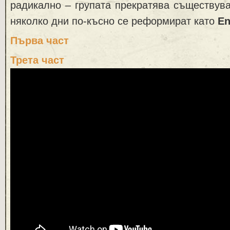
радикално – групата прекратява съществуван
няколко дни по-късно се реформират като
E
Първа част
Трета част