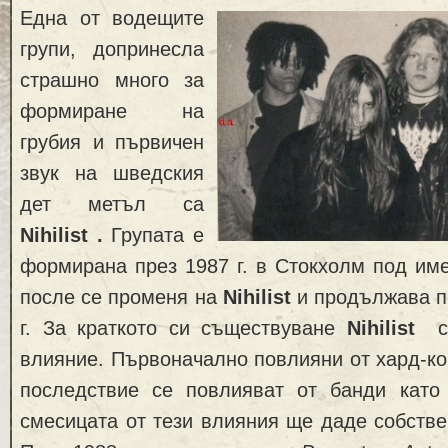
Една от водещите
групи, допринесла
страшно много за
формиране на
грубия и първичен
звук на шведския
дет метъл са
Nihilist
.
Групата е
формирана през 1987 г. в Стокхолм под им
после се променя на
Nihilist
и продължава п
г. За краткото си съществуване
Nihilist
са
влияние. Първоначално повлияни от хард-кор
последствие се повлияват от банди кат
смесицата от тези влияния ще даде собствен