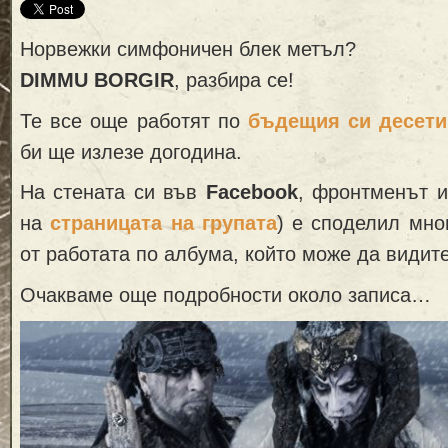
Норвежки симфоничен блек метъл?
DIMMU BORGIR
, разбира се!
Те все още работят по
бъдещия си десети
би ще излезе догодина.
На стената си във
Facebook
, фронтменът 
на
страницата на групата
) е споделил мно
от работата по албума, който може да видит
Очакваме още подробности около записа…