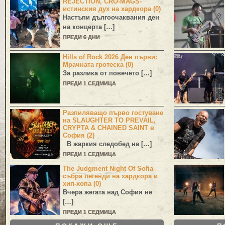
REJECTION, CRO-MAGS-
истинския дух на хардкора (0)
Настъпи дългоочаквания ден
на концерта […]
ПРЕДИ 6 ДНИ
Hills of Rock 2026 Ден първи:
Мрачната гротеска (0)
За разлика от повечето […]
ПРЕДИ 1 СЕДМИЦА
Разпиляващо първо гостуване
на SLAUGHTER TO PREVAIL,
CRYPTA & CHAINED SAINT в
София (2)
В жаркия следобед на […]
ПРЕДИ 1 СЕДМИЦА
The Judgment Night Of Sofia
събра легенди на хардкора и
хип-хопа (0)
Вчера жегата над София не
[…]
ПРЕДИ 1 СЕДМИЦА