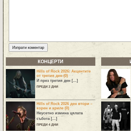
КОНЦЕРТИ
Hills of Rock 2026: Акцентите
от третия ден (0)
И през третия ден […]
ПРЕДИ 2 ДНИ
Hills of Rock 2026 ден втори –
корен и криле (0)
Неусетно измина цялата
събота […]
ПРЕДИ 4 ДНИ