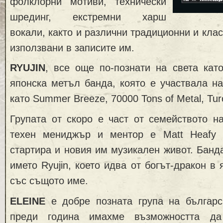
фолклорни мотиви, технически
шрединг, екстремни харш
вокали, както и различни традиционни и кла
използвани в записите им.
RYUJIN
, все още по-познати на света ка
японска метъл банда, която е участвала н
като Summer Breeze, 70000 Tons of Metal, Tur
Групата от скоро е част от семейството н
техен мениджър и ментор е Matt Heafy о
стартира и новия им музикален живот. Банд
името Ryujin, което идва от богът-дракон в
със същото име.
ELEINE
е добре позната група на българс
преди година имахме възможността д