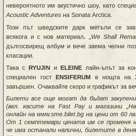
невероятното им акустично шоу, като специа
Acoustic Adventures
на Sonata Arctica.
Този път шведските дарк метъли се зав
всякога и с нов материал
.
„
We Shall Rema
дългосвирещ албум и вече заема челни поз
класации.
Така с
RYUJIN
и
ELEINE
лайн-ъпът за ко
специален гост
ENSIFERUM
в нощта на Х
завършен. Очаквайте скоро и графикът за ве
Билети все още могат да бъдат закупен
(вкл.
касите на
Fast Pay и магазини „Н
онлайн на www.sme.bilet.bg на цени от
60 лв
От 1 семптември цената им се променя на 
че има останали налични, билетите в деня