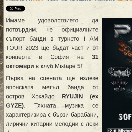
Имаме удоволствието да
потвърдим, че официалните
съпорт банди в турнето I AM
TOUR 2023 ще бъдат част и от
концерта в София на
31
октомври
в клуб Mixtape 5!
Първа на сцената ще излезе
японската метъл банда от
остров Хокайдо
RYUJIN
(
ex
GYZE)
. Тяхната музика се
характеризира с бързи барабани,
лирични китарни мелодии с леки