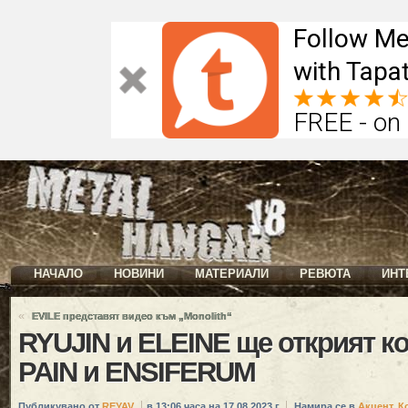
Follow Me
with Tapat
FREE - on
НАЧАЛО
НОВИНИ
МАТЕРИАЛИ
РЕВЮТА
ИНТ
«
EVILE представят видео към „Monolith“
RYUJIN и ELEINE ще открият к
PAIN и ENSIFERUM
Публикувано от
REYAV
в 13:06 часа на 17.08.2023 г.
Намира се в
Акцент
,
К