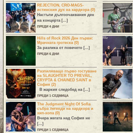
REJECTION, CRO-MAGS-
истинския дух на хардкора (0)
Настъпи дългоочаквания ден
на концерта […]
ПРЕДИ 4 ДНИ
Hills of Rock 2026 Ден първи:
Мрачната гротеска (0)
За разлика от повечето […]
ПРЕДИ 6 ДНИ
Разпиляващо първо гостуване
на SLAUGHTER TO PREVAIL,
CRYPTA & CHAINED SAINT в
София (2)
В жаркия следобед на […]
ПРЕДИ 1 СЕДМИЦА
The Judgment Night Of Sofia
събра легенди на хардкора и
хип-хопа (0)
Вчера жегата над София не
[…]
ПРЕДИ 1 СЕДМИЦА