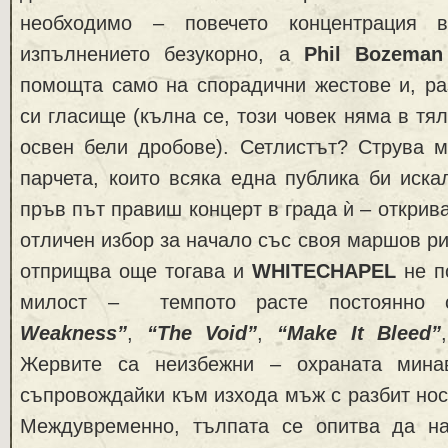
необходимо – повечето концентрация 
изпълнението безукорно, а
Phil Bozeman
помощта само на спорадични жестове и, ра
си гласище (кълна се, този човек няма в тял
освен бели дробове). Сетлистът? Струва м
парчета, които всяка една публика би искал
пръв път правиш концерт в града ѝ – откри
отличен избор за начало със своя маршов ри
отприщва още тогава и
WHITECHAPEL
не п
милост – темпото расте постоянно 
Weakness”
,
“The Void”
,
“Make It Bleed”
,
Жервите са неизбежни – охраната мина
съпровождайки към изхода мъж с разбит нос
Междувременно, тълпата се опитва да н