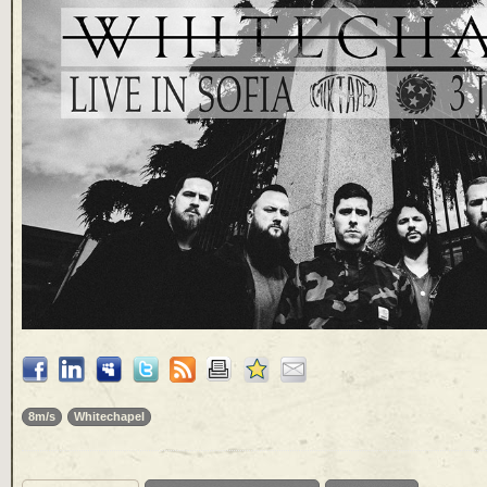
8m/s
Whitechapel