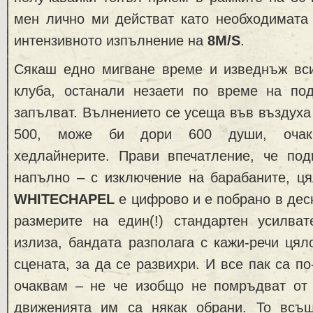
мен лично ми действат като необходимата 
интензивното изпълнение на
8M/S
.
Сякаш едно мигване време и изведнъж вси
клуба, останали незаети по време на под
запълват. Вълнението се усеща във въздуха 
500, може би дори 600 души, очак
хедлайнерите. Прави впечатление, че под
напълно – с изключение на барабаните, ця
WHITECHAPEL
е цифрово и e побрано в десн
размерите на един(!) стандартен усилвате
излиза, бандата разполага с кажи-речи цял
сцената, за да се развихри. И все пак са по
очаквам – не че изобщо не помръдват от 
движенията им са някак обрани. То всъ