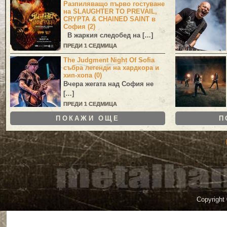
Разпиляващо първо гостуване
на SLAUGHTER TO PREVAIL,
CRYPTA & CHAINED SAINT в
София (2)
В жаркия следобед на […]
ПРЕДИ 1 СЕДМИЦА
The Judgment Night Of Sofia
събра легенди на хардкора и
хип-хопа (0)
Вчера жегата над София не
[…]
ПРЕДИ 1 СЕДМИЦА
ПОКАЖИ ОЩЕ
П
Copyright