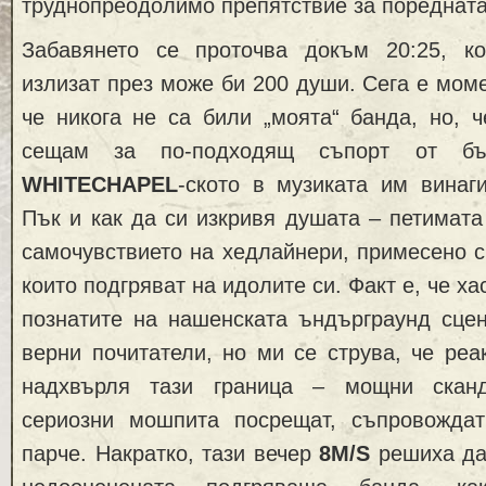
труднопреодолимо препятствие за поредната
Забавянето се проточва докъм 20:25, к
излизат през може би 200 души. Сега е моме
че никога не са били „моята“ банда, но, ч
сещам за по-подходящ съпорт от бъ
WHITECHAPEL
-ското в музиката им винаг
Пък и как да си изкривя душата – петимата 
самочувствието на хедлайнери, примесено с
които подгряват на идолите си. Факт е, че ха
познатите на нашенската ъндърграунд сцен
верни почитатели, но ми се струва, че реа
надхвърля тази граница – мощни скан
сериозни мошпита посрещат, съпровожда
парче. Накратко, тази вечер
8M/S
решиха да