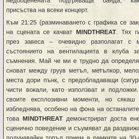
недооценената подгряваща банда, как
присъства на всеки концерт.
Към 21:25 (разминаването с графика се зак
на сцената се качват
MINDTHREAT
. Тях 
през завеса – очевидно разполагат с
състоянието на вентилацията в клуба з
съмнения. Май че ми е трудно да определя
сноват между груув метъл, метълкор, мело
места дори пънк, с предобладаващи (сигур
чисти вокали, като използват и подложки
своите експлозивни моменти, но сякаш
избледнява, особено на фона на останалите
това
MINDTHREAT
демонстрират доста ене
сценично поведение и съумяват да раздвижа
получавайки топъл прием в рамките на 30-