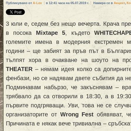
Публикувано от
A-Lex
в 12:41 часа на 05.07.2019 г.
Намира се в
Акцент
,
Ко
3 юли е, седем без нещо вечерта. Крача пр
в посока
Mixtape 5
, където
WHITECHAP
големите имена в модерния екстремен м
години – ще забият за пръв път в Българи
тълпят хора в очакване на шоуто на про
THEATER
– нямам идея колко са допирните
фенбази, но се надявам двете събития да не
Подминавам набързо, че закъснявам – вр
трябвало да са отворили в 18:30, а в 19:3
първите подгряващи. Уви, това не се случв
организаторите от
Wrong Fest
обявяват, ч
Причината е някак вече тривиална – сръбска