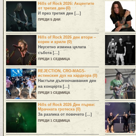
Hills of Rock 2026: Акцентите
от третия ден (0)
И през третия ден […]
ПРЕДИ 5 ДНИ
Hills of Rock 2026 ден втори –
корен и криле (0)
Неусетно измина цялата
събота […]
ПРЕДИ 1 СЕДМИЦА
REJECTION, CRO-MAGS-
истинския дух на хардкора (0)
Настъпи дългоочаквания ден
на концерта […]
ПРЕДИ 1 СЕДМИЦА
Hills of Rock 2026 Ден първи:
Мрачната гротеска (0)
За разлика от повечето […]
ПРЕДИ 1 СЕДМИЦА