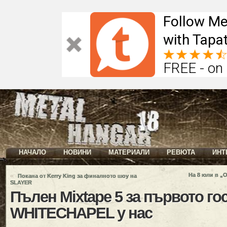
Follow Me
with Tapat
FREE - on
НАЧАЛО
НОВИНИ
МАТЕРИАЛИ
РЕВЮТА
ИНТ
«
На 8 юли в „
Покана от Kerry King за финалното шоу на
SLAYER
Пълен Mixtape 5 за първото го
WHITECHAPEL у нас