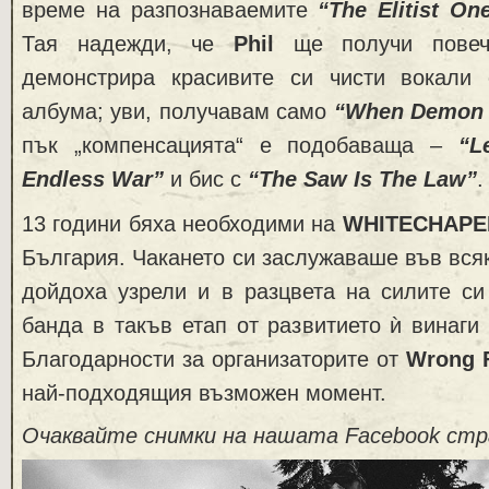
време на разпознаваемите
“The Elitist On
Тая надежди, че
Phil
ще получи повеч
демонстрира красивите си чисти вокали
албума; уви, получавам само
“When Demon D
пък „компенсацията“ е подобаваща –
“L
Endless War”
и бис с
“The Saw Is The Law”
.
13 години бяха необходими на
WHITECHAPE
България. Чакането си заслужаваше във вся
дойдоха узрели и в разцвета на силите с
банда в такъв етап от развитието ѝ винаги 
Благодарности за организаторите от
Wrong 
най-подходящия възможен момент.
Очаквайте снимки на нашата Facebook стр