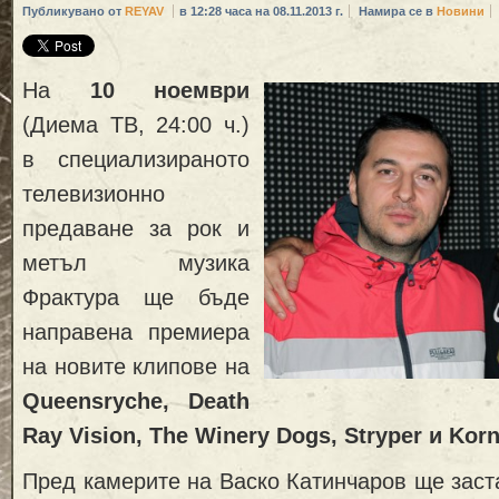
Публикувано от
REYAV
в 12:28 часа на 08.11.2013 г.
Намира се в
Новини
На
10 ноември
(Диема ТВ, 24:00 ч.)
в специализираното
телевизионно
предаване за рок и
метъл музика
Фрактура ще бъде
направена премиера
на новите клипове на
Queensryche, Death
Ray Vision, The Winery Dogs, Stryper и Kor
Пред камерите на Васко Катинчаров ще зас