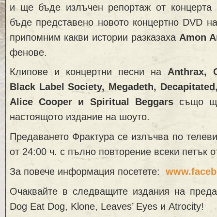
и ще бъде излъчен репортаж от концерта
бъде представено новото концертно DVD н
припомним какви истории разказаха
Amon A
фенове.
Клипове и концертни песни на
Anthrax, 
Black Label Society, Megadeth, Decapitated
Alice Cooper и Spiritual Beggars
също ще
настоящото издание на шоуто.
Предаването Фрактура се излъчва по телев
от 24:00 ч. с пълно повторение всеки петък от
За повече информация посетете:
www.faceb
Очаквайте в следващите издания на преда
Dog Eat Dog, Klone, Leaves’ Eyes и Atrocity!