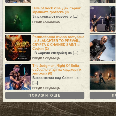
Hills of Rock 2026 Ден първи:
Мрачната гротеска (0)
За разлика от повечето […]
ПРЕДИ 1 СЕДМИЦА
Разпиляващо първо гостуване
на SLAUGHTER TO PREVAIL,
CRYPTA & CHAINED SAINT в
София (2)
В жаркия следобед на […]
ПРЕДИ 1 СЕДМИЦА
The Judgment Night Of Sofia
събра легенди на хардкора и
хип-хопа (0)
Вчера жегата над София не
[…]
ПРЕДИ 1 СЕДМИЦА
ПОКАЖИ ОЩЕ
П