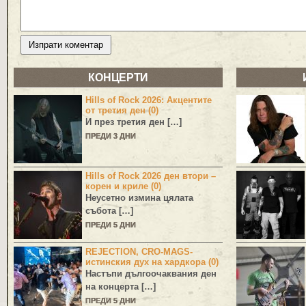
КОНЦЕРТИ
Hills of Rock 2026: Акцентите
от третия ден (0)
И през третия ден […]
ПРЕДИ 3 ДНИ
Hills of Rock 2026 ден втори –
корен и криле (0)
Неусетно измина цялата
събота […]
ПРЕДИ 5 ДНИ
REJECTION, CRO-MAGS-
истинския дух на хардкора (0)
Настъпи дългоочаквания ден
на концерта […]
ПРЕДИ 5 ДНИ