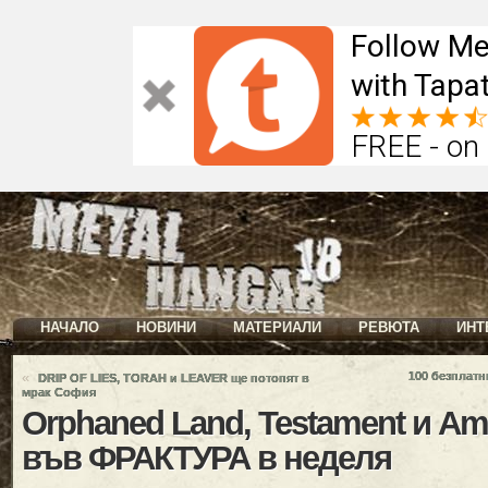
Follow Me
with Tapat
FREE - on
НАЧАЛО
НОВИНИ
МАТЕРИАЛИ
РЕВЮТА
ИНТ
«
100 безплат
DRIP OF LIES, TORAH и LEAVER ще потопят в
мрак София
Orphaned Land, Testament и A
във ФРАКТУРА в неделя