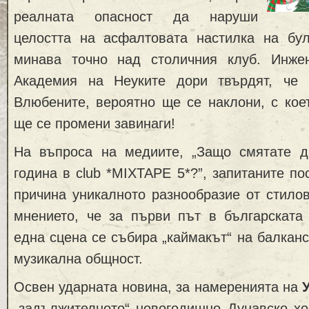
реалната опасност да наруши
целостта на асфалтовата настилка на бул
минава точно над столичния клуб. Инже
Академия на Неуките дори твърдят, че 
Влюбените, вероятно ще се наклони, с кое
ще се промени завинаги!
На въпросa на медиите, „Защо смятате 
година в club *MIXTAPE 5*?”, запитаните по
причина уникалното разнообразие от стилов
мнението, че за първи път в българската 
една сцена се събира „каймакът“ на балканс
музикална общност.
Освен ударната новина, за намеренията на
„задължителното“ новогодишно Дунавско хо