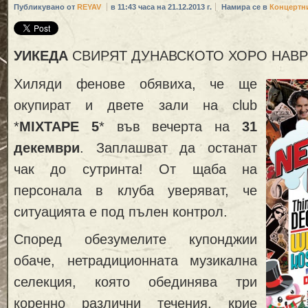
Публикувано от
REYAV
в 11:43 часа на 21.12.2013 г.
Намира се в
Концертн
УИКЕДА
СВИРЯТ ДУНАВСКОТО ХОРО НАВР
Хиляди фенове обявиха, че ще
окупират и двете зали на club
*
MIXTAPE 5
* във вечерта на
31
декември
. Заплашват да останат
чак до сутринта! От щаба на
персонала в клуба уверяват, че
ситуацията е под пълен контрол.
Според обезумелите купонджии
обаче, нетрадиционната музикална
селекция, която обединява три
коренно различни течения, крие