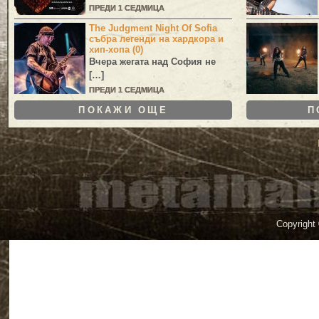
ПРЕДИ 1 СЕДМИЦА
The Judgment Night Of Sofia
събра легенди на хардкора и
хип-хопа (0)
Вчера жегата над София не
[…]
ПРЕДИ 1 СЕДМИЦА
ПОКАЖИ ОЩЕ
П
Copyright