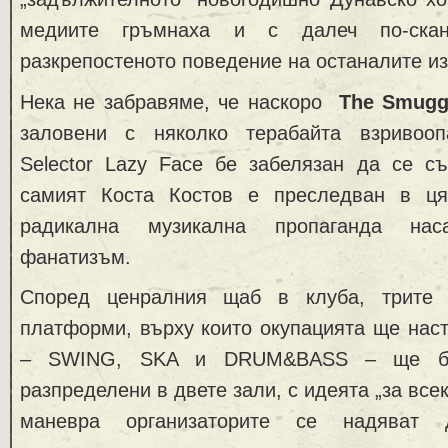
медиите гръмнаха и с далеч по-ска
разкрепостеното поведение на останалите и
Нека не забравяме, че наскоро
The Smuggl
заловени с няколко терабайта взривоопа
Selector Lazy Face бе забелязан да се съ
самият Коста Костов е преследван в ця
радикална музикална пропаганда нас
фанатизъм.
Според ценралния щаб в клуба, трите 
платформи, върху които окупацията ще нас
– SWING, SKA и DRUM&BASS – ще бъд
разпределени в двете зали, с идеята „за всек
маневра организаторите се надяват 