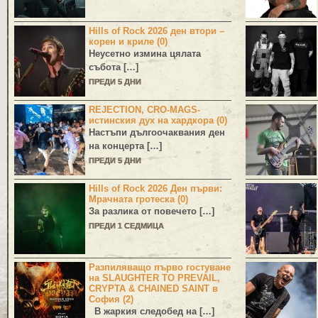
Hills of Rock 2026 ден втори –
корен и криле (0)
Неусетно измина цялата
събота […]
ПРЕДИ 5 ДНИ
REJECTION, CRO-MAGS-
истинския дух на хардкора (0)
Настъпи дългоочаквания ден
на концерта […]
ПРЕДИ 5 ДНИ
Hills of Rock 2026 Ден първи:
Мрачната гротеска (0)
За разлика от повечето […]
ПРЕДИ 1 СЕДМИЦА
Разпиляващо първо гостуване
на SLAUGHTER TO PREVAIL,
CRYPTA & CHAINED SAINT в
София (2)
В жаркия следобед на […]