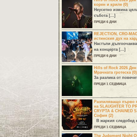
корен и криле (0)
Неусетно измина цял
събота […]
ПРЕДИ 6 ДНИ
REJECTION, CRO-MA
истинския дух на хар
Настъпи дългоочаква
на концерта […]
ПРЕДИ 6 ДНИ
Hills of Rock 2026 Де
Мрачната гротеска (0)
За разлика от повече
ПРЕДИ 1 СЕДМИЦА
Разпиляващо първо г
на SLAUGHTER TO PR
CRYPTA & CHAINED S
София (2)
В жаркия следобед н
ПРЕДИ 1 СЕДМИЦА
The Judgment Night Of