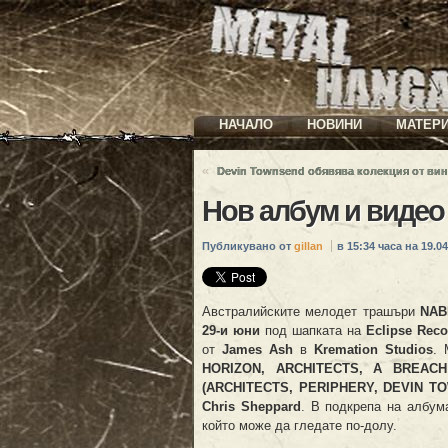
НАЧАЛО
НОВИНИ
МАТЕР
«
Devin Townsend обявява колекция от ви
Нов албум и виде
Публикувано от
gillan
в 15:34 часа на 19.04
Австралийските мелодет трашъри
NAB
29-и юни
под шапката на
Eclipse Rec
от
James Ash
в
Kremation Studios
. 
HORIZON, ARCHITECTS, A BREACH
(ARCHITECTS, PERIPHERY, DEVIN T
Chris Sheppard
. В подкрепа на албум
който може да гледате по-долу.