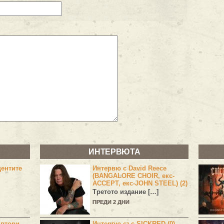
ИНТЕРВЮТА
центите
Интервю с David Reece
(BANGALORE CHOIR, екс-
ACCEPT, екс-JOHN STEEL) (2)
Третото издание […]
ПРЕДИ 2 ДНИ
 втори –
Интервю със SICKRED (0)