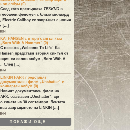
нов албум (0)
След като превърнаха
TEKKNO
в
глобален феномен с близо милиард
а,
Electric Callboy
се завръщат с новия
м […]
ДЕН
KAI HANSEN с втори сънгъл към
„Born With A Hammer“ (0)
С песента „
Welcome To Life
“
Kai
Hansen
представя втория сингъл от
ящия си солов албум „
Born With A
„. След […]
ДНИ
LINKIN PARK представят
документален филм „Unshatter“ и
концертен албум (0)
Новият документален филм на
PARK
, озаглавен
„Unshatter“
, ще
по кината на 30 септември. Лентата
ява завръщането на
LINKIN
[…]
ДНИ
ПОКАЖИ ОЩЕ