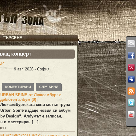
ТЪРСЕНЕ
ващ концерт
LP
9 авг. 2026 - София
КОМЕНТИРАНИ
СЛУЧАЙНИ
URBAN SPINE от Люксембург с
дебютен албум (0)
Люксембургската хеви метъл група
Urban Spine
издаде новия си албум
 by Design
“. Албумът е записан,
н и мастериран […]
ДЕН
ELECTRIC CALLBOY се завръщат с