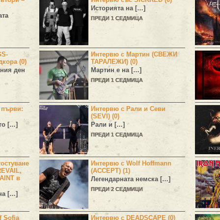
Историята на […]
ата
ПРЕДИ 1 СЕДМИЦА
GS-
Интервю с Мартин (СВЕЖИ
дкора (0)
ТАРАЛЕЖИ) (0)
ния ден
Мартин е на […]
ПРЕДИ 1 СЕДМИЦА
н първи:
Интервю с Рали и Севи
(SEVI) (0)
то […]
Рали и […]
ПРЕДИ 1 СЕДМИЦА
остуване
Интервю с Wolf Hoffmann
EVAIL,
(ACCEPT) (1)
AINT в
Легендарната немска […]
ПРЕДИ 2 СЕДМИЦИ
а […]
 Sofia
Интервю с DEADSCAPE (0)