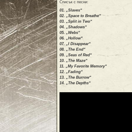
Списък с песни:
01. „Slaves“
02. „Space to Breathe“
03. „Split in Two“
04. „Shadows“
05. „Webs“
06. „Hollow“
07. „I Disappear“
08. „The End“
09. „Seas of Red“
10. „The Maze“
11. „My Favorite Memory“
12. „Fading“
13. „The Burrow“
14. „The Depths“