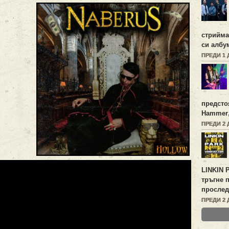
стрийм
си албу
ПРЕДИ 1 
предсто
Hammer
ПРЕДИ 2 
LINKIN 
тръгне 
прослед
ПРЕДИ 2 