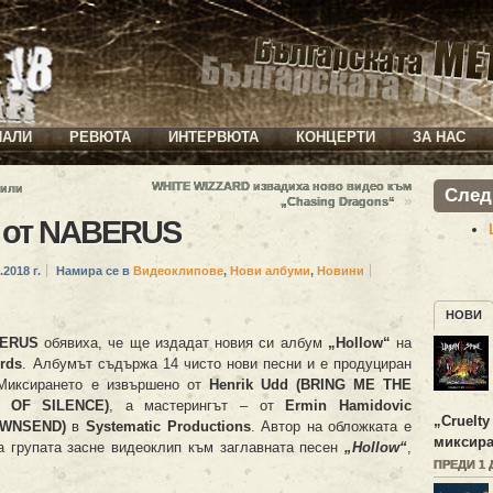
ИАЛИ
РЕВЮТА
ИНТЕРВЮТА
КОНЦЕРТИ
ЗА НАС
WHITE WIZZARD извадиха ново видео към
нили
След
»
„Chasing Dragons“
о от NABERUS
.2018 г.
Намира се в
Видеоклипове
,
Нови албуми
,
Новини
НОВИ
ERUS
обявиха, че ще издадат новия си албум
„Hollow“
на
ords
. Албумът съдържа 14 чисто нови песни и е продуциран
Миксирането е извършено от
Henrik Udd (BRING ME THE
 OF SILENCE)
, а мастерингът – от
Ermin Hamidovic
„
Cruelty
OWNSEND)
в
Systematic Productions
. Автор на обложката е
миксира
а групата засне видеоклип към заглавната песен
„Hollow“
,
ПРЕДИ 1 