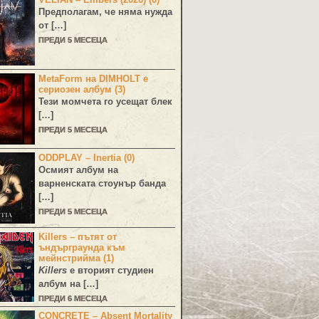
Предполагам, че няма нужда
от […]
ПРЕДИ 5 МЕСЕЦА
MetaForm на DIMHOLT е
сериозен албум (3)
Тези момчета го усещат блек
[…]
ПРЕДИ 5 МЕСЕЦА
ODDPLAY – Inertia (0)
Осмият албум на
варненската стоунър банда
[…]
ПРЕДИ 5 МЕСЕЦА
Killers – пътят от
ъндърграунда към
мейнстрийма (1)
Killers
е вторият студиен
албум на […]
ПРЕДИ 6 МЕСЕЦА
CONCRETE – Absent Mortality