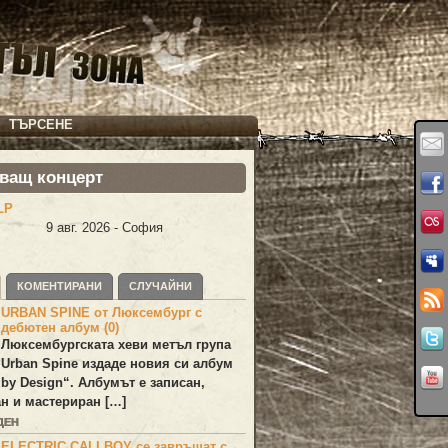
ТЪРСЕНЕ
ващ концерт
LP
9 авг. 2026 - София
КОМЕНТИРАНИ
СЛУЧАЙНИ
URBAN SPINE от Люксембург с
дебютен албум (0)
Люксембургската хеви метъл група
Urban Spine
издаде новия си албум
 by Design
“. Албумът е записан,
н и мастериран […]
ДЕН
ELECTRIC CALLBOY се завръщат с