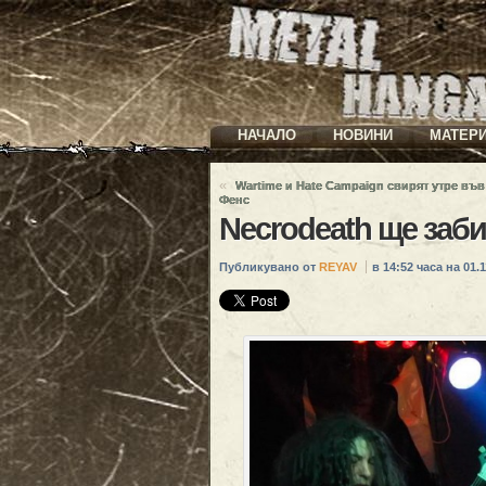
НАЧАЛО
НОВИНИ
МАТЕР
«
Wartime и Hate Campaign свирят утре във
Фенс
Necrodeath ще заби
Публикувано от
REYAV
в 14:52 часа на 01.1