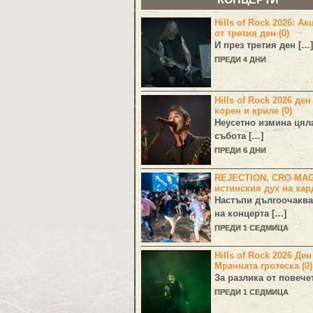
Hills of Rock 2026: Ак
от третия ден (0)
И през третия ден […]
ПРЕДИ 4 ДНИ
Hills of Rock 2026 ден
корен и криле (0)
Неусетно измина цял
събота […]
ПРЕДИ 6 ДНИ
REJECTION, CRO-MA
истинския дух на хар
Настъпи дългоочаква
на концерта […]
ПРЕДИ 1 СЕДМИЦА
Hills of Rock 2026 Де
Мрачната гротеска (0)
За разлика от повече
ПРЕДИ 1 СЕДМИЦА