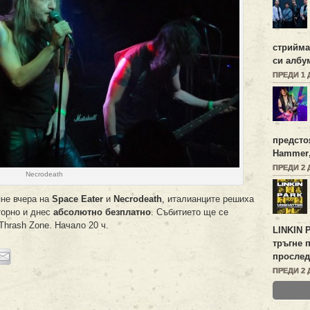
стрийм
си албу
ПРЕДИ 1 
предсто
Hammer
ПРЕДИ 2 
Necrodeath
не вчера на
Space Eater
и
Necrodeath
, италианците решиха
торно и днес
абсолютно безплатно
. Събитието ще се
Thrash Zone. Начало 20 ч.
LINKIN 
тръгне 
прослед
ПРЕДИ 2 