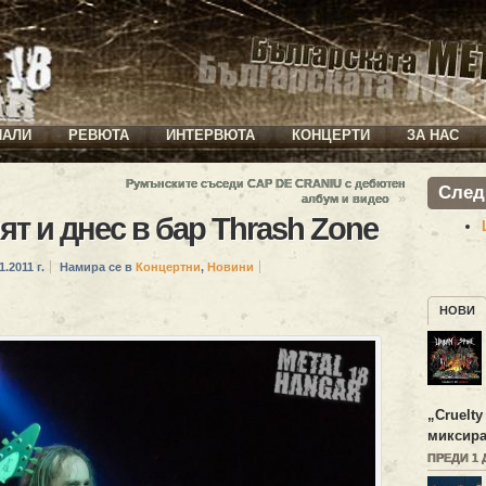
ИАЛИ
РЕВЮТА
ИНТЕРВЮТА
КОНЦЕРТИ
ЗА НАС
Румънските съседи CAP DE CRANIU с дебютен
След
»
албум и видео
ят и днес в бар Thrash Zone
1.2011 г.
Намира се в
Концертни
,
Новини
НОВИ
„
Cruelty
миксира
ПРЕДИ 1 