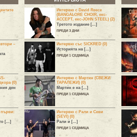
центите
Интервю с David Reece
(BANGALORE CHOIR, екс-
ACCEPT, екс-JOHN STEEL) (2)
Третото издание […]
ПРЕДИ 3 ДНИ
 втори –
Интервю със SICKRED (0)
Историята на […]
ата
ПРЕДИ 1 СЕДМИЦА
GS-
Интервю с Мартин (СВЕЖИ
дкора (0)
ТАРАЛЕЖИ) (0)
ния ден
Мартин е на […]
ПРЕДИ 1 СЕДМИЦА
н първи:
Интервю с Рали и Севи
(SEVI) (0)
то […]
Рали и […]
ПРЕДИ 1 СЕДМИЦА