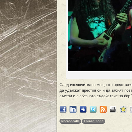
След изключително мощното представя
да удължат престоя си и да забият пов
състои с любезното съдействие на бар 
Necrodeath
Thrash Zone