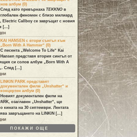
нов албум (0)
След като превърнаха
TEKKNO
в
глобален феномен с близо милиард
а,
Electric Callboy
се завръщат с новия
м […]
ДЕН
KAI HANSEN с втори сънгъл към
„Born With A Hammer“ (0)
С песента „
Welcome To Life
“
Kai
Hansen
представя втория сингъл от
ящия си солов албум „
Born With A
„. След […]
ДНИ
LINKIN PARK представят
документален филм „Unshatter“ и
концертен албум (0)
Новият документален филм на
PARK
, озаглавен
„Unshatter“
, ще
по кината на 30 септември. Лентата
ява завръщането на
LINKIN
[…]
ДНИ
ПОКАЖИ ОЩЕ