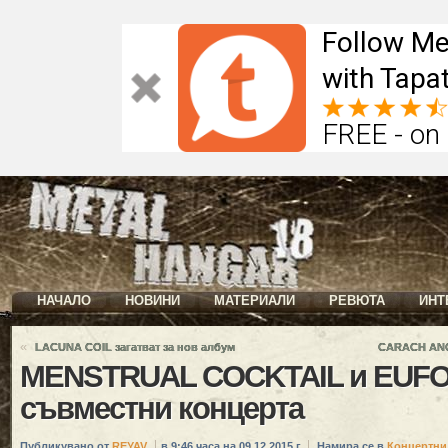
Follow Me
with Tapat
FREE - on
НАЧАЛО
НОВИНИ
МАТЕРИАЛИ
РЕВЮТА
ИНТ
«
LACUNA COIL загатват за нов албум
CARACH ANGRE
MENSTRUAL COCKTAIL и EUFOB
съвместни концерта
Публикувано от
REYAV
в 9:46 часа на 09.12.2015 г.
Намира се в
Концертни