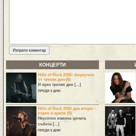
КОНЦЕРТИ
Hills of Rock 2026: Акцентите
от третия ден (0)
И през третия ден […]
ПРЕДИ 3 ДНИ
Hills of Rock 2026 ден втори –
корен и криле (0)
Неусетно измина цялата
събота […]
ПРЕДИ 5 ДНИ