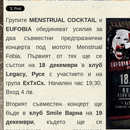
Групите
MENSTRUAL COCKTAIL
и
EUFOBIA
обединяват усилия за
два съвместни предпразнични
концерта под мотото Menstrual
Fobia. Първият от тях ще се
състои на
18 декември
в
клуб
Legacy, Русе
с участието и на
група
ExTxCx.
Начален час 19:30.
Вход 4 лв.
Вторият съвместен концерт ще
бъде в
клуб Smile Варна
на
19
декември
, където ще се