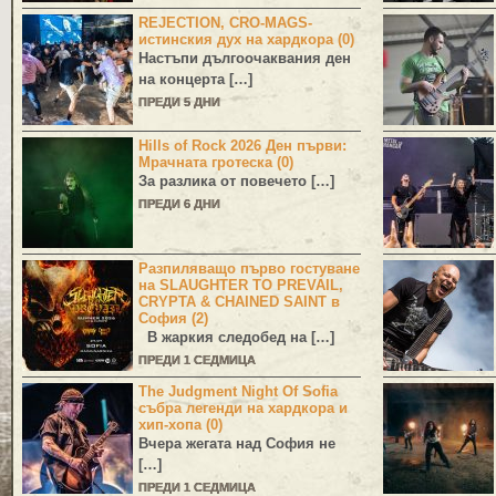
REJECTION, CRO-MAGS-
истинския дух на хардкора (0)
Настъпи дългоочаквания ден
на концерта […]
ПРЕДИ 5 ДНИ
Hills of Rock 2026 Ден първи:
Мрачната гротеска (0)
За разлика от повечето […]
ПРЕДИ 6 ДНИ
Разпиляващо първо гостуване
на SLAUGHTER TO PREVAIL,
CRYPTA & CHAINED SAINT в
София (2)
В жаркия следобед на […]
ПРЕДИ 1 СЕДМИЦА
The Judgment Night Of Sofia
събра легенди на хардкора и
хип-хопа (0)
Вчера жегата над София не
[…]
ПРЕДИ 1 СЕДМИЦА