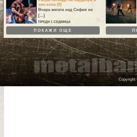
хип-хопа (0)
Вчера жегата над София не
[…]
ПРЕДИ 1 СЕДМИЦА
ПОКАЖИ ОЩЕ
П
Copyright