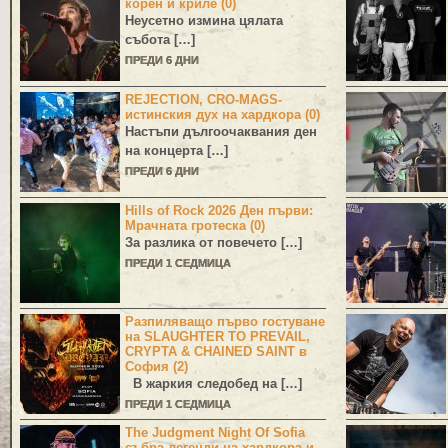
корен и криле (0)
Неусетно измина цялата
събота […]
ПРЕДИ 6 ДНИ
REJECTION, CRO-MAGS-
истинския дух на хардкора (0)
Настъпи дългоочаквания ден
на концерта […]
ПРЕДИ 6 ДНИ
Hills of Rock 2026 Ден първи:
Мрачната гротеска (0)
За разлика от повечето […]
ПРЕДИ 1 СЕДМИЦА
Разпиляващо първо гостуване
на SLAUGHTER TO PREVAIL,
CRYPTA & CHAINED SAINT в
София (2)
В жаркия следобед на […]
ПРЕДИ 1 СЕДМИЦА
The Judgment Night Of Sofia
събра легенди на хардкора и