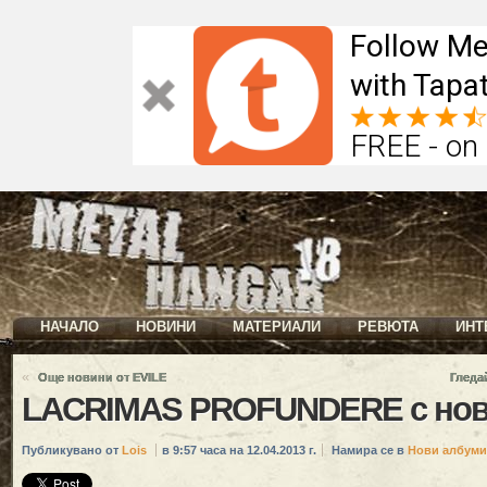
Follow Me
with Tapat
FREE - on
НАЧАЛО
НОВИНИ
МАТЕРИАЛИ
РЕВЮТА
ИНТ
«
Още новини от EVILE
Гледа
LACRIMAS PROFUNDERE с нов
Публикувано от
Lois
в 9:57 часа на 12.04.2013 г.
Намира се в
Нови албуми