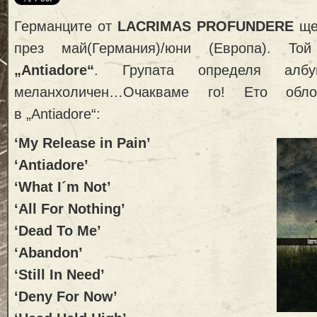
Германците от
LACRIMAS PROFUNDERE
ще
през май(Германия)/юни (Европа). Т
„Antiadore“
. Групата определя алб
меланхоличен…Очакваме го! Ето обл
в „Antiadore“:
‘My Release in Pain’
‘Antiadore’
‘What I´m Not’
‘All For Nothing’
‘Dead To Me’
‘Abandon’
‘Still In Need’
‘Deny For Now’