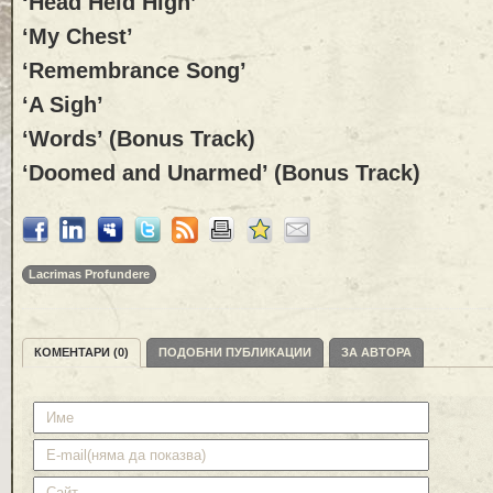
‘Head Held High’
‘My Chest’
‘Remembrance Song’
‘A Sigh’
‘Words’ (Bonus Track)
‘Doomed and Unarmed’ (Bonus Track)
Lacrimas Profundere
КОМЕНТАРИ (0)
ПОДОБНИ ПУБЛИКАЦИИ
ЗА АВТОРА