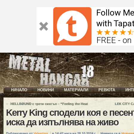
Follow Me
with Tapat
FREE - on
НАЧАЛО
НОВИНИ
МАТЕРИАЛИ
РЕВЮТА
ИНТ
«
HELLBØUND с трети сингъл – “Feeling the Heat
LEK CITY CA
Kerry King сподели коя е песен
иска да изпълнява на живо
Публикувано от
Valentina
в 14:42 часа на 28.10.2024 г.
Намира се в
Новин