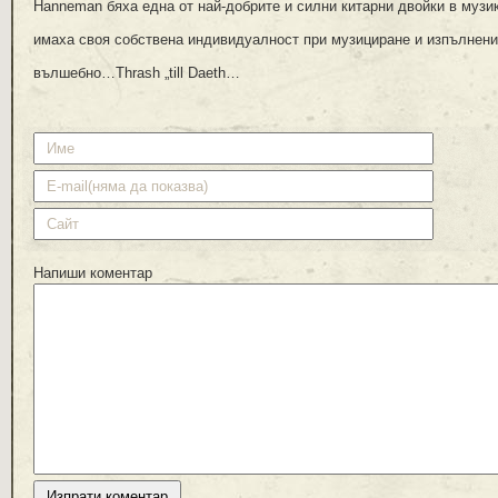
Hanneman бяха една от най-добрите и силни китарни двойки в музи
имаха своя собствена индивидуалност при музициране и изпълнени
вълшебно…Thrash „till Daeth…
Напиши коментар