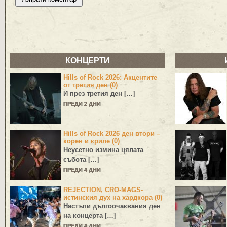
КОНЦЕРТИ
Hills of Rock 2026: Акцентите
от третия ден (0)
И през третия ден […]
ПРЕДИ 2 ДНИ
Hills of Rock 2026 ден втори –
корен и криле (0)
Неусетно измина цялата
събота […]
ПРЕДИ 4 ДНИ
REJECTION, CRO-MAGS-
истинския дух на хардкора (0)
Настъпи дългоочаквания ден
на концерта […]
ПРЕДИ 4 ДНИ