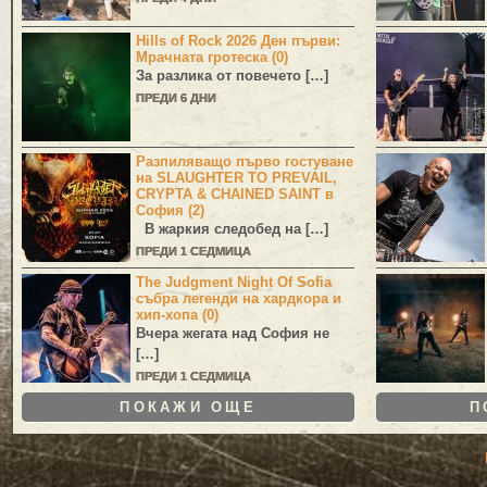
Hills of Rock 2026 Ден първи:
Мрачната гротеска (0)
За разлика от повечето […]
ПРЕДИ 6 ДНИ
Разпиляващо първо гостуване
на SLAUGHTER TO PREVAIL,
CRYPTA & CHAINED SAINT в
София (2)
В жаркия следобед на […]
ПРЕДИ 1 СЕДМИЦА
The Judgment Night Of Sofia
събра легенди на хардкора и
хип-хопа (0)
Вчера жегата над София не
[…]
ПРЕДИ 1 СЕДМИЦА
ПОКАЖИ ОЩЕ
П