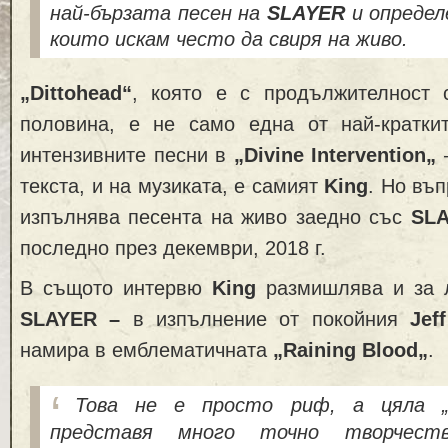
най-бързата песен
на
SLAYER
и
опреде
които искам
често
да свиря на живо.
„
Dittohead“
, която
е с
продълж
ителност
с
половина, е
не само
една от най-кратк
интензивни
те
песни в
„
Divine Intervention
„
–
текста,
и на музиката,
е самият
King
. Но
в
ъп
изпълнява песента на живо заедно със
SL
последно
през декември, 2018 г.
В същ
ото интервю
King
размишлява и за 
SLAYER –
в изпълнение
от покойния
Jef
намира в
емблематич
ната
„
Raining Blood
„
.
Това не е
просто
риф
,
а цяла
представя много точно творчест