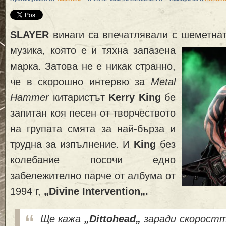
SLAYER
винаги са
впечатлявали
с шеметна
музика, която е и тяхна запазена
марка. Затова не е никак странно,
че в скорошно интервю за
Metal
Hammer
китаристът
Kerry King
бе
запитан
коя песен
от творчеството
на групата смята
за най-бърза и
трудна за изпълнение. И
King
без
колебание посочи
едно
забележително парче от албума от
1994 г,
„
Divine Intervention
„.
Ще к
ажа
„
Dittohead
„
заради
скоростт