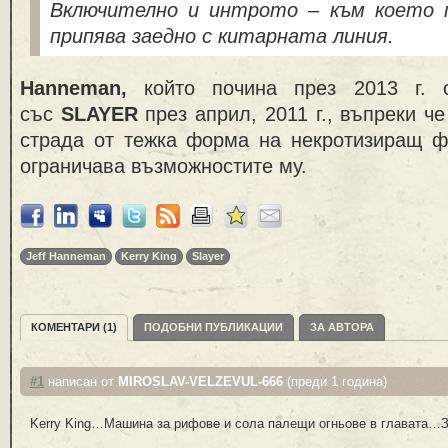
Включително
и интрото
– към което п
припява
заедно
с
китарна
та
линия
.
Hanneman,
който почина
през
2013 г.
със
SLAYER
през април
,
2011 г., въпреки ч
страда от тежка форма
на некротизиращ ф
ограничава възможностите му.
Jeff Hanneman
Kerry King
Slayer
КОМЕНТАРИ (1)
ПОДОБНИ ПУБЛИКАЦИИ
ЗА АВТОРА
#1
написан от
MIROSLAV-VELZEVUL-666
(преди 1 година)
Kerry King…Машина за рифове и сола палещи огньове в главата…З