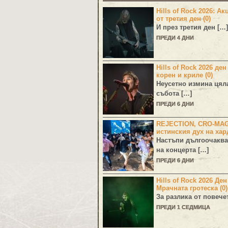
Hills of Rock 2026: Ак
от третия ден (0)
И през третия ден […]
ПРЕДИ 4 ДНИ
Hills of Rock 2026 ден
корен и криле (0)
Неусетно измина цял
събота […]
ПРЕДИ 6 ДНИ
REJECTION, CRO-MA
истинския дух на хар
Настъпи дългоочаква
на концерта […]
ПРЕДИ 6 ДНИ
Hills of Rock 2026 Де
Мрачната гротеска (0)
За разлика от повече
ПРЕДИ 1 СЕДМИЦА