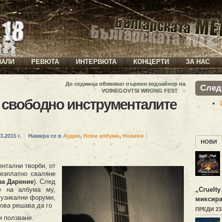
ИАЛИ
РЕВЮТА
ИНТЕРВЮТА
КОНЦЕРТИ
ЗА НАС
До седмица обявяват първия хедлайнер на
След
»
VOINEGOVTSI WRONG FEST
 свободно инструменталите
3.2015 г.
Намира се в
Аудио
,
Нови албуми
,
Новини
НОВИ
ентални творби, от
езплатно сваляне
за Дарение
). След
е на албума му,
„
Cruelty
музикални форуми,
миксира
това решава да го
ПРЕДИ 2
и ползване.