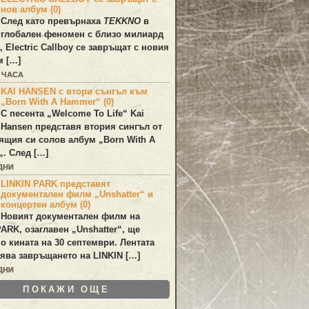
нов албум (0)
След като превърнаха
TEKKNO
в
глобален феномен с близо милиард
а,
Electric Callboy
се завръщат с новия
м […]
3 ЧАСА
KAI HANSEN с втори сънгъл към
„Born With A Hammer“ (0)
С песента „
Welcome To Life
“
Kai
Hansen
представя втория сингъл от
ящия си солов албум „
Born With A
„. След […]
ДНИ
LINKIN PARK представят
документален филм „Unshatter“ и
концертен албум (0)
Новият документален филм на
PARK
, озаглавен
„Unshatter“
, ще
по кината на 30 септември. Лентата
ява завръщането на
LINKIN
[…]
ДНИ
ПОКАЖИ ОЩЕ