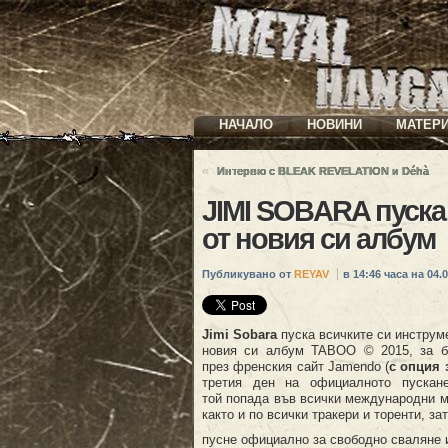
НАЧАЛО
НОВИНИ
МАТЕР
«
Интервю с BLEAK REVELATION и Déhà
JIMI SOBARA пуска
от новия си албум
Публикувано от
REYAV
в 14:46 часа на 04.0
Jimi Sobara
пуска всичките си инструм
новия си албум TABOO © 2015, за б
през френския сайт Jamendo (
с опция 
третия ден на официалното пускан
той попада във всички международни 
както и по всички тракери и торенти, за
пусне официално за свободно сваляне 