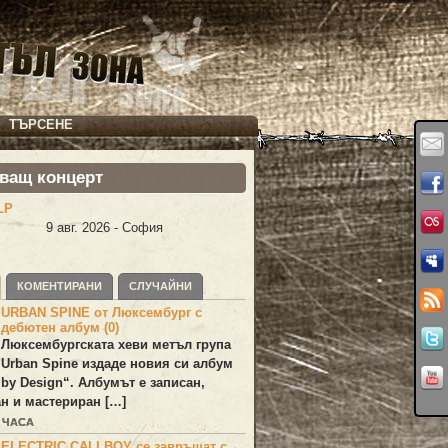
ТЪРСЕНЕ
ващ концерт
LP
9 авг. 2026 - София
КОМЕНТИРАНИ
СЛУЧАЙНИ
URBAN SPINE от Люксембург с
дебютен албум (0)
Люксембургската хеви метъл група
Urban Spine
издаде новия си албум
 by Design
“. Албумът е записан,
н и мастериран […]
3 ЧАСА
ELECTRIC CALLBOY се завръщат с