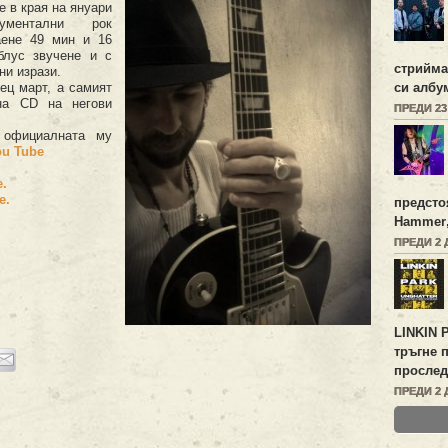
 в края на януари
рументални рок
аене 49 мин и 16
блус звучене и с
стрийм
ни изрази.
си албу
ец март, а самият
а CD на негови
ПРЕДИ 2
 официалната му
ou Tube
е.
е.
предсто
Hammer
ПРЕДИ 2 
LINKIN 
тръгне 
прослед
ПРЕДИ 2 