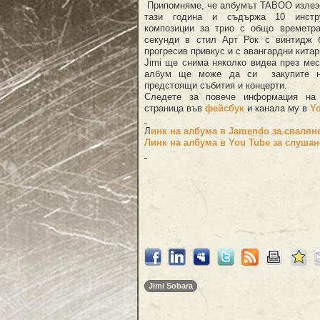
Припомняме, че албумът TABOO излезе
тази година и съдържа 10 инст
композиции за трио с общо времетр
секунди в стил Арт Рок с винтидж 
прогресив привкус и с авангардни китар
Jimi ще снима няколко видеа през мес
албум ще може да си закупите н
предстоящи събития и концерти.
Следете за повече информация на
страница във
фейсбук
и канала му в
Y
Л
инк на албума в Jamendo за свалян
Линк на албума в You Tube за слушан
Jimi Sobara