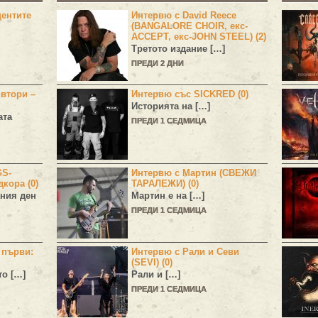
центите
Интервю с David Reece
(BANGALORE CHOIR, екс-
ACCEPT, екс-JOHN STEEL) (2)
Третото издание […]
ПРЕДИ 2 ДНИ
 втори –
Интервю със SICKRED (0)
Историята на […]
ата
ПРЕДИ 1 СЕДМИЦА
GS-
Интервю с Мартин (СВЕЖИ
дкора (0)
ТАРАЛЕЖИ) (0)
ния ден
Мартин е на […]
ПРЕДИ 1 СЕДМИЦА
н първи:
Интервю с Рали и Севи
(SEVI) (0)
то […]
Рали и […]
ПРЕДИ 1 СЕДМИЦА