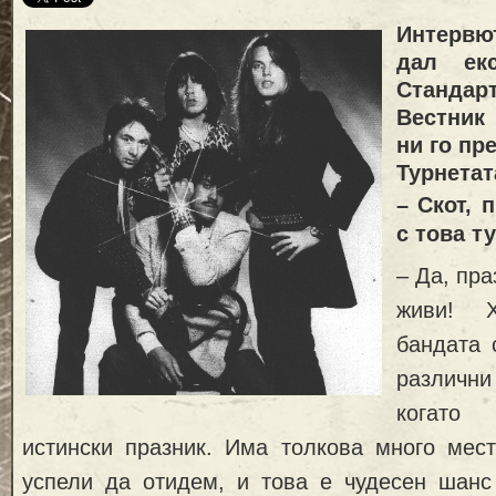
Интервю
дал екс
Станд
Вестник
ни го пр
Турнетат
– Скот, 
с това т
– Да, пр
живи! Х
бандата 
различни
когато
истински празник. Има толкова много мест
успели да отидем, и това е чудесен шанс