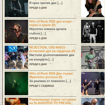
И през третия ден […]
ПРЕДИ 3 ДНИ
Hills of Rock 2026 ден втори –
корен и криле (0)
Неусетно измина цялата
събота […]
ПРЕДИ 5 ДНИ
REJECTION, CRO-MAGS-
истинския дух на хардкора (0)
Настъпи дългоочаквания ден
на концерта […]
ПРЕДИ 5 ДНИ
Hills of Rock 2026 Ден първи:
Мрачната гротеска (0)
За разлика от повечето […]
ПРЕДИ 1 СЕДМИЦА
Разпиляващо първо гостуване
на SLAUGHTER TO PREVAIL,