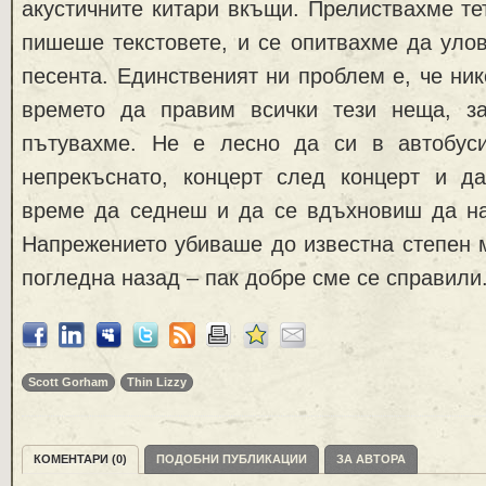
акустичните китари вкъщи. Прелиствахме тет
пишеше текстовете, и се опитвахме да уло
песента. Единственият ни проблем е, че ник
времето да правим всички тези неща, з
пътувахме. Не е лесно да си в автобус
непрекъснато, концерт след концерт и 
време да седнеш и да се вдъхновиш да н
Напрежението убиваше до известна степен му
погледна назад – пак добре сме се справили
Scott Gorham
Thin Lizzy
КОМЕНТАРИ (0)
ПОДОБНИ ПУБЛИКАЦИИ
ЗА АВТОРА