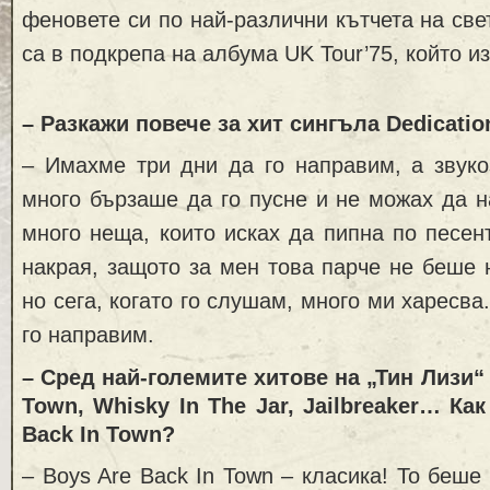
феновете си по най-различни кътчета на све
са в подкрепа на албума UK Tour’75, който и
– Разкажи повече за хит сингъла Dedicatio
– Имахме три дни да го направим, а звуко
много бързаше да го пусне и не можах да 
много неща, които исках да пипна по песен
накрая, защото за мен това парче не беше
но сега, когато го слушам, много ми харесв
го направим.
– Сред най-големите хитове на „Тин Лизи“ 
Town, Whisky In The Jar, Jailbreaker… Ка
Back In Town?
– Boys Are Back In Town – класика! То беше