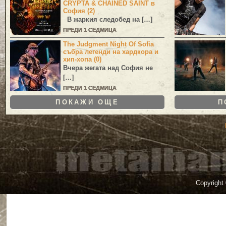
CRYPTA & CHAINED SAINT в
София (2)
В жаркия следобед на […]
ПРЕДИ 1 СЕДМИЦА
The Judgment Night Of Sofia
събра легенди на хардкора и
хип-хопа (0)
Вчера жегата над София не
[…]
ПРЕДИ 1 СЕДМИЦА
ПОКАЖИ ОЩЕ
П
Copyright