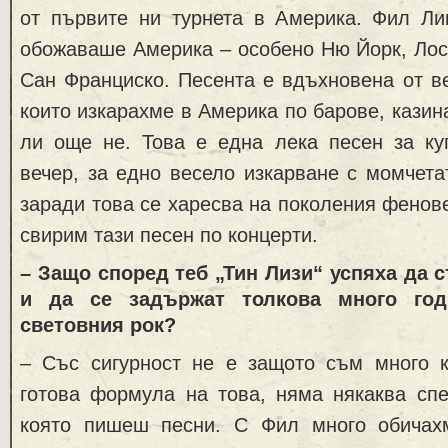
от първите ни турнета в Америка. Фил Лин
обожаваше Америка – особено Ню Йорк, Лос
Сан Франциско. Песента е вдъхновена от в
които изкарахме в Америка по барове, казин
ли още не. Това е една лека песен за ку
вечер, за едно весело изкарване с момчет
заради това се харесва на поколения фенове
свирим тази песен по концерти.
– Защо според теб „Тин Лизи“ успяха да с
и да се задържат толкова много го
световния рок?
– Със сигурност не е защото съм много к
готова формула на това, няма някаква спе
която пишеш песни. С Фил много обичах