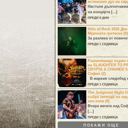
истинския дух на хар
Настъпи дългоочаква
на концерта […]
ПРЕДИ 6 ДНИ
Hills of Rock 2026 Де
Мрачната гротеска (0)
За разлика от повече
ПРЕДИ 1 СЕДМИЦА
Разпиляващо първо г
на SLAUGHTER TO PR
CRYPTA & CHAINED S
София (2)
В жаркия следобед н
ПРЕДИ 1 СЕДМИЦА
The Judgment Night Of
събра легенди на хар
хип-хопа (0)
Вчера жегата над Со
[…]
ПРЕДИ 1 СЕДМИЦА
ПОКАЖИ ОЩЕ