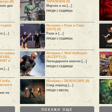
дкора (0)
ТАРАЛЕЖИ) (0)
ния ден
Мартин е на […]
ПРЕДИ 1 СЕДМИЦА
н първи:
Интервю с Рали и Севи
(SEVI) (0)
то […]
Рали и […]
ПРЕДИ 1 СЕДМИЦА
остуване
Интервю с Wolf Hoffmann
EVAIL,
(ACCEPT) (1)
AINT в
Легендарната немска […]
ПРЕДИ 2 СЕДМИЦИ
а […]
 Sofia
Интервю с DEADSCAPE (0)
дкора и
След период […]
ПРЕДИ 1 МЕСЕЦ
фия не
ПОКАЖИ ОЩЕ