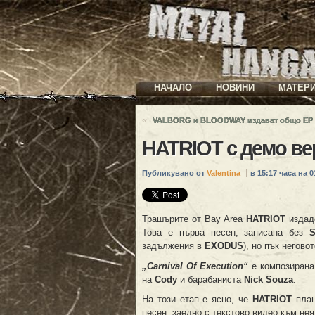
НАЧАЛО
НОВИНИ
МАТЕР
«
VALBORG и BLOODWAY издават общо EP
HATRIOT с демо ве
Публикувано от
Valentina
в 15:17 часа на 01
Трашърите от Bay Area
HATRIOT
издад
Това е първа песен, записана без
S
задължения в
EXODUS
), но пък негово
„Carnival Of Execution“
е композирана
на
Cody
и барабаниста
Nick Souza
.
На този етап е ясно, че
HATRIOT
план
песен, заедно с текстово видео към не