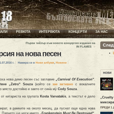
ИАЛИ
РЕВЮТА
ИНТЕРВЮТА
КОНЦЕРТИ
ЗА НАС
Първи тийзър към новото концертно издание на
След
»
IN FLAMES
рсия на нова песен
.07.2016 г.
Намира се в
Нови албуми
,
Новини
НОВИ
оха нова демо песен със заглавие
„Carnival Of Execution“
.
teve „Zetro“ Souza
(който се
зае активно
с вокалните
то място достойно е заето от сина му
Cody Souza
.
 от китариста на групата
Kosta Varvatakis
, а текстът е дело
„
Cruelty
миксира
ПРЕДИ 1 
ират, в рамките на около месец, да пуснат още една нова
я. Парчето ще носи името
„Frankenstein Must Be Destroyed“
.