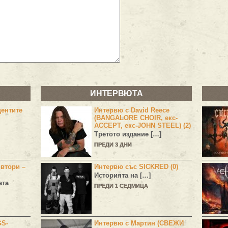
ИНТЕРВЮТА
центите
Интервю с David Reece
(BANGALORE CHOIR, екс-
ACCEPT, екс-JOHN STEEL) (2)
Третото издание […]
ПРЕДИ 3 ДНИ
 втори –
Интервю със SICKRED (0)
Историята на […]
ата
ПРЕДИ 1 СЕДМИЦА
GS-
Интервю с Мартин (СВЕЖИ