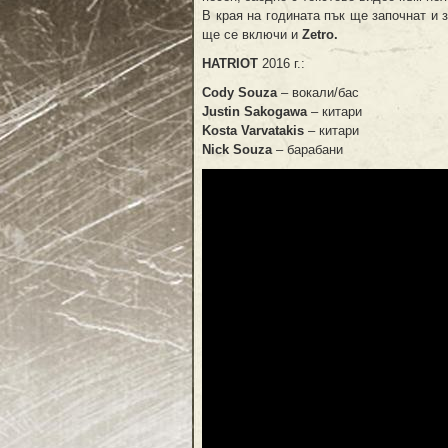
В края на годината пък ще започнат и 
ще се включи и
Zetro.
HATRIOT
2016 г.:
Cody Souza
– вокали/бас
Justin Sakogawa
– китари
Kosta Varvatakis
– китари
Nick Souza
– барабани