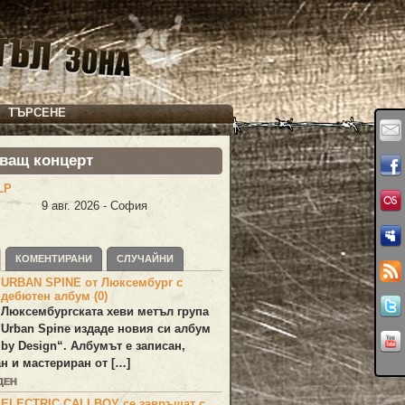
ТЪРСЕНЕ
ващ концерт
LP
9 авг. 2026 - София
КОМЕНТИРАНИ
СЛУЧАЙНИ
URBAN SPINE от Люксембург с
дебютен албум (0)
Люксембургската хеви метъл група
Urban Spine
издаде новия си албум
 by Design
“. Албумът е записан,
н и мастериран от […]
ДЕН
ELECTRIC CALLBOY се завръщат с