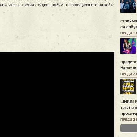
записите на третия студиен албум, в продуцирането на който
стрийм
си алб
ПРЕДИ 1 
предсто
Hammer
ПРЕДИ 2 
LINKIN 
тръгне 
прослед
ПРЕДИ 2 