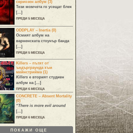
сериозен албум (3)
Тези момчета го усещат блек
[…]
ПРЕДИ 5 МЕСЕЦА
ODDPLAY – Inertia (0)
Осмият албум на
варненската стоунър банда
[…]
ПРЕДИ 5 МЕСЕЦА
Killers – пътят от
ъндърграунда към
мейнстрийма (1)
Killers
е вторият студиен
албум на […]
ПРЕДИ 6 МЕСЕЦА
CONCRETE – Absent Mortality
(0)
“There is more evil around
[…]
ПРЕДИ 6 МЕСЕЦА
ПОКАЖИ ОЩЕ