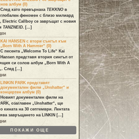
нов албум (0)
След като превърнаха
TEKKNO
в
глобален феномен с близо милиард
а,
Electric Callboy
се завръщат с новия
ум
TANZNEID
. […]
ДЕН
KAI HANSEN с втори сънгъл към
„Born With A Hammer“ (0)
С песента „
Welcome To Life
“
Kai
Hansen
представя втория сингъл от
ящия си солов албум „
Born With A
„. След […]
ДНИ
LINKIN PARK представят
документален филм „Unshatter“ и
концертен албум (0)
Новият документален филм на
PARK
, озаглавен
„Unshatter“
, ще
по кината на 30 септември. Лентата
ява завръщането на
LINKIN
[…]
ДНИ
ПОКАЖИ ОЩЕ