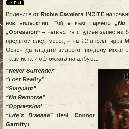
Водените от
Richie Cavalera
INCITE
направих
нов видеоклип. Той е към парчето
„No 
„Opression“
– четвъртия студиен запис на б
предстои след месец – на 22 април, чрез
M
Освен да гледате видеото, по-долу можете
траклиста и обложката на албума.
“Never Surrender”
“Lost Reality”
“Stagnant”
“No Remorse”
“Oppression”
“Life’s Disease”
(feat.
Connor
Garritty
)