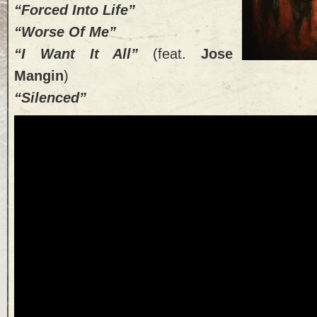
“Forced Into Life”
“Worse Of Me”
“I Want It All”
(feat.
Jose
Mangin
)
“Silenced”