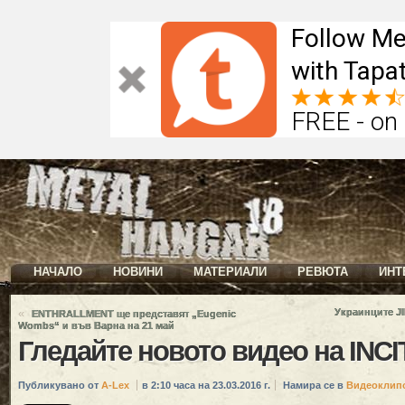
Follow Me
with Tapat
FREE - on
НАЧАЛО
НОВИНИ
МАТЕРИАЛИ
РЕВЮТА
ИНТ
«
Украинците J
ENTHRALLMENT ще представят „Eugenic
Wombs“ и във Варна на 21 май
Гледайте новото видео на INCI
Публикувано от
A-Lex
в 2:10 часа на 23.03.2016 г.
Намира се в
Видеоклип