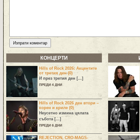
КОНЦЕРТИ
Hills of Rock 2026: Акцентите
от третия ден (0)
И през третия ден […]
ПРЕДИ 4 ДНИ
Hills of Rock 2026 ден втори –
корен и криле (0)
Неусетно измина цялата
събота […]
ПРЕДИ 6 ДНИ
REJECTION, CRO-MAGS-