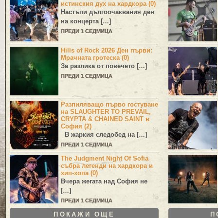
истинския дух на хардкора (0)
Настъпи дългоочаквания ден
на концерта […]
ПРЕДИ 1 СЕДМИЦА
Hills of Rock 2026 Ден първи:
Мрачната гротеска (0)
За разлика от повечето […]
ПРЕДИ 1 СЕДМИЦА
Разпиляващо първо гостуване
на SLAUGHTER TO PREVAIL,
CRYPTA & CHAINED SAINT в
София (2)
В жаркия следобед на […]
ПРЕДИ 1 СЕДМИЦА
The Judgment Night Of Sofia
събра легенди на хардкора и
хип-хопа (0)
Вчера жегата над София не
[…]
ПРЕДИ 1 СЕДМИЦА
ПОКАЖИ ОЩЕ
П