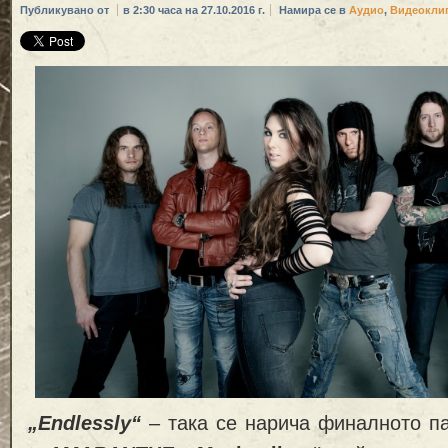
Публикувано от
в 2:30 часа на 27.10.2016 г.
Намира се в
Аудио
,
Видеокли
„Endlessly“
– така се нарича финалното п