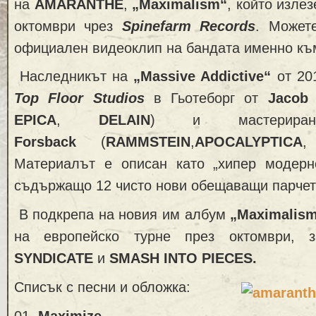
на
AMARANTHE
,
„Maximalism“
, който излез
октомври чрез
Spinefarm Records
. Может
официален видеоклип на бандата именно към
Наследникът на
„Massive Addictive“
от 20
Top Floor Studios
в Гьотеборг от
Jacob
EPICA
,
DELAIN
) и мастери
Forsback
(
RAMMSTEIN
,
APOCALYPTICA
Материалът е описан като „хипер модерн
съдържащо 12 чисто нови обещаващи парчет
В подкрепа на новия им албум
„Maximalis
на европейско турне през октомври,
SYNDICATE
и
SMASH INTO PIECES.
Списък с песни и обложка:
01.
Maximize