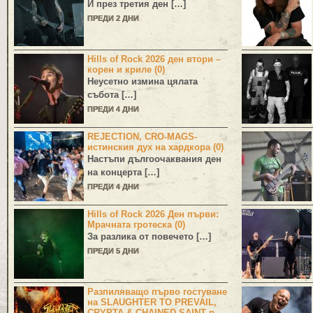
И през третия ден […]
ПРЕДИ 2 ДНИ
Hills of Rock 2026 ден втори –
корен и криле (0)
Неусетно измина цялата
събота […]
ПРЕДИ 4 ДНИ
REJECTION, CRO-MAGS-
истинския дух на хардкора (0)
Настъпи дългоочаквания ден
на концерта […]
ПРЕДИ 4 ДНИ
Hills of Rock 2026 Ден първи:
Мрачната гротеска (0)
За разлика от повечето […]
ПРЕДИ 5 ДНИ
Разпиляващо първо гостуване
на SLAUGHTER TO PREVAIL,
CRYPTA & CHAINED SAINT в