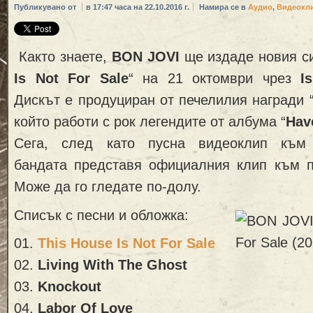
Публикувано от
в 17:47 часа на 22.10.2016 г.
Намира се в
Аудио
,
Видеокл
Както знаете,
BON JOVI
ще издаде новия си
Is Not For Sale
“ на 21 октомври чрез
Is
Дискът е продуциран от печелилия награди 
който работи с рок легендите от албума “
Hav
Сега, след като пусна видеоклип към 
бандата представя официалния клип към 
Може да го гледате по-долу.
Списък с песни и обложка:
01.
This House Is Not For Sale
02.
Living With The Ghost
03.
Knockout
04.
Labor Of Love