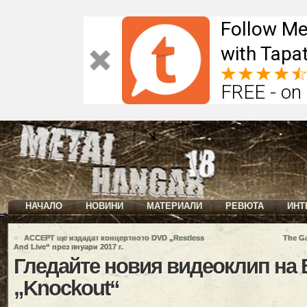
Follow Me
with Tapat
FREE - on
НАЧАЛО
НОВИНИ
МАТЕРИАЛИ
РЕВЮТА
ИНТ
«
ACCEPT ще издадат концертното DVD „Restless
The Ga
And Live“ през януари 2017 г.
Гледайте новия видеоклип на
„Knockout“