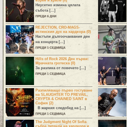
корен и криле (0)
Неусетно измина цялата
събота […]
ПРЕДИ 6 ДНИ
REJECTION, CRO-MAGS-
истинския дух на хардкора (0)
Настъпи дългоочаквания ден
на концерта […]
ПРЕДИ 1 СЕДМИЦА
Hills of Rock 2026 Ден първи:
Мрачната гротеска (0)
За разлика от повечето […]
ПРЕДИ 1 СЕДМИЦА
Разпиляващо първо гостуване
на SLAUGHTER TO PREVAIL,
CRYPTA & CHAINED SAINT в
София (2)
В жаркия следобед на […]
ПРЕДИ 1 СЕДМИЦА
The Judgment Night Of Sofia
събра легенди на хардкора и