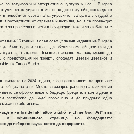
ие за татуировки и алтернативна култура у нас – Bulgaria
 студио за татуиране, а място, където тату общността да се
 и новости от света на татуировките. За целта в студиото
и и гост-артисти от страната и чужбина, но и се провеждат
акто за професионалисти и начинаещи, така и за любителите
оти вече 16 години и след осем успешни издания на Bulgaria
ва да бъде една и съща – да обединяваме общността и да
култура в България. Нямаме търпение да продължим да
о, с предстоящия ни проект”, споделят Цветан Цветанов и
ide Ink Tattoo Studio.
 началото на 2024 година, с основната мисия да превърне
 от обществото ни. Място за разпространение на тази мисия
 където се оформя нашето бъдеще. Средата, в която децата
 си заслужава да бъде променена и да придобие една
 мислене обстановка.
ците на Inside Ink Tattoo Studio и „Fine Graff Art” във
то и официалната страница на фондацията:
же да изберете кауза, която да подкрепите.