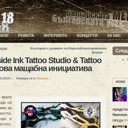
ИАЛИ
РЕВЮТА
ИНТЕРВЮТА
КОНЦЕРТИ
ЗА НАС
България е домакин на Европейския музикален
 VUUR
След
»
форум
side Ink Tattoo Studio & Tattoo
нова мащабна инициатива
5.2024 г.
Намира се в
Новини
НОВИ
 врати
рода си
 има за
предсто
стта.
Hammer
Expo и
ПРЕДИ 7
стото,