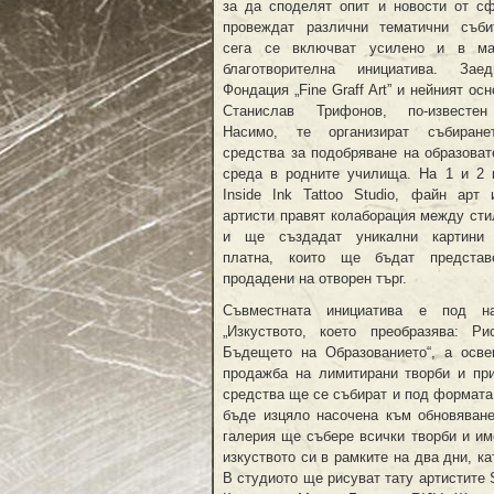
за да споделят опит и новости от сф
провеждат различни тематични съби
сега се включват усилено и в м
благотворителна инициатива. За
Фондация „Fine Graff Art” и нейният ос
Станислав Трифонов, по-известе
Насимо, те организират събиран
средства за подобряване на образоват
среда в родните училища. На 1 и 2 
Inside Ink Tattoo Studio, файн арт 
артисти правят колаборация между сти
и ще създадат уникални картини
платна, които ще бъдат предста
продадени на отворен търг.
Съвместната инициатива е под н
„Изкуството, което преобразява: Ри
Бъдещето на Образованието“, а осве
продажба на лимитирани творби и при
средства ще се събират и под формата
бъде изцяло насочена към обновяване
галерия ще събере всички творби и им
изкуството си в рамките на два дни, 
В студиото ще рисуват тату артистите 