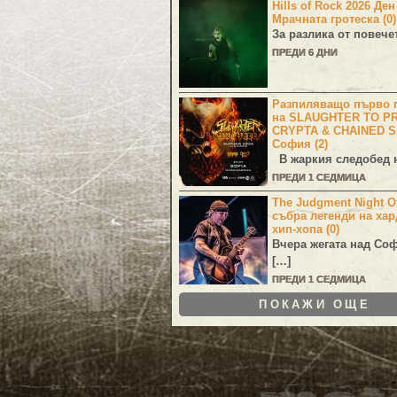
Hills of Rock 2026 Де
Мрачната гротеска (0)
За разлика от повече
ПРЕДИ 6 ДНИ
Разпиляващо първо г
на SLAUGHTER TO PR
CRYPTA & CHAINED S
София (2)
В жаркия следобед н
ПРЕДИ 1 СЕДМИЦА
The Judgment Night Of
събра легенди на хар
хип-хопа (0)
Вчера жегата над Со
[…]
ПРЕДИ 1 СЕДМИЦА
ПОКАЖИ ОЩЕ