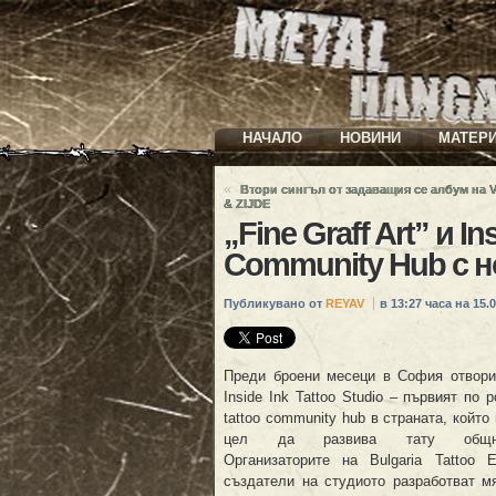
НАЧАЛО
НОВИНИ
МАТЕР
«
Втори сингъл от задаващия се албум на
& ZIJDE
„Fine Graff Art” и In
Community Hub с 
Публикувано от
REYAV
в 13:27 часа на 15.0
Преди броени месеци в София отвори
Inside Ink Tattoo Studio – първият по 
tattoo community hub в страната, който
цел да развива тату общно
Организаторите на Bulgariа Tattoo 
създатели на студиото разработват мя