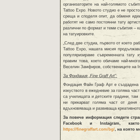
организаторите на най-голямото събит
Tattoo Expo. Новото студио e не просто
среща и споделя опит, да обменя идеи
работят не само постоянни тату артист
различни по формат и теми събития – к
на татуировките.
„След две студиа, първото от което раб
Tattoo Expo, нашата мисия продължа
популяризираме съвременната тату 
правим това, което обичаме най-мног
Веселин Замфиров, собствениците на Ins
За Фондация „Fine Graff Art”:
Фондация Файн Граф Арт е създадена в
изкуството в ежедневие за голяма част
са училищата и детските градини, там
ни прекарват голяма част от деня
вдъхновяваща и развиваща креативното
За повече информация следете страни
Facebook и Instagram, как
https://finegraffart.com/bg/
,
на която мо