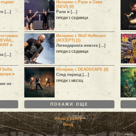
н първи:
Интервю с Рали и Севи
(SEVI) (0)
то […]
Рали и […]
ПРЕДИ 1 СЕДМИЦА
остуване
Интервю с Wolf Hoffmann
EVAIL,
(ACCEPT) (1)
AINT в
Легендарната немска […]
ПРЕДИ 2 СЕДМИЦИ
а […]
 Sofia
Интервю с DEADSCAPE (0)
дкора и
След период […]
ПРЕДИ 1 МЕСЕЦ
фия не
ПОКАЖИ ОЩЕ
Privacy policy
Вход