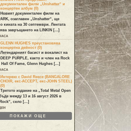
документален филм „Unshatter“ и
концертен албум (0)
Новият документален филм на
PARK
, озаглавен
„Unshatter“
, ще
по кината на 30 септември. Лентата
ява завръщането на
LINKIN
[…]
 ЧАСА
GLENN HUGHES преустановява
концертна дейност (0)
Легендарният басист и вокалист на
DEEP PURPLE
, както и член на Rock
 Hall Of Fame,
Glenn Hughes
[…]
 ЧАСА
Интервю с David Reece (BANGALORE
CHOIR, екс-ACCEPT, екс-JOHN STEEL)
(0)
Третото издание на „Total Metal Open
бъде между 13 и 16 август 2026 в
Rock“, село […]
ДЕН
ПОКАЖИ ОЩЕ