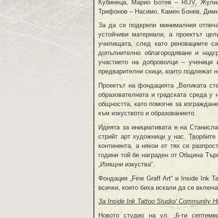
Кубинеца, Марио Ботев – RIJV, Жули
Трифонов – Насимо, Камен Бонев, Дими
За да се подкрепи минималния отпеча
устойчиви материали, а проектът це
училищата, след като реновациите с
допълнително облагородяване и надг
участието на доброволци – ученици 
предварителни скици, които подлежат н
Проектът на фондацията „Великата ст
образователната и градската среда у 
общността, като помогне за изграждане
към изкуството и образованието.
Идеята за инициативата е на Станисла
стрийт арт художници у нас. Творбите
континента, а някои от тях се разпро
години той бе награден от Община Търг
„Изящни изкуства“.
Фондация „Fine Graff Art“ и Inside Ink
всички, които биха искали да се включа
За Inside Ink Tattoo
Studio/ Community H
Новото студио на ул. „6-ти септе