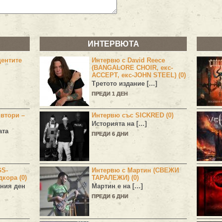
ИНТЕРВЮТА
центите
Интервю с David Reece
(BANGALORE CHOIR, екс-
ACCEPT, екс-JOHN STEEL) (0)
Третото издание […]
ПРЕДИ 1 ДЕН
 втори –
Интервю със SICKRED (0)
Историята на […]
ата
ПРЕДИ 6 ДНИ
GS-
Интервю с Мартин (СВЕЖИ
дкора (0)
ТАРАЛЕЖИ) (0)
ния ден
Мартин е на […]
ПРЕДИ 6 ДНИ