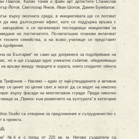
ан Павлов, Калин Тонев и файн арт артистите Станислав
тър Йотов, Светлозар Янков, Иван Шопов, Дамян Бумбалов.
тък върху околната среда, в инициативата ще се ползват
ли да има дългосрочен ефект, като се поддържа връзка с
а завършени, и се организират последващи инициативи за
раждане на постигнатото. По-нататъшни планове включват
и техните семейства, а на всяко училище се представят
а одобрение.
ена на България“ не само ще допринесе за подобряване на
нас, но и ще създаде едно уникално събитие, обединяващо
 на връзки между творците и хората, които споделят обичта
в Трифонов – Насимо – един от най-утвърдените и активни
 му се ценят по целия свят и могат да се видят на няколко
стират върху фасади на многоетажни сгради. Преди няколко
овище за „Принос към развитието на културата“ в категория
 Tattoo Studio са отворени за предложения и сътрудничество с
т в проекта.
ub:
мври“ №4 е с площ от 220 кв. м. Негови създатели са