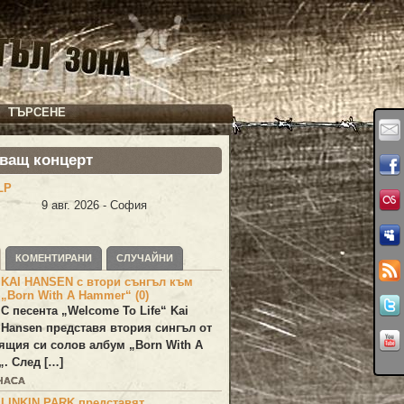
ТЪРСЕНЕ
ващ концерт
LP
9 авг. 2026 - София
КОМЕНТИРАНИ
СЛУЧАЙНИ
KAI HANSEN с втори сънгъл към
„Born With A Hammer“ (0)
С песента „
Welcome To Life
“
Kai
Hansen
представя втория сингъл от
ящия си солов албум „
Born With A
„. След […]
 ЧАСА
LINKIN PARK представят