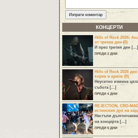
КОНЦЕРТИ
Hills of Rock 2026: Ак
от третия ден (0)
И през третия ден […]
ПРЕДИ 2 ДНИ
Hills of Rock 2026 ден
корен и криле (0)
Неусетно измина цял
събота […]
ПРЕДИ 4 ДНИ
REJECTION, CRO-MA
истинския дух на хар
Настъпи дългоочаква
на концерта […]
ПРЕДИ 5 ДНИ