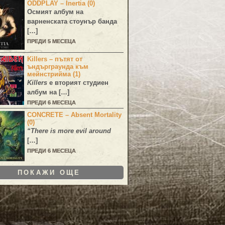
ODDPLAY – Inertia (0)
Осмият албум на
варненската стоунър банда
[…]
ПРЕДИ 5 МЕСЕЦА
Killers – пътят от
ъндърграунда към
мейнстрийма (1)
Killers
е вторият студиен
албум на […]
ПРЕДИ 6 МЕСЕЦА
CONCRETE – Absent Mortality
(0)
“There is more evil around
[…]
ПРЕДИ 6 МЕСЕЦА
ПОКАЖИ ОЩЕ