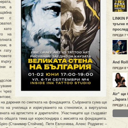
ерата,
тия, а
ащабна
едно с
LINKIN 
новател
тръгне 
н като
прослед
ето на
ПРЕДИ 7
елната
юни, в
и тату
ловете
 върху
And Roll
вени и
ПРЕДИ 8
адслов
суваме
н чрез
Air“ ще 
нтове,
„Japara 
 на дарения по сметката на фондацията. Събраната сума ще
ПРЕДИ 1 
то на училища и изрисуването на стенописи, а виртуална
ената на артистите и дарителите. Участниците ще създават
като общата тема ще кореспондира с мисията на фондацията.
Spiro (Станимир Стойчев), Петя Евлогиева, Алекс Родригес –