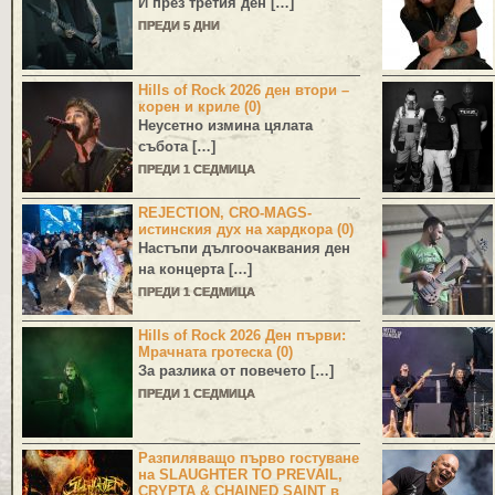
И през третия ден […]
ПРЕДИ 5 ДНИ
Hills of Rock 2026 ден втори –
корен и криле (0)
Неусетно измина цялата
събота […]
ПРЕДИ 1 СЕДМИЦА
REJECTION, CRO-MAGS-
истинския дух на хардкора (0)
Настъпи дългоочаквания ден
на концерта […]
ПРЕДИ 1 СЕДМИЦА
Hills of Rock 2026 Ден първи:
Мрачната гротеска (0)
За разлика от повечето […]
ПРЕДИ 1 СЕДМИЦА
Разпиляващо първо гостуване
на SLAUGHTER TO PREVAIL,
CRYPTA & CHAINED SAINT в