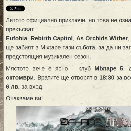
Лятото официално приключи, но това не озна
прекъсват.
Eufobia
,
Rebirth Capitol
,
As Orchids Wither
ще забият в Mixtape тази събота, за да ни з
предстоящия музикален сезон.
Мястото вече е ясно – клуб
Mixtape 5
, 
октомври
. Вратите ще отворят в
18:30
за вс
6 лв.
за вход.
Очакваме ви!