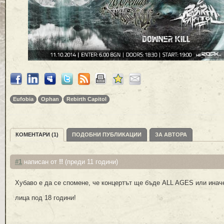
Eufobia
Ophan
Rebirth Capitol
КОМЕНТАРИ (1)
ПОДОБНИ ПУБЛИКАЦИИ
ЗА АВТОРА
#1
написан от
!!
(преди 11 години)
Хубаво е да се спомене, че концертът ще бъде ALL AGES или инач
лица под 18 години!