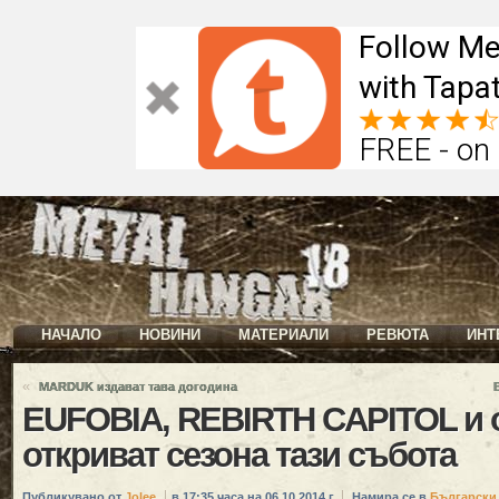
Follow Me
with Tapat
FREE - on
НАЧАЛО
НОВИНИ
МАТЕРИАЛИ
РЕВЮТА
ИНТ
«
MARDUK издават тава догодина
EUFOBIA, REBIRTH CAPITOL и 
откриват сезона тази събота
Публикувано от
Jolee
в 17:35 часа на 06.10.2014 г.
Намира се в
Български