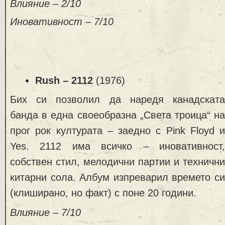
Влияние – 2/10
Иновативност – 7/10
Rush – 2112
(1976)
Бих си позволил да наредя канадската
банда в една своеобразна „Света троица“ на
прог рок културата – заедно с Pink Floyd и
Yes. 2112 има всичко – иновативност,
собствен стил, мелодични партии и технични
китарни сола. Албум изпреварил времето си
(клиширано, но факт) с поне 20 години.
Влияние – 7/10