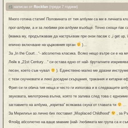
#1
написан от
Rockfan
(преди 7 години)
Много готина статия! Половината от тия албуми са ми в личната к
прог-албуми, а и за любими рок-албуми въобще. Точно снощи пак си 
(мамка му, продължавам да настръхвам при онзи пасаж с „i get up, 
епично включване на църковния орган
)…
За „In the Court…“- абсолютна класика. Всяко нещо вътре си е на мя
Лейк в „21st Century…“ си остава едно от най- бруталните изкривяв
песен, което съм чувал
). Единствено малко ме дразни инструмен
с тези скучновати и леко досадни скърцания, тракания и китарни е
Фрип си ги обича тия неща и често ги използва и в следващите алб
звуковата, мелотронна вълна, която те залива след това с едноиме
заглавието на албума, „изритва“ всякаква скука от главата ти
…
За Мерилиън аз лично бих поставил „Misplaced Childhood“
, за Р
Флойд абсолютно на ваше мнение (най- любимата ми група са и съ