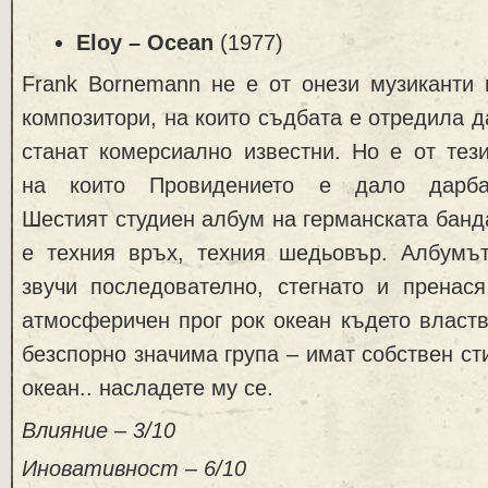
Eloy – Ocean
(1977)
Frank Bornemann не е от онези музиканти 
композитори, на които съдбата е отредила д
станат комерсиално известни. Но е от тези
на които Провидението е дало дарба
Шестият студиен албум на германската банд
е техния връх, техния шедьовър. Албумъ
звучи последователно, стегнато и пренас
атмосферичен прог рок океан където властв
безспорно значима група – имат собствен ст
океан.. насладете му се.
Влияние – 3/10
Иновативност – 6/10