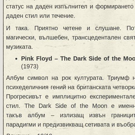
статус на даден изпълнител и формирането
даден стил или течение.
И така. Приятно четене и слушане. П
магически, вълшебен, трансцедентален свя
музиката.
Pink
Floyd –
The
Dark
Side
of
the
Mo
(1973)
Албум символ на рок културата. Триумф 
психеделичния гений на британската четворк
Прогресивът е имплицитно експериментал
стил. The Dark Side of the Moon е имен
такъв албум – излизащ извън граници
парадигми и предизвикващ сетивата и въобр