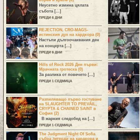
Неусетно измина цялата
събота […]
ПРЕДИ 6 ДНИ
REJECTION, CRO-MAGS-
истинския дух на хардкора (0)
Настъпи дългоочаквания ден
на концерта […]
ПРЕДИ 6 ДНИ
Hills of Rock 2026 Ден първи:
Мрачната гротеска (0)
За разлика от повечето […]
ПРЕДИ 1 СЕДМИЦА
Разпиляващо първо гостуване
на SLAUGHTER TO PREVAIL,
CRYPTA & CHAINED SAINT в
София (2)
В жаркия следобед на […]
ПРЕДИ 1 СЕДМИЦА
The Judgment Night Of Sofia
събра легенди на хардкора и