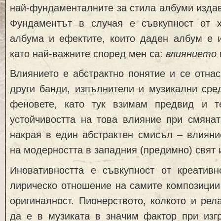
най-фундаменталните за стила албуми изда
Фундаментът в случая е съвкупност от х
албума и ефектите, които даден албум е и
като най-важните според мен са:
влиянието
Влиянието е абстрактно понятие и се отна
други банди, изпълнители и музикални сре
феновете, като тук взимам предвид и т
устойчивостта на това влияние при смянат
накрая в един абстрактен смисъл – влияни
на модерността в западния (предимно) свят 
Иновативността е съвкупност от креативн
лирическо отношение на самите композиции
оригиналност. Пионерството, колкото и рел
да е в музиката в значим фактор при изгр