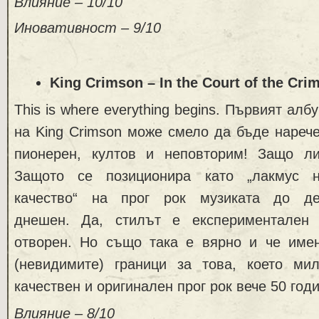
Влияние – 10/10
Иновативност – 9/10
King Crimson – In the Court of the Cri
This is where everything begins. Първият алб
на King Crimson може смело да бъде нареч
пионерен, култов и неповторим! Защо л
Защото се позиционира като „лакмус 
качество“ на прог рок музиката до д
днешен. Да, стилът е експериментален
отворен. Но също така е вярно и че имен
(невидимите) граници за това, което ми
качествен и оригинален прог рок вече 50 годи
Влияние – 8/10