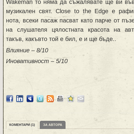
Wakeman то няма да съжалявате ще ви във
музикален свят. Close to the Edge е рафи
нота, всеки пасаж пасват като парче от пъз
на слушателя цялостната красота на авт
такъв, какъвто той е бил, е и ще бъде..
Влияние – 8/10
Иновативност – 5/10
КОМЕНТАРИ (1)
ЗА АВТОРА