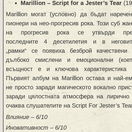
Marillion – Script for a Jester’s Tear
(19
Marillion могат (условно) да бъдат нарече
пионери на нео-прогресив рока. Този суб жа
на прогресив рока се утвърди пре
последните 4 десетилетия и в негови
„рамки“ се появиха безброй качествени
дълбоко смислени и емоционални (кое
всъщност е и ключова характеристика 
Първият албум на Marillion остава и най-е
не просто заради магическото вокално присъ
заради цялостната атмосфера на лирично 
очаква слушателите на Script For Jester’s Tear
Влияние – 6/10
Иновативност – 6/10