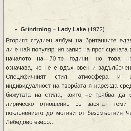
Grindrolog – Lady Lake
(1972)
Вторият студиен албум на британците едв
ли е най-популярния запис на прог сцената 
началото на 70-те години, но това н
означава, че не е вдъхновен и задълбочен
Специфичният стил, атмосфера и 
индивидуалност на творбата я нарежда сре
бижутата на стила, които не трябва да 
лирическо отношение се засягат теми
поклонението до мотиви от безсмъртния Ча
Лебедово езеро..