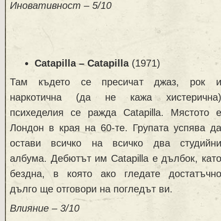
Иновативност – 5/10
Catapilla – Catapilla
(1971)
Там където се пресичат джаз, рок 
наркотична (да не кажа хистерична
психеделия се ражда Catapilla. Мястото 
Лондон в края на 60-те. Групата успява д
остави всичко на всичко два студийн
албума. Дебютът им Catapilla е дълбок, кат
бездна, в която ако гледате достатъчн
дълго ще отговори на погледът ви.
Влияние – 3/10