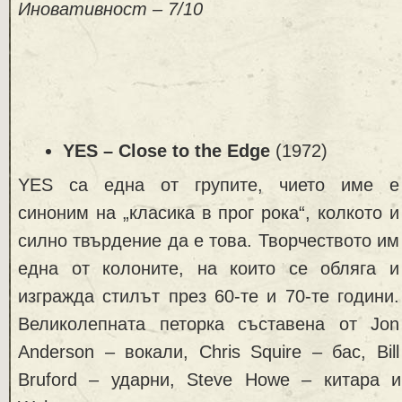
Иновативност – 7/10
YES – Close to the Edge
(1972)
YES са една от групите, чието име е
синоним на „класика в прог рока“, колкото и
силно твърдение да е това. Творчеството им
една от колоните, на които се обляга и
изгражда стилът през 60-те и 70-те години.
Великолепната петорка съставена от Jon
Anderson – вокали, Chris Squire – бас, Bill
Bruford – ударни, Steve Howe – китара и