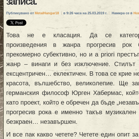
записа.
Публикувано от
MetalHangar18
в 9:26 часа на 25.03.2019 г.
Намира се в
Но
Това не е класация. Да се категор
произведения в жанра прогресив рок
прекомерно субективно, но и a priori прест
жанр – винаги и без изключение. Стилът 
ексцентричен… еклектичен. В това се крие н
красота, вълшебство, великолепие. Ще з
германския философ Юрген Хабермас, койт
като проект, който е обречен да бъде „незавъ
прогресив рока е именно такъв музикален 
безкраен… незавършен.
И все пак какво четете? Четете един опит з