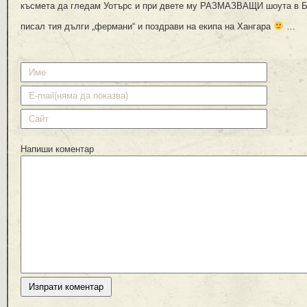
късмета да гледам Уотърс и при двете му РАЗМАЗВАЩИ шоута в Бъ
писал тия дълги „фермани“ и поздрави на екипа на Хангара
…
Напиши коментар