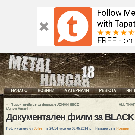
Follow Me
with Tapat
FREE - on
НАЧАЛО
НОВИНИ
МАТЕРИАЛИ
РЕВЮТА
ИНТ
«
Първи трейлър за филма с JOHAN HEGG
ALL THAT
(Amon Amarth)
Документален филм за BLAC
Публикувано от
Jolee
в 20:14 часа на 08.05.2014 г.
Намира се в
Новини