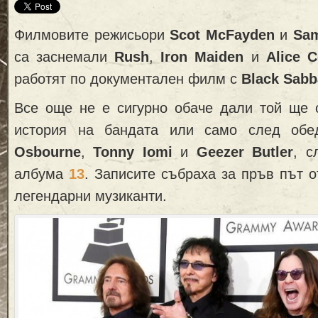
Филмовите режисьори
Scot McFayden
и
Sa
са заснемали
Rush
,
Iron Maiden
и
Alice 
работят по документален филм с
Black Sabb
Все още не е сигурно обаче дали той ще 
история на бандата или само след обе
Osbourne
,
Tonny Iomi
и
Geezer Butler
, с
албума
13
. Записите събраха за пръв път о
легендарни музиканти.