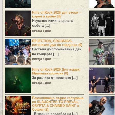
Hills of Rock 2026 ден втори –
корен и криле (0)
Неусетно измина цялата
събота […]
ПРЕДИ 4 ДНИ
REJECTION, CRO-MAGS-
истинския дух на хардкора (0)
Настъпи дългоочаквания ден
на концерта […]
ПРЕДИ 5 ДНИ
Hills of Rock 2026 Ден първи:
Мрачната гротеска (0)
За разлика от повечето […]
ПРЕДИ 6 ДНИ
Разпиляващо първо гостуване
на SLAUGHTER TO PREVAIL,
CRYPTA & CHAINED SAINT в
София (2)
В жаркия следобед на […]