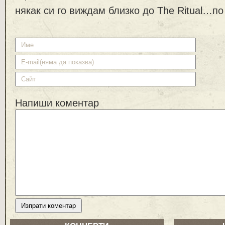
някак си го виждам близко до The Ritual…п
Напиши коментар