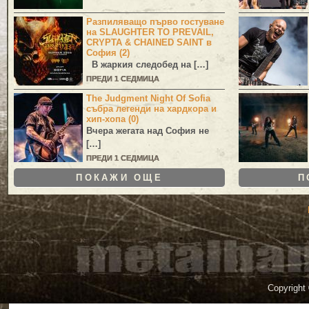
Разпиляващо първо гостуване
на SLAUGHTER TO PREVAIL,
CRYPTA & CHAINED SAINT в
София (2)
В жаркия следобед на […]
ПРЕДИ 1 СЕДМИЦА
The Judgment Night Of Sofia
събра легенди на хардкора и
хип-хопа (0)
Вчера жегата над София не
[…]
ПРЕДИ 1 СЕДМИЦА
ПОКАЖИ ОЩЕ
П
Copyright