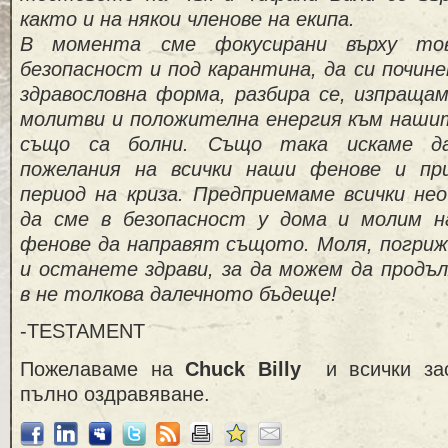
както и на някои членове на екипа.
В момента сме фокусирани върху то
безопасност и под карантина, да си почине
здравословна форма, разбира се, изпращам
молитви и положителна енергия към наши
също са болни. Също така искаме д
пожелания на всички наши фенове и пр
период на криза. Предприемаме всички нео
да сме в безопасност у дома и молим 
фенове да направят същото. Моля, погриже
и останете здрави, за да можем да продъ
в не толкова далечното бъдеще!
-TESTAMENT
Пожелаваме на
Chuck Billy
и всички зас
пълно оздравяване.