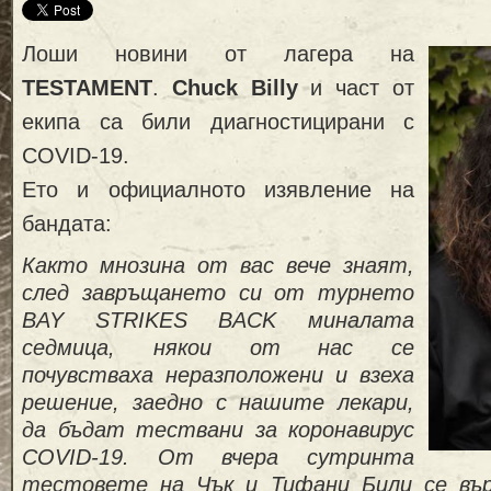
Лоши новини от лагера на
TESTAMENT
.
Chuck Billy
и част от
екипа са били диагностицирани с
COVID-19.
Ето и официалното изявление на
бандата:
Както мнозина от вас вече знаят,
след завръщането си от турнето
BAY STRIKES BACK миналата
седмица, някои от нас се
почувстваха неразположени и взеха
решение, заедно с нашите лекари,
да бъдат тествани за коронавирус
COVID-19. От вчера сутринта
тестовете на Чък и Тифани Били се вър