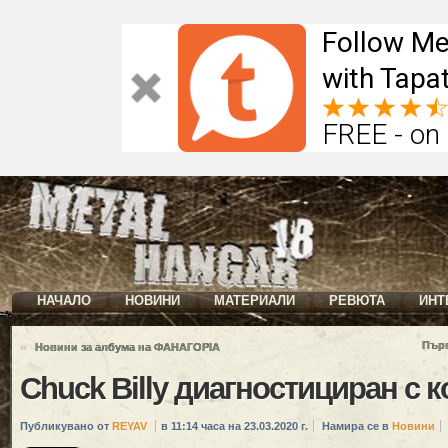
Follow Me
with Tapat
FREE - on
НАЧАЛО
НОВИНИ
МАТЕРИАЛИ
РЕВЮТА
ИНТ
«
Първ
Новини за албума на ФАНАГОРIA
Chuck Billy диагностициран с 
Публикувано от
REYAV
в 11:14 часа на 23.03.2020 г.
Намира се в
Новини