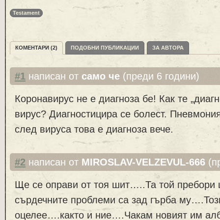
Testament
КОМЕНТАРИ (2)
ПОДОБНИ ПУБЛИКАЦИИ
ЗА АВТОРА
#1
написан от
само че
(преди 6 години)
Коронавирус не е диагноза бе! Как те „диагн
вирус? Диагностицира се болест. Пневмони
след вируса това е диагноза вече.
#2
написан от
MIROSLAV-VELZEVUL-666
(п
Ще се оправи от тоя шит…..Та той пребори 
сърдечните проблеми са зад гърба му….Тоз
оцелее….както и ние….Чакам новият им ал