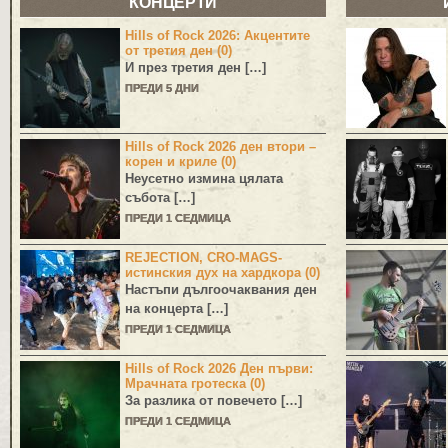
КОНЦЕРТИ
Hills of Rock 2026: Акцентите
от третия ден (0)
И през третия ден […]
ПРЕДИ 5 ДНИ
Hills of Rock 2026 ден втори –
корен и криле (0)
Неусетно измина цялата
събота […]
ПРЕДИ 1 СЕДМИЦА
REJECTION, CRO-MAGS-
истинския дух на хардкора (0)
Настъпи дългоочаквания ден
на концерта […]
ПРЕДИ 1 СЕДМИЦА
Hills of Rock 2026 Ден първи:
Мрачната гротеска (0)
За разлика от повечето […]
ПРЕДИ 1 СЕДМИЦА