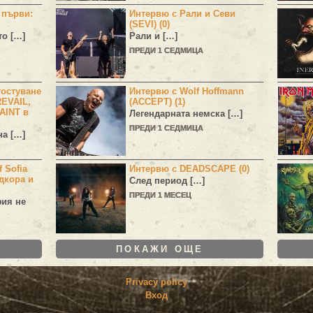
н първи:
Интервю с Рали и Севи
(SEVI) (0)
то […]
Рали и […]
ПРЕДИ 1 СЕДМИЦА
остуване
Интервю с Wolf Hoffmann
EVAIL,
(ACCEPT) (1)
AINT в
Легендарната немска […]
ПРЕДИ 1 СЕДМИЦА
а […]
 Sofia
Интервю с DEADSCAPE (0)
дкора и
След период […]
ПРЕДИ 1 МЕСЕЦ
фия не
ПОКАЖИ ОЩЕ
Privacy policy
Вход