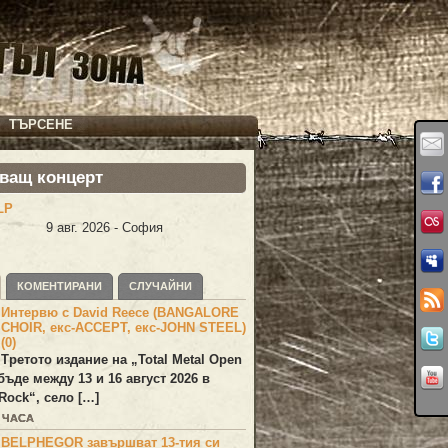
ТЪРСЕНЕ
ващ концерт
LP
9 авг. 2026 - София
КОМЕНТИРАНИ
СЛУЧАЙНИ
Интервю с David Reece (BANGALORE
CHOIR, екс-ACCEPT, екс-JOHN STEEL)
(0)
Третото издание на „Total Metal Open
бъде между 13 и 16 август 2026 в
Rock“, село […]
5 ЧАСА
BELPHEGOR завършват 13-тия си