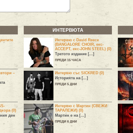
ИНТЕРВЮТА
центите
Интервю с David Reece
(BANGALORE CHOIR, екс-
ACCEPT, екс-JOHN STEEL) (0)
Третото издание […]
ПРЕДИ 15 ЧАСА
 втори –
Интервю със SICKRED (0)
Историята на […]
ата
ПРЕДИ 5 ДНИ
GS-
Интервю с Мартин (СВЕЖИ
дкора (0)
ТАРАЛЕЖИ) (0)
ния ден
Мартин е на […]
ПРЕДИ 6 ДНИ