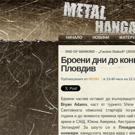
НАЧАЛО
НОВИНИ
МАТЕР
«
END OF MANKIND – „Faciem Diaboli“ (2019
Броени дни до кон
Пловдив
Публикувано от
REYAV
в 13:40 часа на 12.1
Броени часове остават до вълнуващот
Bryan Adams
, част от турнето Shine 
Световната обиколка стартира по-р
година и до момента премина през най-
арени в САЩ, Южна Америка, Австрали
Зеландия! За шоуто си в
Пловди
ноември
, канадската звезда идва с ек