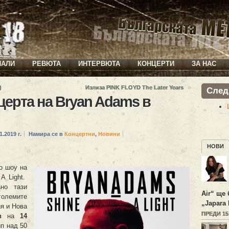
ИАЛИ
РЕВЮТА
ИНТЕРВЮТА
КОНЦЕРТИ
ЗА НАС
»
)
Излиза PINK FLOYD The Later Years
След
церта на Bryan Adams в
1.2019 г.
Намира се в
Концертни
,
Новини
НОВИ
о шоу на
A Light.
ано тази
Air“ ще 
големите
„Japara 
я и Нова
ПРЕДИ 1
в
на
14
ип над 50