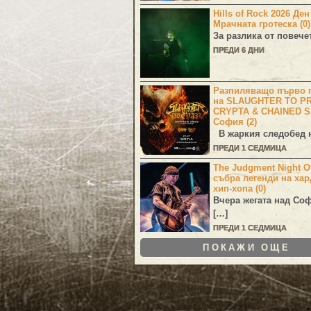
Hills of Rock 2026 Де
Мрачната гротеска (0)
За разлика от повече
ПРЕДИ 6 ДНИ
Разпиляващо първо г
на SLAUGHTER TO PR
CRYPTA & CHAINED S
София (2)
В жаркия следобед н
ПРЕДИ 1 СЕДМИЦА
The Judgment Night Of
събра легенди на хар
хип-хопа (0)
Вчера жегата над Со
[…]
ПРЕДИ 1 СЕДМИЦА
ПОКАЖИ ОЩЕ