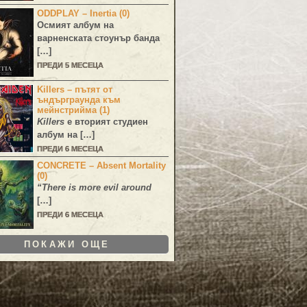
ODDPLAY – Inertia (0)
Осмият албум на
варненската стоунър банда
[…]
ПРЕДИ 5 МЕСЕЦА
Killers – пътят от
ъндърграунда към
мейнстрийма (1)
Killers
е вторият студиен
албум на […]
ПРЕДИ 6 МЕСЕЦА
CONCRETE – Absent Mortality
(0)
“There is more evil around
[…]
ПРЕДИ 6 МЕСЕЦА
ПОКАЖИ ОЩЕ