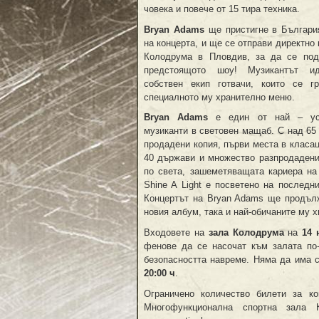
човека и повече от 15 тира техника.
Bryan Adams
ще пристигне в Българи
на концерта, и ще се отправи директно
Колодрума в Пловдив, за да се под
предстоящото шоу! Музикантът и
собствен екип готвачи, които се г
специалното му хранително меню.
Bryan Adams
е един от най – ус
музиканти в световен мащаб. С над 65
продадени копия, първи места в класац
40 държави и множество разпродадени
по света, зашеметяващата кариера на
Shine A Light е посветено на последн
Концертът на Bryan Adams ще продълж
новия албум, така и най-обичаните му х
Входовете на
зала Колодрума
на
14 
фенове да се насочат към залата по
безопасността навреме. Няма да има 
20:00 ч
.
Ограничено количество билети за к
Многофункционална спортна зала