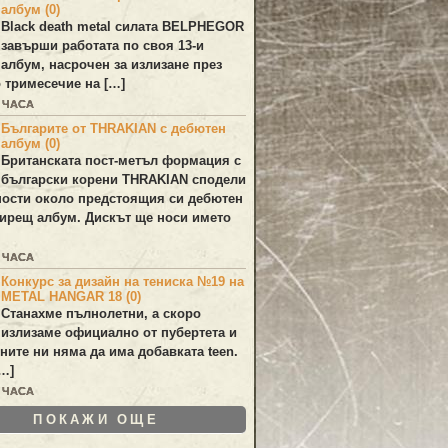
албум (0)
Black death metal силата
BELPHEGOR
завърши работата по своя 13-и
 албум, насрочен за излизане през
 тримесечие на […]
6 ЧАСА
Българите от THRAKIAN с дебютен
албум (0)
Британската пост-метъл формация с
български корени
THRAKIAN
сподели
ости около предстоящия си дебютен
ирещ албум. Дискът ще носи името
8 ЧАСА
Конкурс за дизайн на тениска №19 на
METAL HANGAR 18 (0)
Станахме пълнолетни, а скоро
излизаме официално от пубертета и
ините ни няма да има добавката teen.
[…]
9 ЧАСА
ПОКАЖИ ОЩЕ