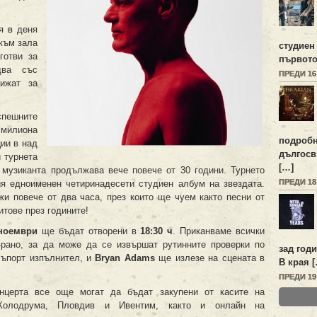
я в деня
 към зала
студиен
готви за
първото
два със
ПРЕДИ 1
рижат за
пешните
 милиона
подробн
ии в над
дългосв
 турнета
[…]
 музиканта продължава вече повече от 30 години. Турнето
ПРЕДИ 1
ия едноименен четиринадесети студиен албум на звездата.
и повече от два часа, през които ще чуем както песни от
итове през годините!
ноември
ще бъдат отворени в
18:30 ч
. Приканваме всички
-рано, за да може да се извършат рутинните проверки по
зад год
съпорт изпълнител, и
Bryan Adams
ще излезе на сцената в
В края 
ПРЕДИ 1
онцерта все още могат да бъдат закупени от касите на
 Колодрума, Пловдив и Ивентим, както и онлайн на