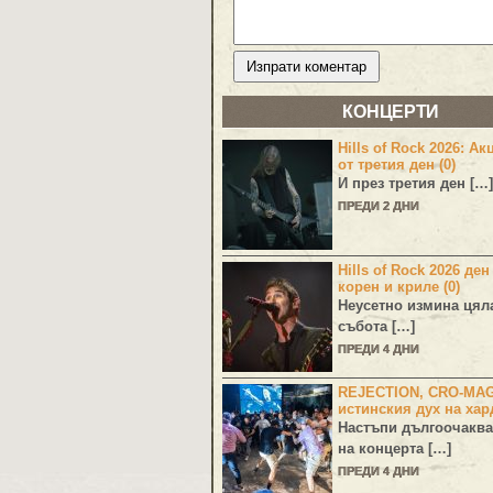
КОНЦЕРТИ
Hills of Rock 2026: Ак
от третия ден (0)
И през третия ден […]
ПРЕДИ 2 ДНИ
Hills of Rock 2026 ден
корен и криле (0)
Неусетно измина цял
събота […]
ПРЕДИ 4 ДНИ
REJECTION, CRO-MA
истинския дух на хар
Настъпи дългоочаква
на концерта […]
ПРЕДИ 4 ДНИ