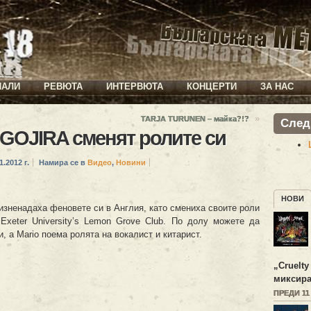
ИАЛИ
РЕВЮТА
ИНТЕРВЮТА
КОНЦЕРТИ
ЗА НАС
»
TARJA TURUNEN – майка?!?
След
т GOJIRA сменят ролите си
1.2012 г.
Намира се в
Видео
,
Новини
НОВИ
изненадаха феновете си в Англия, като смениха своите роли
Exeter University’s Lemon Grove Club. По долу можете да
, а Mario поема ролята на вокалист и китарист.
„
Cruelty
миксира
ПРЕДИ 11