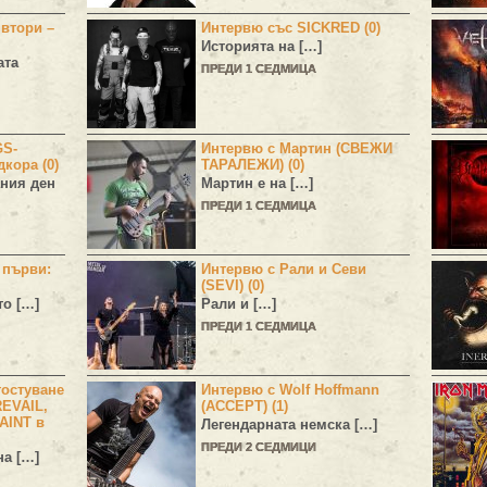
 втори –
Интервю със SICKRED (0)
Историята на […]
ата
ПРЕДИ 1 СЕДМИЦА
GS-
Интервю с Мартин (СВЕЖИ
дкора (0)
ТАРАЛЕЖИ) (0)
ния ден
Мартин е на […]
ПРЕДИ 1 СЕДМИЦА
н първи:
Интервю с Рали и Севи
(SEVI) (0)
то […]
Рали и […]
ПРЕДИ 1 СЕДМИЦА
остуване
Интервю с Wolf Hoffmann
EVAIL,
(ACCEPT) (1)
AINT в
Легендарната немска […]
ПРЕДИ 2 СЕДМИЦИ
а […]