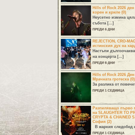
Hills of Rock 2026 ден
корен и криле (0)
Неусетно измина цял
събота […]
ПРЕДИ 6 ДНИ
REJECTION, CRO-MA
истинския дух на хар
Настъпи дългоочаква
на концерта […]
ПРЕДИ 6 ДНИ
Hills of Rock 2026 Де
Мрачната гротеска (0)
За разлика от повече
ПРЕДИ 1 СЕДМИЦА
Разпиляващо първо г
на SLAUGHTER TO PR
CRYPTA & CHAINED S
София (2)
В жаркия следобед н
ПРЕДИ 1 СЕДМИЦА