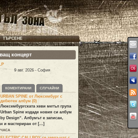
ТЪРСЕНЕ
ващ концерт
LP
9 авг. 2026 - София
КОМЕНТИРАНИ
СЛУЧАЙНИ
URBAN SPINE от Люксембург с
дебютен албум (0)
Люксембургската хеви метъл група
Urban Spine
издаде новия си албум
 by Design
“. Албумът е записан,
н и мастериран от […]
 ЧАСА
ELECTRIC CALLBOY се завръщат с