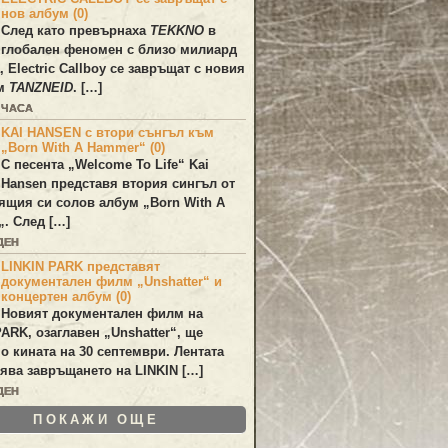
нов албум (0)
След като превърнаха
TEKKNO
в
глобален феномен с близо милиард
а,
Electric Callboy
се завръщат с новия
ум
TANZNEID
. […]
 ЧАСА
KAI HANSEN с втори сънгъл към
„Born With A Hammer“ (0)
С песента „
Welcome To Life
“
Kai
Hansen
представя втория сингъл от
ящия си солов албум „
Born With A
„. След […]
ДЕН
LINKIN PARK представят
документален филм „Unshatter“ и
концертен албум (0)
Новият документален филм на
PARK
, озаглавен
„Unshatter“
, ще
по кината на 30 септември. Лентата
ява завръщането на
LINKIN
[…]
ДЕН
ПОКАЖИ ОЩЕ