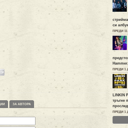
стрийм
си алб
ПРЕДИ 11
предсто
Hammer
ПРЕДИ 1 
LINKIN 
тръгне 
ЦИИ
ЗА АВТОРА
прослед
ПРЕДИ 1 