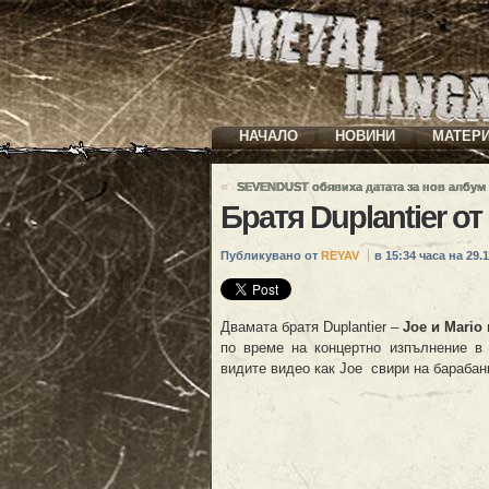
НАЧАЛО
НОВИНИ
МАТЕР
«
SEVENDUST обявиха датата за нов албум
Братя Duplantier о
Публикувано от
REYAV
в 15:34 часа на 29.1
Двамата братя Duplantier –
Joe и Mario
по време на концертно изпълнение в 
видите видео как Joe свири на барабани