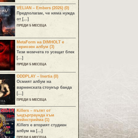
VELIAN – Embers (2026) (0)
Предполагам, че няма нужда
от […]
ПРЕДИ 5 МЕСЕЦА
MetaForm на DIMHOLT е
сериозен албум (3)
Тези момчета го усещат блек
[…]
ПРЕДИ 5 МЕСЕЦА
ODDPLAY – Inertia (0)
Осмият албум на
варненската стоунър банда
[…]
ПРЕДИ 5 МЕСЕЦА
Killers – пътят от
ъндърграунда към
мейнстрийма (1)
Killers
е вторият студиен
албум на […]
ПРЕДИ 6 МЕСЕЦА