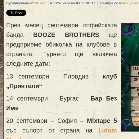
Публикувано от
REYAV
в 13:51 часа на 03.09.2013 г.
Намира се в
Концертн
През месец септември софийската
банда
BOOZE BROTHERS
ще
предприеме обиколка на клубове в
страната. Турнето ще включва
следните дати:
13 септември – Пловдив –
клуб
„Приятели“
14 септември – Бургас –
Бар Без
Име
20 септември – София –
Mixtape 5
със съпорт от страна на
Lidum