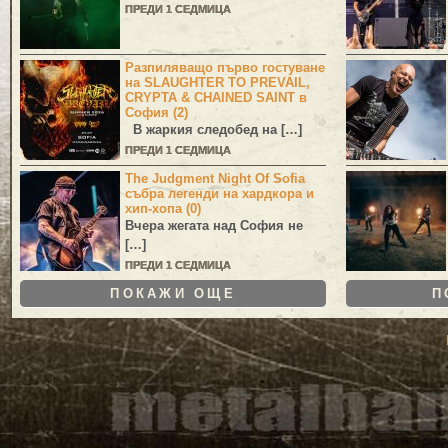
ПРЕДИ 1 СЕДМИЦА
Разпиляващо първо гостуване
на SLAUGHTER TO PREVAIL,
CRYPTA & CHAINED SAINT в
София (2)
В жаркия следобед на […]
ПРЕДИ 1 СЕДМИЦА
The Judgment Night Of Sofia
събра легенди на хардкора и
хип-хопа (0)
Вчера жегата над София не
[…]
ПРЕДИ 1 СЕДМИЦА
ПОКАЖИ ОЩЕ
П