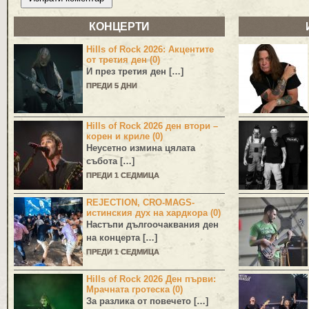
КОНЦЕРТИ
Hills of Rock 2026: Акцентите
от третия ден (0)
И през третия ден […]
ПРЕДИ 5 ДНИ
Hills of Rock 2026 ден втори –
корен и криле (0)
Неусетно измина цялата
събота […]
ПРЕДИ 1 СЕДМИЦА
REJECTION, CRO-MAGS-
истинския дух на хардкора (0)
Настъпи дългоочаквания ден
на концерта […]
ПРЕДИ 1 СЕДМИЦА
Hills of Rock 2026 Ден първи:
Мрачната гротеска (0)
За разлика от повечето […]