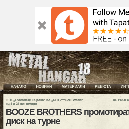
Follow Me
with Tapat
FREE - on
НАЧАЛО
НОВИНИ
МАТЕРИАЛИ
РЕВЮТА
ИНТ
«
В „Гласовете на рока“ по „БНТ2″/“BNT World“
DE PROFUN
на 4 и 22 септември
BOOZE BROTHERS промотират
диск на турне