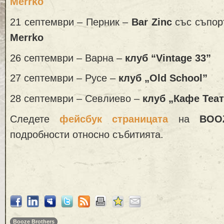
Merrko
21 септември – Перник –
Bar Zinc
със съпор
Merrko
26 септември – Варна –
клуб
“Vintage 33”
27 септември – Русе –
клуб
„Old School”
28 септември – Севлиево –
клуб „Кафе Теа
Следете
фейсбук страницата
на
BOO
подробности относно събитията.
Booze Brothers