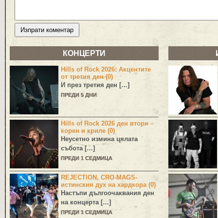
КОНЦЕРТИ
Hills of Rock 2026: Акцентите
от третия ден (0)
И през третия ден […]
ПРЕДИ 5 ДНИ
Hills of Rock 2026 ден втори –
корен и криле (0)
Неусетно измина цялата
събота […]
ПРЕДИ 1 СЕДМИЦА
REJECTION, CRO-MAGS-
истинския дух на хардкора (0)
Настъпи дългоочаквания ден
на концерта […]
ПРЕДИ 1 СЕДМИЦА