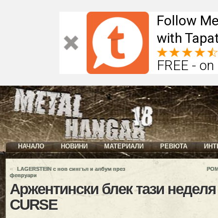
Follow Me
with Tapat
FREE - on
НАЧАЛО
НОВИНИ
МАТЕРИАЛИ
РЕВЮТА
ИНТ
«
LAGERSTEIN с нов сингъл и албум през
POM
февруари
Аржентински блек тази неделя
CURSE