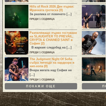
Hills of Rock 2026 Ден първи:
Мрачната гротеска (0)
За разлика от повечето […]
ПРЕДИ 1 СЕДМИЦА
Разпиляващо първо гостуване
на SLAUGHTER TO PREVAIL,
CRYPTA & CHAINED SAINT в
София (2)
В жаркия следобед на […]
ПРЕДИ 1 СЕДМИЦА
The Judgment Night Of Sofia
събра легенди на хардкора и
хип-хопа (0)
Вчера жегата над София не
[…]
ПРЕДИ 1 СЕДМИЦА
ПОКАЖИ ОЩЕ
П