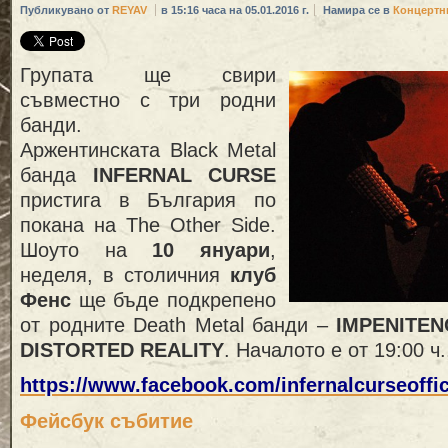
Публикувано от
REYAV
в 15:16 часа на 05.01.2016 г.
Намира се в
Концертн
Групата ще свири
съвместно с три родни
банди.
Аржентинската Black Metal
банда
INFERNAL CURSE
пристига в България по
покана на The Other Side.
Шоуто на
10 януари
,
неделя, в столичния
клуб
Фенс
ще бъде подкрепено
от родните Death Metal банди –
IMPENITEN
DISTORTED REALITY
. Началото е от 19:00 ч
https://www.facebook.com/infernalcurseoffic
Фейсбук събитие