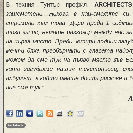
В техния Туитър профил,
ARCHITECTS
зашеметени. Никога в най-смелите си
стремили към това. Дори преди 1 седмиц
този запис, нямаше разговор между нас за
на първа място. Преди четири години загу
мечти бяха преобърнати с главата надол
можем да сме тук на първо място във Ве
като загубихме нашия текстописец, сле
албумът, в който имаше доста рискове и б
ние сме тук.“
А
Architects