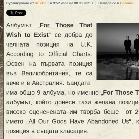
Публикувано от
REYAV
в 9:52 часа на 08.03.2021 г.
Намира се в
Новини
Албумът „
For Those That
Wish to Exist
“ се добра до
челната позиция на U.K.
According to Official Charts.
Освен на първата позиция
във Великобритания, те са
вече и в Австралия. Бандата
има общо 9 албума, но именно „
For Those T
албумът, който донесе тази желана позици
високо оцененената им творба беше от 2
името „All Our Gods Have Abandoned Us“, 
позиция в същата класация.