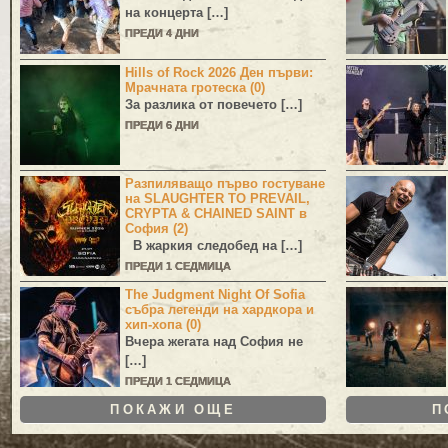
на концерта […]
ПРЕДИ 4 ДНИ
Hills of Rock 2026 Ден първи:
Мрачната гротеска (0)
За разлика от повечето […]
ПРЕДИ 6 ДНИ
Разпиляващо първо гостуване
на SLAUGHTER TO PREVAIL,
CRYPTA & CHAINED SAINT в
София (2)
В жаркия следобед на […]
ПРЕДИ 1 СЕДМИЦА
The Judgment Night Of Sofia
събра легенди на хардкора и
хип-хопа (0)
Вчера жегата над София не
[…]
ПРЕДИ 1 СЕДМИЦА
ПОКАЖИ ОЩЕ
П