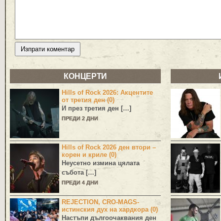
КОНЦЕРТИ
Hills of Rock 2026: Акцентите
от третия ден (0)
И през третия ден […]
ПРЕДИ 2 ДНИ
Hills of Rock 2026 ден втори –
корен и криле (0)
Неусетно измина цялата
събота […]
ПРЕДИ 4 ДНИ
REJECTION, CRO-MAGS-
истинския дух на хардкора (0)
Настъпи дългоочаквания ден