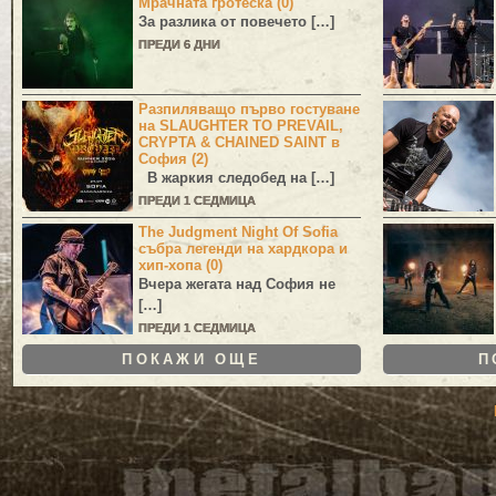
Мрачната гротеска (0)
За разлика от повечето […]
ПРЕДИ 6 ДНИ
Разпиляващо първо гостуване
на SLAUGHTER TO PREVAIL,
CRYPTA & CHAINED SAINT в
София (2)
В жаркия следобед на […]
ПРЕДИ 1 СЕДМИЦА
The Judgment Night Of Sofia
събра легенди на хардкора и
хип-хопа (0)
Вчера жегата над София не
[…]
ПРЕДИ 1 СЕДМИЦА
ПОКАЖИ ОЩЕ
П