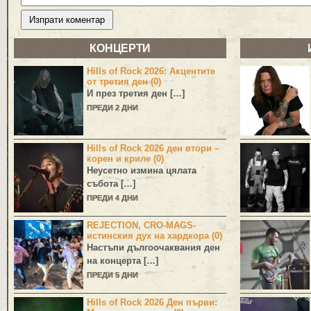
КОНЦЕРТИ
Hills of Rock 2026: Акцентите
от третия ден (0)
И през третия ден […]
ПРЕДИ 2 ДНИ
Hills of Rock 2026 ден втори –
корен и криле (0)
Неусетно измина цялата
събота […]
ПРЕДИ 4 ДНИ
REJECTION, CRO-MAGS-
истинския дух на хардкора (0)
Настъпи дългоочаквания ден
на концерта […]
ПРЕДИ 5 ДНИ
Hills of Rock 2026 Ден първи: