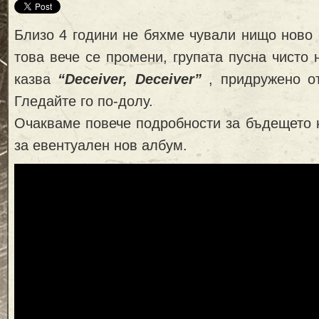
Близо 4 години не бяхме чували нищо ново
това вече се промени, групата пусна чисто 
казва
“Deceiver, Deceiver”
, придружено о
Гледайте го по-долу.
Очакваме повече подробности за бъдещето 
за евентуален нов албум.