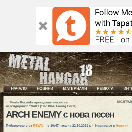
Follow Me
with Tapat
FREE - on
НАЧАЛО
НОВИНИ
МАТЕРИАЛИ
РЕВЮТА
ИНТ
«
NIGHTWIS
Penta Records преиздават песен на
легендарните SWAFI (She Was Asking For It)
ARCH ENEMY с нова песен
Публикувано от
REYAV
в 10:47 часа на 22.10.2021 г.
Намира се в
Новини