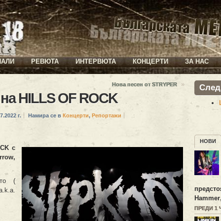
ИАЛИ
РЕВЮТА
ИНТЕРВЮТА
КОНЦЕРТИ
ЗА НАС
»
Нова песен от STRYPER
След
 на HILLS OF ROCK
7.2022 г.
Намира се в
Концерти
,
Репортажи
НОВИ
OCK
с
rrow
,
то (
предсто
.k.a.
Hammer
ПРЕДИ 1 