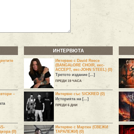
ИНТЕРВЮТА
центите
Интервю с David Reece
(BANGALORE CHOIR, екс-
ACCEPT, екс-JOHN STEEL) (0)
Третото издание […]
ПРЕДИ 19 ЧАСА
 втори –
Интервю със SICKRED (0)
Историята на […]
ата
ПРЕДИ 6 ДНИ
GS-
Интервю с Мартин (СВЕЖИ
дкора (0)
ТАРАЛЕЖИ) (0)