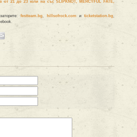
в от 21 до 23 юли на със
SLIPKNOT, MERCYFUL FATE
,
.
изаторите:
festteam.bg
,
hillsofrock.com
и
ticketstation.bg
,
ebook.