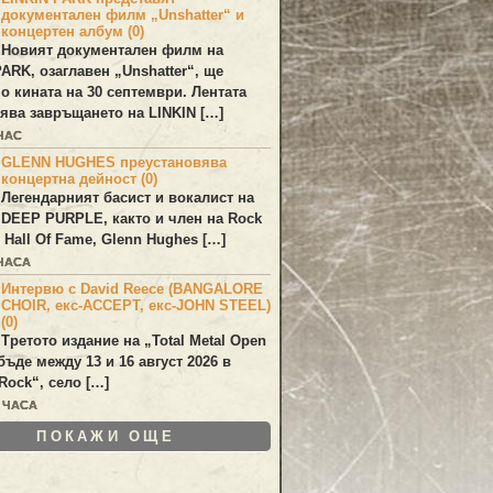
документален филм „Unshatter“ и
концертен албум (0)
Новият документален филм на
PARK
, озаглавен
„Unshatter“
, ще
по кината на 30 септември. Лентата
ява завръщането на
LINKIN
[…]
ЧАС
GLENN HUGHES преустановява
концертна дейност (0)
Легендарният басист и вокалист на
DEEP PURPLE
, както и член на Rock
 Hall Of Fame,
Glenn Hughes
[…]
 ЧАСА
Интервю с David Reece (BANGALORE
CHOIR, екс-ACCEPT, екс-JOHN STEEL)
(0)
Третото издание на „Total Metal Open
бъде между 13 и 16 август 2026 в
Rock“, село […]
9 ЧАСА
ПОКАЖИ ОЩЕ