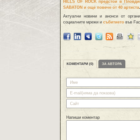
HILLS OF ROCK
предстои в Пловди
SABATON
и още повече от 40 артиста
Актуални новини и анонси от орган
социалните мрежи и
събитието
във Fac
КОМЕНТАРИ (0)
ЗА АВТОРА
Напиши коментар