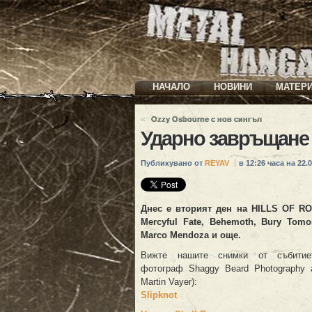
НАЧАЛО
НОВИНИ
МАТЕР
«
Ozzy Osbourne с нов сингъл
Ударно завръщане
Публикувано от
REYAV
в 12:26 часа на 22.0
Днес е вторият ден на
HILLS OF R
Mercyful Fate, Behemoth, Bury Tomo
Marco Mendoza
и още.
Вижте нашите снимки от събитие
фотограф Shaggy Beard Photography a
Martin Vayer):
Slipknot