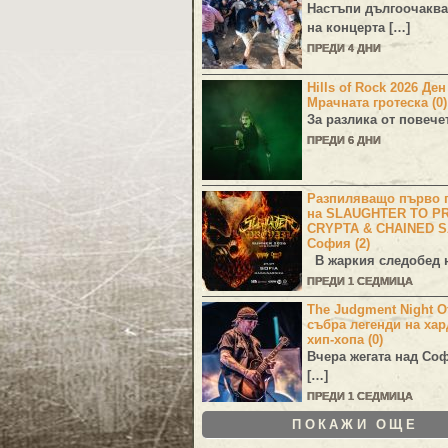
Настъпи дългоочаква
на концерта […]
ПРЕДИ 4 ДНИ
Hills of Rock 2026 Де
Мрачната гротеска (0)
За разлика от повече
ПРЕДИ 6 ДНИ
Разпиляващо първо г
на SLAUGHTER TO PR
CRYPTA & CHAINED S
София (2)
В жаркия следобед н
ПРЕДИ 1 СЕДМИЦА
The Judgment Night Of
събра легенди на хар
хип-хопа (0)
Вчера жегата над Со
[…]
ПРЕДИ 1 СЕДМИЦА
ПОКАЖИ ОЩЕ