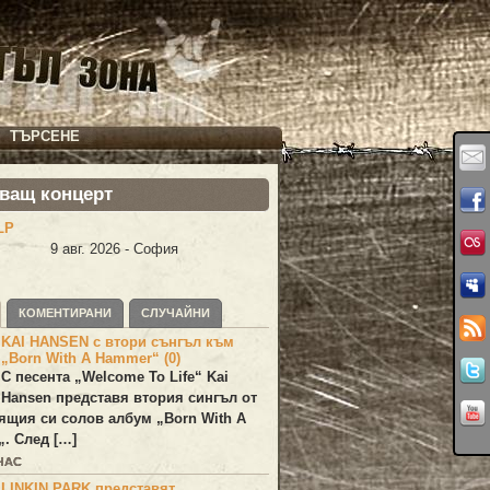
ТЪРСЕНЕ
ващ концерт
LP
9 авг. 2026 - София
КОМЕНТИРАНИ
СЛУЧАЙНИ
KAI HANSEN с втори сънгъл към
„Born With A Hammer“ (0)
С песента „
Welcome To Life
“
Kai
Hansen
представя втория сингъл от
ящия си солов албум „
Born With A
„. След […]
ЧАС
LINKIN PARK представят