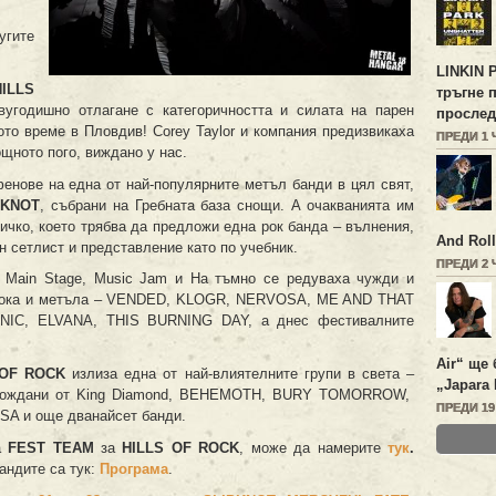
угите
LINKIN 
HILLS
тръгне 
угодишно отлагане с категоричността и силата на парен
прослед
ото време в Пловдив! Corey Taylor и компания предизвикаха
ПРЕДИ 1 
щното пого, виждано у нас.
фенове на една от най-популярните метъл банди в цял свят,
PKNOT
, събрани на Гребната база снощи. А очакванията им
ичко, което трябва да предложи една рок банда – вълнения,
And Roll
н сетлист и представление като по учебник.
ПРЕДИ 2
Main Stage, Music Jam и На тъмно се редуваха чужди и
а рока и метъла – VENDED, KLOGR, NERVOSA, ME AND THAT
IC, ELVANA, THIS BURNING DAY, a днес фестивалните
Air“ ще 
 OF ROCK
излизa една от най-влиятелните групи в света –
„Japara 
вождани от King Diamond, BEHEMOTH, BURY TOMORROW,
ПРЕДИ 1
 и още дванайсет банди.
а
FEST TEAM
за
HILLS OF ROCK
, може да намерите
тук
.
андите са тук:
Програма
.