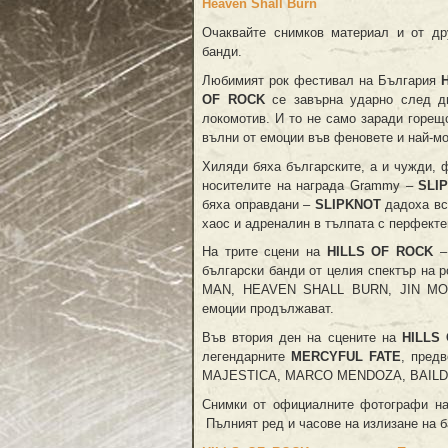
Heaven Shall Burn
Очаквайте снимков материал и от др
банди.
Любимият рок фестивал на България
OF ROCK
се завърна ударно след дв
локомотив. И то не само заради горещ
вълни от емоции във феновете и най-мо
Хиляди бяха българските, а и чужди, 
носителите на награда Grammy –
SLI
бяха оправдани –
SLIPKNOT
дадоха вс
хаос и адреналин в тълпата с перфекте
На трите сцени на
HILLS OF ROCK
– 
български банди от целия спектър н
MAN, HEAVEN SHALL BURN, JIN MON
емоции продължават.
Във втория ден на сцените на
HILLS
легендарните
MERCYFUL FATE
, пред
MAJESTICA, MARCO MENDOZA, BAILDSA
Снимки от официалните фотографи н
Пълният ред и часове на излизане на б