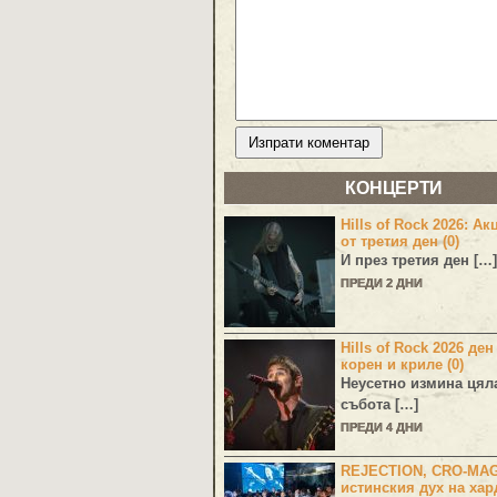
КОНЦЕРТИ
Hills of Rock 2026: Ак
от третия ден (0)
И през третия ден […]
ПРЕДИ 2 ДНИ
Hills of Rock 2026 ден
корен и криле (0)
Неусетно измина цял
събота […]
ПРЕДИ 4 ДНИ
REJECTION, CRO-MA
истинския дух на хар