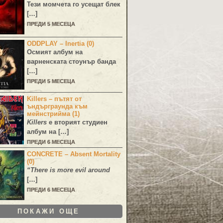
Тези момчета го усещат блек
[…]
ПРЕДИ 5 МЕСЕЦА
ODDPLAY – Inertia (0)
Осмият албум на
варненската стоунър банда
[…]
ПРЕДИ 5 МЕСЕЦА
Killers – пътят от
ъндърграунда към
мейнстрийма (1)
Killers
е вторият студиен
албум на […]
ПРЕДИ 6 МЕСЕЦА
CONCRETE – Absent Mortality
(0)
“There is more evil around
[…]
ПРЕДИ 6 МЕСЕЦА
ПОКАЖИ ОЩЕ