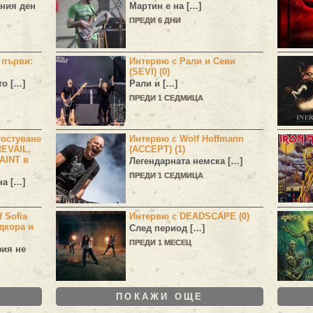
ния ден
Мартин е на […]
ПРЕДИ 6 ДНИ
н първи:
Интервю с Рали и Севи
(SEVI) (0)
то […]
Рали и […]
ПРЕДИ 1 СЕДМИЦА
остуване
Интервю с Wolf Hoffmann
EVAIL,
(ACCEPT) (1)
AINT в
Легендарната немска […]
ПРЕДИ 1 СЕДМИЦА
а […]
 Sofia
Интервю с DEADSCAPE (0)
дкора и
След период […]
ПРЕДИ 1 МЕСЕЦ
фия не
ПОКАЖИ ОЩЕ