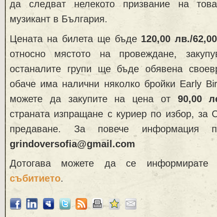
да следват нелекото призвание на тов
музикант в България.
Цената на билета ще бъде
120,00 лв./62,0
относно мястото на провеждане, закуп
останалите групи ще бъде обявена свое
обаче има налични няколко бройки Early Bird
можете да закупите на цена от
90,00 ле
страната изпращане с куриер по избор, за
предаване. За повече информация п
grindoversofia@gmail.com
Дотогава можете да се информират
събитието
.