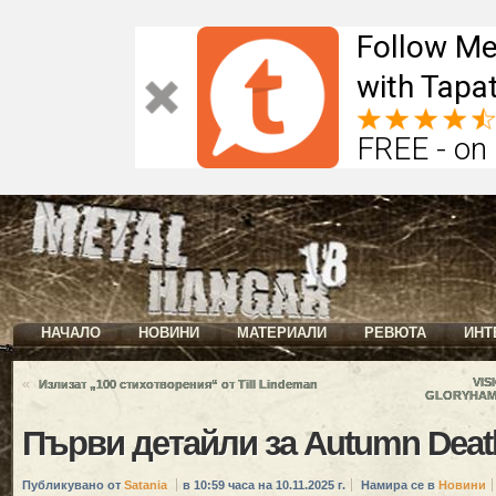
Follow Me
with Tapat
FREE - on
НАЧАЛО
НОВИНИ
МАТЕРИАЛИ
РЕВЮТА
ИНТ
«
VIS
Излизат „100 стихотворения“ от Till Lindeman
GLORYHAMME
Първи детайли за Autumn Death
Публикувано от
Satania
в 10:59 часа на 10.11.2025 г.
Намира се в
Новини