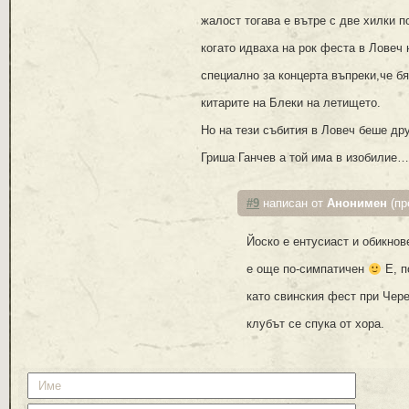
жалост тогава е вътре с две хилки п
когато идваха на рок феста в Ловеч 
специално за концерта въпреки,че бя
китарите на Блеки на летището.
Но на тези събития в Ловеч беше др
Гриша Ганчев а той има в изобилие…
#9
написан от
Анонимен
(пр
Йоско е ентусиаст и обикнов
е още по-симпатичен
Е, п
като свинския фест при Чере
клубът се спука от хора.