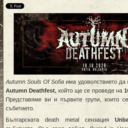
Autumn Souls Of Sofia
има удоволствието да 
Autumn Deathfest,
който ще се проведе на
1
Представяме ви и първите групи, които с
събитието.
Българската death metal сензация
Unba