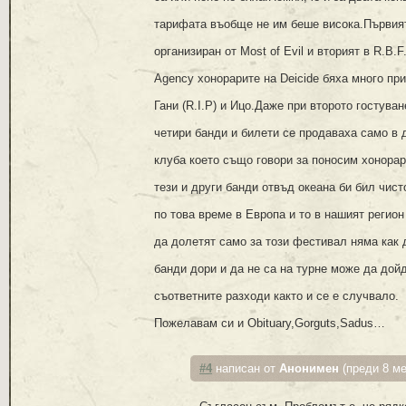
тарифата въобще не им беше висока.Първият
организиран от Most of Evil и вторият в R.B.F
Agency хонорарите на Deicide бяха много пр
Гани (R.I.P) и Ицо.Даже при второто гостуван
четири банди и билети се продаваха само в 
клуба което също говори за поносим хонора
тези и други банди отвъд океана би бил чист
по това време в Европа и то в нашият регио
да долетят само за този фестивал няма как 
банди дори и да не са на турне може да дой
съответните разходи както и се е случвало.
Пожелавам си и Obituary,Gorguts,Sadus…
#4
написан от
Анонимен
(преди 8 ме