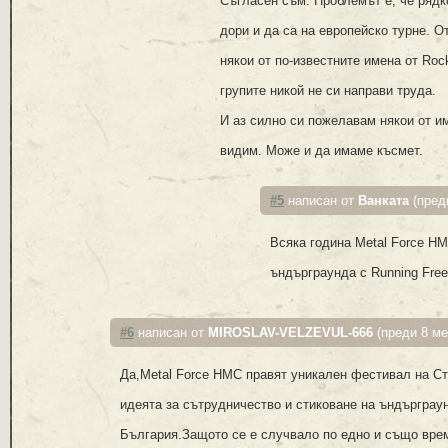
Съгласен съм. Проблемът е, че рядк
дори и да са на европейско турне. 
някои от по-известните имена от Roc
групите никой не си направи труда.
И аз силно си пожелавам някои от им
видим. Може и да имаме късмет.
#5
написан от
Ванката
(пред
Всяка година Metal Force H
ъндърграунда с Running Free 
#6
написан от
MIROSLAV-VELZEVUL-666
(преди 8 ме
Да,Metal Force HMC правят уникален фестивал на С
идеята за сътрудничество и стиковане на ъндърграу
България.Защото се е случвало по едно и също врем