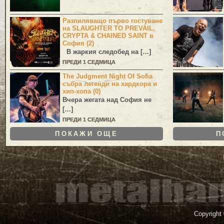
Разпиляващо първо гостуване
на SLAUGHTER TO PREVAIL,
CRYPTA & CHAINED SAINT в
София (2)
В жаркия следобед на […]
ПРЕДИ 1 СЕДМИЦА
The Judgment Night Of Sofia
събра легенди на хардкора и
хип-хопа (0)
Вчера жегата над София не
[…]
ПРЕДИ 1 СЕДМИЦА
ПОКАЖИ ОЩЕ
П
Copyright