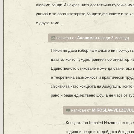
любими банди.И накрая нито достатъчно публика има
ущърб и за организаторите,бандите,феновете и за к
е друга тема…
#7
написан от
Анонимен
(преди 8 месеца)
Никой не дава избор на малките ни промоутъ
датата, която чуждестранният организатор н
Единственото стиковане може да стане, ако 
е теоретична възможност и практически тру
събитията като концерта на Asagraum, който 
рано и беше единствено шоу, а не част от ту
#8
написан от
MIROSLAV-VELZEVUL
Концерта на Impaled Nazarene също 
година и нещо и те дойдоха без да с