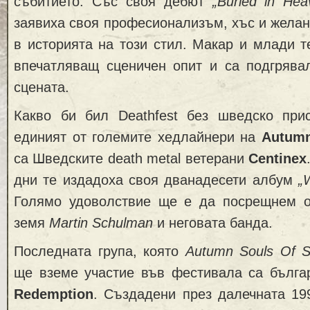
събитието. Със своя дебют
„Buried in Hea
заявиха своя професионализъм, хъс и желан
в историята на този стил. Макар и млади т
впечатляващ сценичен опит и са подгрява
сцената.
Какво би бил Deathfest без шведско при
единият от големите хедлайнери на
Autumn
са Шведските death metal ветерани
Centinex
дни те издадоха своя дванадесети албум
„
Голямо удоволствие ще е да посрещнем о
земя
Martin Schulman
и неговата банда.
Последната група, която
Autumn Souls Of S
ще вземе участие във фестивала са бълга
Redemption
. Създадени през далечната 19