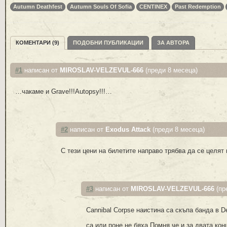
Autumn Deathfest
Autumn Souls Of Sofia
CENTINEX
Past Redemption
КОМЕНТАРИ (9)
ПОДОБНИ ПУБЛИКАЦИИ
ЗА АВТОРА
#1
написан от
MIROSLAV-VELZEVUL-666
(преди 8 месеца)
…чакаме и Grave!!!Autopsy!!!…
#2
написан от
Exodus Attack
(преди 8 месеца)
С тези цени на билетите направо трябва да се целят в
#3
написан от
MIROSLAV-VELZEVUL-666
(пр
Cannibal Corpse наистина са скъпа банда в De
са или поне не бяха.Помня,че и за двата кон