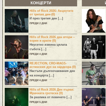
КОНЦЕРТИ
Hills of Rock 2026: Акцентите
от третия ден (0)
И през третия ден […]
ПРЕДИ 2 ДНИ
Hills of Rock 2026 ден втори –
корен и криле (0)
Неусетно измина цялата
събота […]
ПРЕДИ 4 ДНИ
REJECTION, CRO-MAGS-
истинския дух на хардкора (0)
Настъпи дългоочаквания ден
на концерта […]
ПРЕДИ 4 ДНИ
Hills of Rock 2026 Ден първи:
Мрачната гротеска (0)
За разлика от повечето […]
ПРЕДИ 5 ДНИ