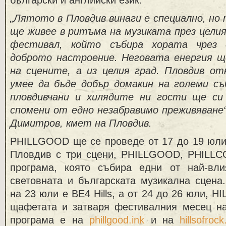
български и английски език.
„Лятото в Пловдив винаги е специално, но
ще живее в ритъма на музиката през цели
фестивал, който събира хората чрез 
доброто настроение. Неговата енергия щ
на сцените, а из целия град. Пловдив от
умее да бъде добър домакин на големи съ
пловдивчани и хилядите ни гости ще си
спомени от едно незабравимо преживяване“
Димитров, кмет на Пловдив.
PHILLGOOD ще се проведе от 17 до 19 юли 
Пловдив с три сцени, PHILLGOOD, PHILL
програма, която събира едни от най-вл
световната и българската музикална сцена
на 23 юли е BE4 Hills, a от 24 до 26 юли, 
щафетата и затваря фестивалния месец н
програма е на
phillgood.ink
и на
hillsofroc