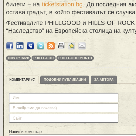
билети – на
ticketstation.bg
. До последния а
остава градът, в който фестивалът се случв
Фестивалите PHILLGOOD и HILLS OF ROCK с
“Наследство” на Европейска столица на култ
Hills Of Rock
PHILLGOOD
PHILLGOOD MONTH
КОМЕНТАРИ (0)
ПОДОБНИ ПУБЛИКАЦИИ
ЗА АВТОРА
Напиши коментар