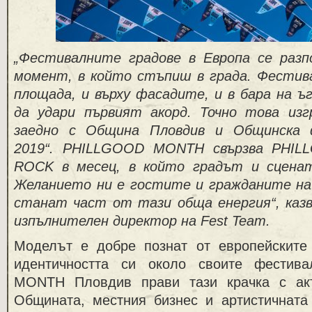
„Фестивалните градове в Европа се раз
момент, в който стъпиш в града. Фестив
площада, и върху фасадите, и в бара на ъ
да удари първият акорд. Точно това из
заедно с Община Пловдив и Общинска 
2019“. PHILLGOOD MONTH свързва PHIL
ROCK в месец, в който градът и сцена
Желанието ни е гостите и гражданите на
станат част от тази обща енергия“, каз
изпълнителен директор на Fest Team.
Моделът е добре познат от европейските 
идентичността си около своите фести
MONTH Пловдив прави тази крачка с акт
Общината, местния бизнес и артистичната