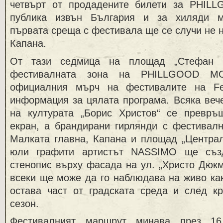
четвърт от продадените билети за PHIL
публика извън България и за хиляди м
първата среща с фестивала ще се случи не н
Капана.
От тази седмица на площад „Стефан С
фестивалната зона на PHILLGOOD MO
официалния мърч на фестивалите на F
информация за цялата програма. Всяка веч
на културата „Борис Христов“ се превр
екран, а брандирани гирлянди с фестивалн
Малката главна, Капана и площад „Централ
юли графити артистът NASSIMO ще съз
стенопис върху фасада на ул. „Христо Дюк
всеки ще може да го наблюдава на живо как
остава част от градската среда и след к
сезон.
Фестивалният маршрут минава през 16