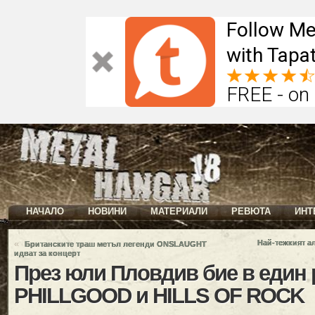
Follow Me
with Tapat
FREE - on
НАЧАЛО
НОВИНИ
МАТЕРИАЛИ
РЕВЮТА
ИНТ
«
Най-тежкият ал
Британските траш метъл легенди ONSLAUGHT
идват за концерт
През юли Пловдив бие в един 
PHILLGOOD и HILLS OF ROCK