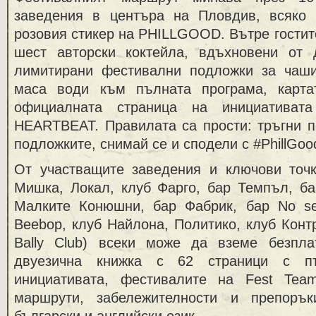
заведения в центъра на Пловдив, всяко 
розовия стикер на PHILLGOOD. Вътре гостит
шест авторски коктейла, вдъхновени от
лимитирани фестивални подложки за чаш
маса води към пълната програма, карта
официалната страница на инициатива
HEARTBEAT. Правилата са прости: тръгни п
подложките, снимай се и сподели с #PhillGoo
От участващите заведения и ключови точк
Мишка, Локал, клуб Фарго, бар Темпъл, б
Малките Конюшни, бар Фабрик, бар No se
Beebop, клуб Найлона, Политико, клуб Конт
Bally Club) всеки може да вземе безпла
двуезична книжка с 62 страници с п
инициативата, фестивалите на Fest Tea
маршрути, забележителности и препоръ