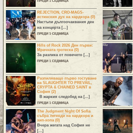
ПРЕДИ 1 СЕДМИЦА
REJECTION, CRO-MAGS-
истинския дух на хардкора (0)
Настъпи дългоочаквания ден
на концерта […]
ПРЕДИ 1 СЕДМИЦА
Hills of Rock 2026 Ден първи:
Мрачната гротеска (0)
За разлика от повечето […]
ПРЕДИ 1 СЕДМИЦА
Разпиляващо първо гостуване
на SLAUGHTER TO PREVAIL,
CRYPTA & CHAINED SAINT в
София (2)
В жаркия следобед на […]
ПРЕДИ 1 СЕДМИЦА
The Judgment Night Of Sofia
събра легенди на хардкора и
хип-хопа (0)
Вчера жегата над София не
[…]