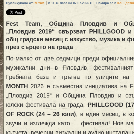
Публикувано от
REYAV
в 11:46 часа на 07.07.2026 г.
Намира се в
Концертн
Fest Team, Община Пловдив и Общ
„Пловдив 2019“ свързват PHILLGOOD и
общ градски месец с изкуство, музика и 
през сърцето на града
По-малко от две седмици преди официалния
музикални дни в Пловдив, фестивалният
Гребната база и тръгва по улиците на
MONTH
2026 е съвместна инициатива на F
„Пловдив 2019“ и Община Пловдив и свъ
юлски фестивала на града,
PHILLGOOD (17
OF ROCK
(24 – 26 юли)
, в един месец, в к
звучи и изглежда като … фестивал! Нов ма
кътчета, вечерни визуални и аудио инсталац