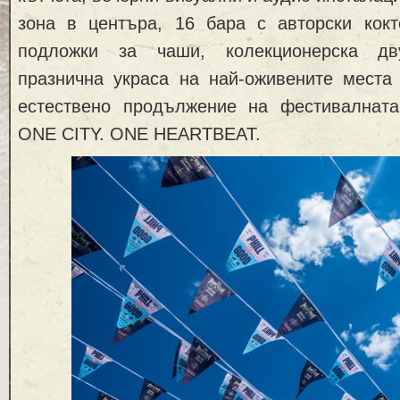
зона в центъра, 16 бара с авторски кок
подложки за чаши, колекционерска дв
празнична украса на най-оживените места
естествено продължение на фестивалнат
ONE CITY. ONE HEARTBEAT.