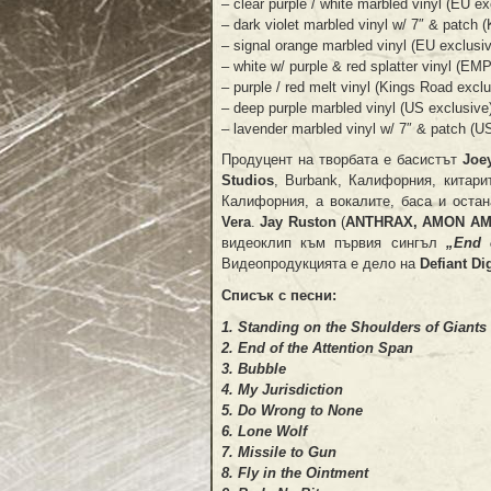
– clear purple / white marbled vinyl (EU ex
– dark violet marbled vinyl w/ 7″ & patch 
– signal orange marbled vinyl (EU exclusiv
– white w/ purple & red splatter vinyl (EMP
– purple / red melt vinyl (Kings Road exclu
– deep purple marbled vinyl (US exclusive
– lavender marbled vinyl w/ 7″ & patch (U
Продуцент на творбата е басистът
Joe
Studios
, Burbank, Калифорния, китар
Калифорния, а вокалите, баса и оста
Vera
.
Jay Ruston
(
ANTHRAX, AMON AM
видеоклип към първия сингъл
„End 
Видеопродукцията е дело на
Defiant Di
Списък с песни:
1. Standing on the Shoulders of Giants
2. End of the Attention Span
3. Bubble
4. My Jurisdiction
5. Do Wrong to None
6. Lone Wolf
7. Missile to Gun
8. Fly in the Ointment