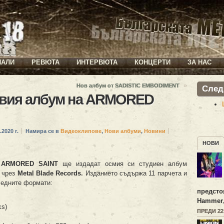
ИАЛИ
РЕВЮТА
ИНТЕРВЮТА
КОНЦЕРТИ
ЗА НАС
»
Нов албум от SADISTIC EMBODIMENT
След
овия албум на ARMORED
.2020 г.
Намира се в
Видеоклипове
,
Нови албуми
,
Новини
НОВИ
и
ARMORED SAINT
ще издадат осмия си студиен албум
и
чрез
Metal Blade Records.
Изданието съдържа 11 парчета и
ледните формати:
предсто
Hammer
ks)
ПРЕДИ 2