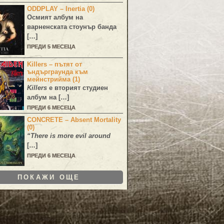
ODDPLAY – Inertia (0)
Осмият албум на
варненската стоунър банда
[…]
ПРЕДИ 5 МЕСЕЦА
Killers – пътят от
ъндърграунда към
мейнстрийма (1)
Killers
е вторият студиен
албум на […]
ПРЕДИ 6 МЕСЕЦА
CONCRETE – Absent Mortality
(0)
“There is more evil around
[…]
ПРЕДИ 6 МЕСЕЦА
ПОКАЖИ ОЩЕ