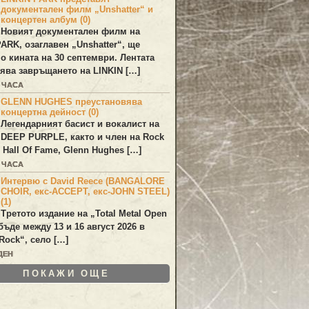
документален филм „Unshatter“ и
концертен албум (0)
Новият документален филм на
PARK
, озаглавен
„Unshatter“
, ще
по кината на 30 септември. Лентата
ява завръщането на
LINKIN
[…]
2 ЧАСА
GLENN HUGHES преустановява
концертна дейност (0)
Легендарният басист и вокалист на
DEEP PURPLE
, както и член на Rock
 Hall Of Fame,
Glenn Hughes
[…]
2 ЧАСА
Интервю с David Reece (BANGALORE
CHOIR, екс-ACCEPT, екс-JOHN STEEL)
(1)
Третото издание на „Total Metal Open
бъде между 13 и 16 август 2026 в
Rock“, село […]
ДЕН
ПОКАЖИ ОЩЕ