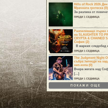
Hills of Rock 2026 Де
Мрачната гротеска (0)
За разлика от повече
ПРЕДИ 1 СЕДМИЦА
Разпиляващо първо г
на SLAUGHTER TO PR
CRYPTA & CHAINED S
София (2)
В жаркия следобед н
ПРЕДИ 1 СЕДМИЦА
The Judgment Night Of
събра легенди на хар
хип-хопа (0)
Вчера жегата над Со
[…]
ПРЕДИ 1 СЕДМИЦА
ПОКАЖИ ОЩЕ