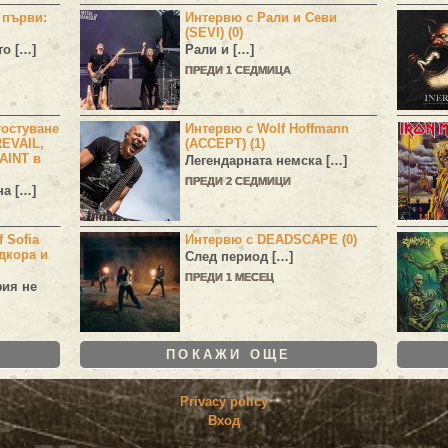
н първи:
Интервю с Рали и Севи
(SEVI) (0)
то […]
Рали и […]
ПРЕДИ 1 СЕДМИЦА
остуване
Интервю с Wolf Hoffmann
EVAIL,
(ACCEPT) (1)
AINT в
Легендарната немска […]
ПРЕДИ 2 СЕДМИЦИ
а […]
 Sofia
Интервю с DEADSCAPE (0)
дкора и
След период […]
ПРЕДИ 1 МЕСЕЦ
фия не
ПОКАЖИ ОЩЕ
Privacy policy
Вход