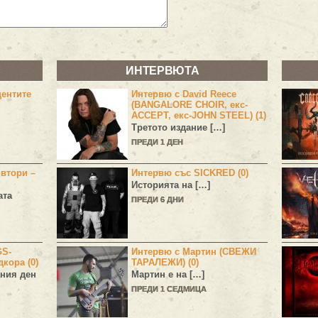
ИНТЕРВЮТА
центите
Интервю с David Reece
(BANGALORE CHOIR, екс-
ACCEPT, екс-JOHN STEEL) (1)
Третото издание […]
ПРЕДИ 1 ДЕН
 втори –
Интервю със SICKRED (0)
Историята на […]
ата
ПРЕДИ 6 ДНИ
GS-
Интервю с Мартин (СВЕЖИ
дкора (0)
ТАРАЛЕЖИ) (0)
ния ден
Мартин е на […]
ПРЕДИ 1 СЕДМИЦА