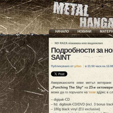
НАЧАЛО
НОВИНИ
МАТЕР
«
NO RAZA показаха нов видеоклип
Подробности за н
SAINT
Публикувано от
gillan
в 21:50 часа на 12.08
Американските хеви метъл ветеран
„
Punching The Sky“
на
23-и октомвр
може да го поръчате на
този
адрес в с
– digipak-CD
– ltd. digibook-CD/DVD (incl. 3 bonus trac
– 180g black vinyl (EU exclusive)