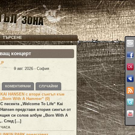
ТЪРСЕНЕ
ващ концерт
LP
9 авг. 2026 - София
КОМЕНТИРАНИ
СЛУЧАЙНИ
KAI HANSEN с втори сънгъл към
„Born With A Hammer“ (0)
С песента „
Welcome To Life
“
Kai
Hansen
представя втория сингъл от
ящия си солов албум „
Born With A
„. След […]
2 ЧАСА
LINKIN PARK представят