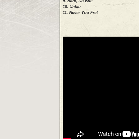
9. Bark, No Bite
10. Unfair
11. Never You Fret