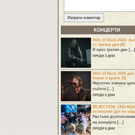
КОНЦЕРТИ
Hills of Rock 2026: Ак
от третия ден (0)
И през третия ден […]
ПРЕДИ 3 ДНИ
Hills of Rock 2026 ден
корен и криле (0)
Неусетно измина цял
събота […]
ПРЕДИ 5 ДНИ
REJECTION, CRO-MA
истинския дух на хар
Настъпи дългоочаква
на концерта […]
ПРЕДИ 5 ДНИ