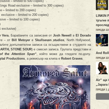
clusive – limited to 500 copies)
(Kings Road exclusive – limited to 300 copies)
e – limited to 200 copies)
 exclusive – limited to 200 copies)
LINKIN 
sive – limited to 100 copies)
тръгне 
)
прослед
S exclusive)
ПРЕДИ 2
y Vera.
Барабаните са записани от
Josh Newell
в
El Dorado
ите – от
Bill Metoyer
в
Skullseven studios
, North Hollywood,
налите допълнителни записи са осъществени в студиото на
ARTH, STONE SOUR
) е смесил записа. Групата представи и
And Roll
of the Attention Span“
, който може да гледате по-долу.
ПРЕДИ 2
gital Productions
, а режисьор на клипа е
Robert Graves
.
Air“ ще 
„Japara 
ПРЕДИ 1 