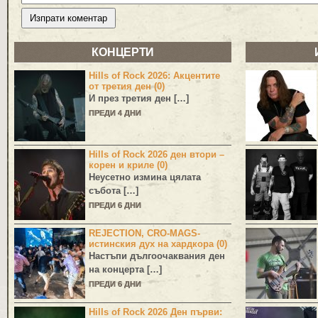
КОНЦЕРТИ
Hills of Rock 2026: Акцентите
от третия ден (0)
И през третия ден […]
ПРЕДИ 4 ДНИ
Hills of Rock 2026 ден втори –
корен и криле (0)
Неусетно измина цялата
събота […]
ПРЕДИ 6 ДНИ
REJECTION, CRO-MAGS-
истинския дух на хардкора (0)
Настъпи дългоочаквания ден
на концерта […]
ПРЕДИ 6 ДНИ
Hills of Rock 2026 Ден първи: