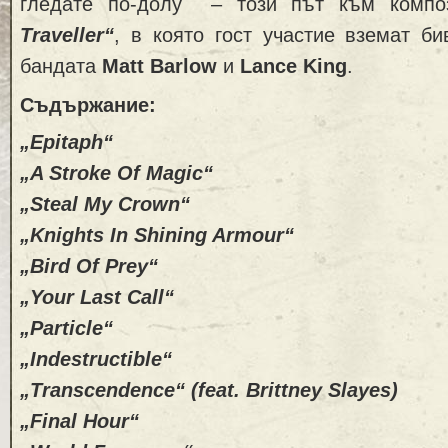
гледате по-долу – този път към комп
Traveller“
, в която гост участие вземат б
бандата
Matt Barlow
и
Lance King
.
Съдържание:
„Epitaph“
„A Stroke Of Magic“
„Steal My Crown“
„Knights In Shining Armour“
„Bird Of Prey“
„Your Last Call“
„Particle“
„Indestructible“
„Transcendence“ (feat. Brittney Slayes)
„Final Hour“