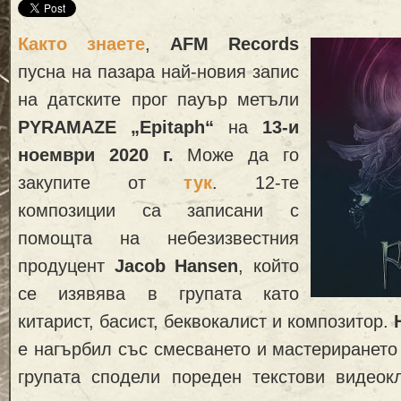
Както знаете
,
AFM Records
пусна на пазара най-новия запис
на датските прог пауър метъли
PYRAMAZE
„Epitaph“
на
13-и
ноември 2020 г.
Може да го
закупите от
тук
. 12-те
композиции са записани с
помощта на небезизвестния
продуцент
Jacob Hansen
, който
се изявява в групата като
китарист, басист, беквокалист и композитор.
е нагърбил със смесването и мастерирането
групата сподели пореден текстови видеок