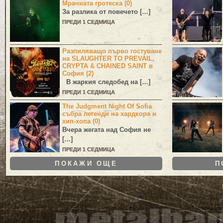
Мрачната гротеска (0)
За разлика от повечето […]
ПРЕДИ 1 СЕДМИЦА
Разпиляващо първо гостуване
на SLAUGHTER TO PREVAIL,
CRYPTA & CHAINED SAINT в
София (2)
В жаркия следобед на […]
ПРЕДИ 1 СЕДМИЦА
The Judgment Night Of Sofia
събра легенди на хардкора и
хип-хопа (0)
Вчера жегата над София не
[…]
ПРЕДИ 1 СЕДМИЦА
ПОКАЖИ ОЩЕ
П