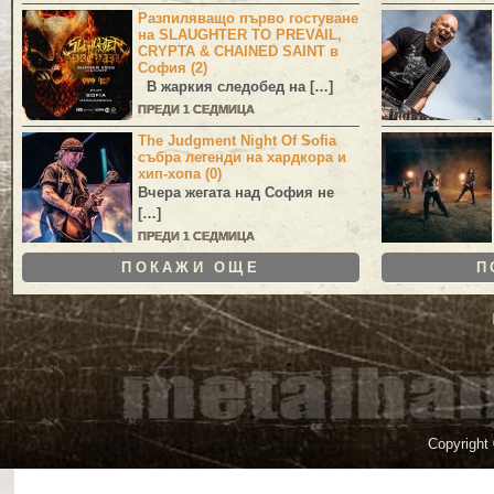
Разпиляващо първо гостуване
на SLAUGHTER TO PREVAIL,
CRYPTA & CHAINED SAINT в
София (2)
В жаркия следобед на […]
ПРЕДИ 1 СЕДМИЦА
The Judgment Night Of Sofia
събра легенди на хардкора и
хип-хопа (0)
Вчера жегата над София не
[…]
ПРЕДИ 1 СЕДМИЦА
ПОКАЖИ ОЩЕ
П
Copyright