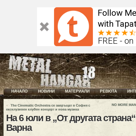
Follow Me
with Tapat
FREE - on
НАЧАЛО
НОВИНИ
МАТЕРИАЛИ
РЕВЮТА
ИНТ
«
NO MORE MANY
The Cinematic Orchestra се завръщат в София с
ексклузивен клубен концерт и нова музика
На 6 юли в „От другата страна
Варна