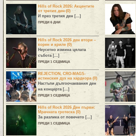
Hills of Rock 2026: Акцентите
от третия ден (0)
И през третия ден […]
ПРЕДИ 6 ДНИ
Hills of Rock 2026 ден втори –
корен и криле (0)
Неусетно измина цялата
събота […]
ПРЕДИ 1 СЕДМИЦА
REJECTION, CRO-MAGS-
истинския дух на хардкора (0)
Настъпи дългоочаквания ден
на концерта […]
ПРЕДИ 1 СЕДМИЦА
Hills of Rock 2026 Ден първи:
Мрачната гротеска (0)
За разлика от повечето […]
ПРЕДИ 1 СЕДМИЦА