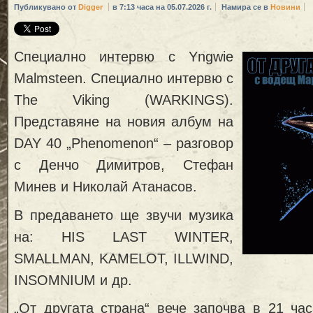
Публикувано от
Digger
в 7:13 часа на 05.07.2026 г.
Намира се в
Новини
Специално интервю с Yngwie
Malmsteen. Специално интервю с
The Viking (WARKINGS).
Представяне на новия албум на
DAY 40 „Phenomenon“ – разговор
с Денчо Димитров, Стефан
Минев и Николай Атанасов.
В предаването ще звучи музика
на: HIS LAST WINTER,
SMALLMAN, KAMELOT, ILLWIND,
INSOMNIUM и др.
„От другата страна“ вече започва в 21 ча