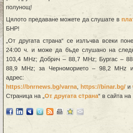
полунощ!
Цялото предаване можете да слушате в
пла
БНР!
„От другата страна“ се излъчва всеки пон
24:00 ч. и може да бъде слушано на следн
103,4 MHz; Добрич – 88,7 MHz; Бургас – 8
88,9 MHz; за Черноморието – 98,2 MHz 
адрес:
https://bnrnews.bg/varna
,
https://binar.bg/
и
Страница на „
От другата страна
“ в сайта на